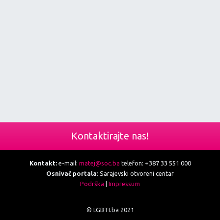
Kontaktirajte nas!
Kontakt:
e-mail:
matej@soc.ba
telefon: +387 33 551 000
Osnivač portala:
Sarajevski otvoreni centar
Podrška
|
Impressum
© LGBTI.ba 2021