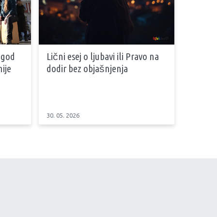
 god
Lični esej o ljubavi ili Pravo na
ije
dodir bez objašnjenja
30. 05. 2026