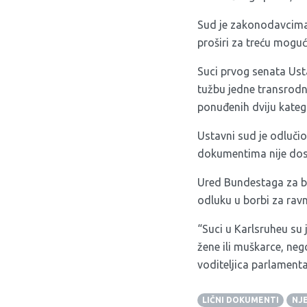
Sud je zakonodavcima 
proširi za treću moguć
Suci prvog senata Usta
tužbu jedne transrodne
ponuđenih dviju katego
Ustavni sud je odluči
dokumentima nije dos
Ured Bundestaga za bo
odluku u borbi za rav
“Suci u Karlsruheu su 
žene ili muškarce, neg
voditeljica parlament
LIČNI DOKUMENTI
NJ