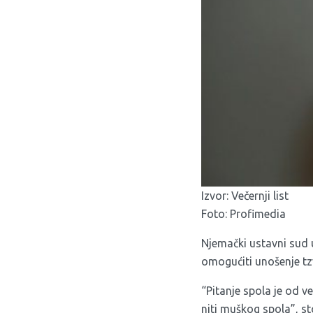
Izvor:
Večernji list
Foto: Profimedia
Njemački ustavni sud 
omogućiti unošenje tz
“Pitanje spola je od v
niti muškog spola”, st