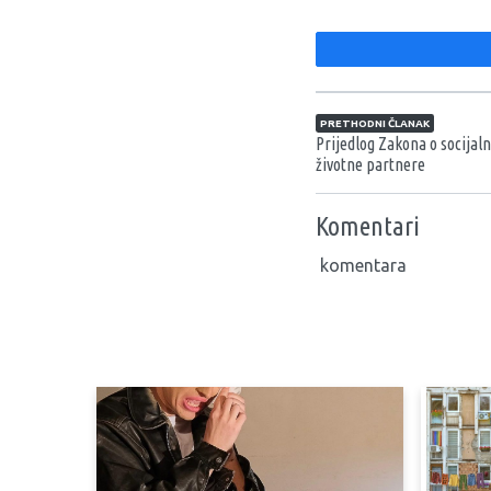
Navigacija član
PRETHODNI ČLANAK
Prijedlog Zakona o socijalno
životne partnere
Komentari
komentara