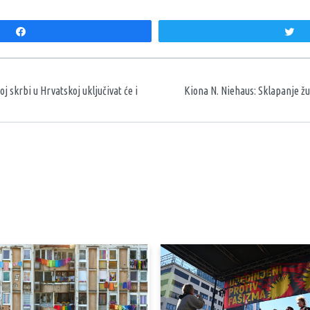
Share
T
aka
j skrbi u Hrvatskoj uključivat će i
Kiona N. Niehaus: Sklapanje žu