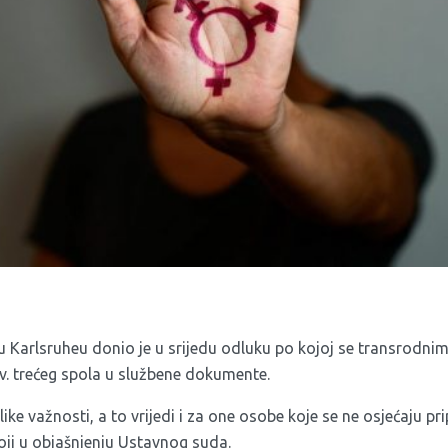
u Karlsruheu donio je u srijedu odluku po kojoj se transrod
v. trećeg spola u službene dokumente.
elike važnosti, a to vrijedi i za one osobe koje se ne osjećaju 
oji u objašnjenju Ustavnog suda.