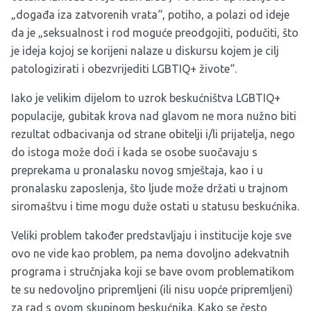
„događa iza zatvorenih vrata“, potiho, a polazi od ideje
da je „seksualnost i rod moguće preodgojiti, podučiti, što
je ideja kojoj se korijeni nalaze u diskursu kojem je cilj
patologizirati i obezvrijediti LGBTIQ+ živote“.
Iako je velikim dijelom to uzrok beskućništva LGBTIQ+
populacije, gubitak krova nad glavom ne mora nužno biti
rezultat odbacivanja od strane obitelji i/li prijatelja, nego
do istoga može doći i kada se osobe suočavaju s
preprekama u pronalasku novog smještaja, kao i u
pronalasku zaposlenja, što ljude može držati u trajnom
siromaštvu i time mogu duže ostati u statusu beskućnika.
Veliki problem također predstavljaju i institucije koje sve
ovo ne vide kao problem, pa nema dovoljno adekvatnih
programa i stručnjaka koji se bave ovom problematikom
te su nedovoljno pripremljeni (ili nisu uopće pripremljeni)
za rad s ovom skupinom beskućnika. Kako se često