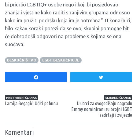
bi prigrlio LGBTIQ+ osobe nego i koji bi posjedovao
znanja i vještine kako raditi s ranjivim grupama odnosno
kako im pružiti podršku koja im je potrebna“. U konačnici,
bilo kakav korak i potezi da se ovoj skupini pomogne bit
će dobrodošli odgovori na probleme s kojima se ona
suočava.
BESKUĆNIŠTVO
LGBT BESKUĆNICI/E
Share
Tweet
Navigacija članaka
PRETHODNI ČLANAK
SLJEDEĆI ČLANAK
Lamija Begagić: Učiti pobunu
U utrci za ovogodišnju nagradu
Emmy nominirani su brojni LGBT
sadržaji i zvijezde
Komentari