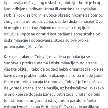
tipa nasilja doživljenog u vlastitoj obitelji – koliki je broj
ljudi odbijen u prihvatilištima ili centrima za socijalnu
skrb, a koliki se broj nije uopće obratio nikome za pomoć
zbog straha od odbacivanja, osude i diskriminacije? Ovo
bi moglo ukazati na činjenicu da se velik broj ljudi
odlučuje uopće ne obratiti institucijama zbog straha od
diskriminacije i odbacivanja, stoga su ove brojke
potencijalno još i veće.
Kako je istaknula Čolović, navedena populacija se
suočava s predrasudama i diskriminacijom od strane
vlastite obitelji, tako da podaci nekih organizacija koje se
bave ovom problematikom ukazuju na to da mlade ljude
često roditelji izbacuju iz domova. Čolović još naglašava
da „druga strana istoga nasilja, uz beskućništvo, svakako
je ono koje se događa između četiri zida, unutar obitelji
(ohrabreno i omogućeno istovjetnom parolom, ‘neka
ostanu između svoja četiri zida’)“. Ovakav tip nasilja se