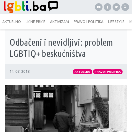
AKTUELNO
LIČNE PRIČE
AKTIVIZAM
PRAVO I POLITIKA
LIFESTYLE
K
Odbačeni i nevidljivi: problem
LGBTIQ+ beskućništva
14. 07. 2018
AKTUELNO
PRAVO I POLITIKA