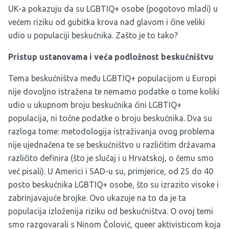
UK-a pokazuju da su LGBTIQ+ osobe (pogotovo mladi) u
većem riziku od gubitka krova nad glavom i čine veliki
udio u populaciji beskućnika. Zašto je to tako?
Pristup ustanovama i veća podložnost beskućništvu
Tema beskućništva među LGBTIQ+ populacijom u Europi
nije dovoljno istražena te nemamo podatke o tome koliki
udio u ukupnom broju beskućnika čini LGBTIQ+
populacija, ni točne podatke o broju beskućnika. Dva su
razloga tome: metodologija istraživanja ovog problema
nije ujednačena te se beskućništvo u različitim državama
različito definira (što je slučaj i u Hrvatskoj, o čemu smo
već
pisali
). U Americi i SAD-u su, primjerice, od 25 do 40
posto beskućnika LGBTIQ+ osobe, što su izrazito visoke i
zabrinjavajuće brojke. Ovo ukazuje na to da je ta
populacija izloženija riziku od beskućništva. O ovoj temi
smo razgovarali s Ninom Čolović, queer aktivisticom koja