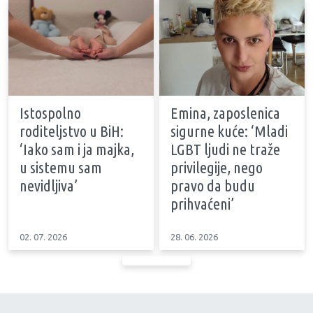
Istospolno
Emina, zaposlenica
roditeljstvo u BiH:
sigurne kuće: ‘Mladi
‘Iako sam i ja majka,
LGBT ljudi ne traže
u sistemu sam
privilegije, nego
nevidljiva’
pravo da budu
prihvaćeni’
02. 07. 2026
28. 06. 2026