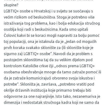
skupine?
LGBTIQ+ osobe u Hrvatskoj i u svijetu se suočavaju s
većim rizikom od beskućništva. Stoga je potrebno više
istraživanja tog problema, kao i bolja edukacija stručnog
osoblja koji radi s beskućnicima. Kada smo upitali
Čolović kakvi bi se koraci mogli napraviti za bolju pomoć
toj populaciji, ona je istaknula da je „jedan od mogućih
prvih koraka svakako sklonište za (ili sklonište koje je
sigurno za) LGBTIQ+ osobe“. Navodi da je problem s
postojećim skloništima taj da su velikim dijelom pod
kontrolom Katoličke crkve čiji „odnos prema LGBTIQ+
osobama obeshrabruje mnoge da tamo zatraže pomoć ili
da je zatraže komunicirajući otvoreno svoja iskustva i
potrebe“. Skloništa je, završava, „potrebno vratiti pod
okrilje državnih institucija koje primarno trebaju biti
odgovorne za one najranjivije. Isto tako, nezanemariva je
dimenzija i nedostatak stručnoga kadra koji ne samo da