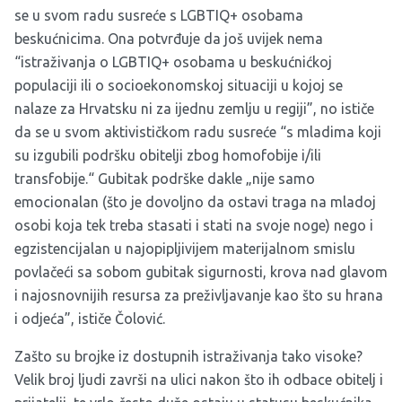
se u svom radu susreće s LGBTIQ+ osobama
beskućnicima. Ona potvrđuje da još uvijek nema
“istraživanja o LGBTIQ+ osobama u beskućnićkoj
populaciji ili o socioekonomskoj situaciji u kojoj se
nalaze za Hrvatsku ni za ijednu zemlju u regiji”, no ističe
da se u svom aktivističkom radu susreće “s mladima koji
su izgubili podršku obitelji zbog homofobije i/ili
transfobije.“ Gubitak podrške dakle „nije samo
emocionalan (što je dovoljno da ostavi traga na mladoj
osobi koja tek treba stasati i stati na svoje noge) nego i
egzistencijalan u najopipljivijem materijalnom smislu
povlačeći sa sobom gubitak sigurnosti, krova nad glavom
i najosnovnijih resursa za preživljavanje kao što su hrana
i odjeća”, ističe Čolović.
Zašto su brojke iz dostupnih istraživanja tako visoke?
Velik broj ljudi završi na ulici nakon što ih odbace obitelj i