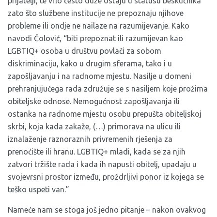
prijatelji, te vrlo često duže ostaju u statusu beskućnika
zato što službene institucije ne prepoznaju njihove
probleme ili ondje ne nailaze na razumijevanje. Kako
navodi Čolović, “biti prepoznat ili razumijevan kao
LGBTIQ+ osoba u društvu povlači za sobom
diskriminaciju, kako u drugim sferama, tako i u
zapošljavanju i na radnome mjestu. Nasilje u domeni
prehranjujućega rada združuje se s nasiljem koje prožima
obiteljske odnose. Nemogućnost zapošljavanja ili
ostanka na radnome mjestu osobu prepušta obiteljskoj
skrbi, koja kada zakaže, (…) primorava na ulicu ili
iznalaženje raznoraznih privremenih rješenja za
prenoćište ili hranu. LGBTIQ+ mladi, kada se za njih
zatvori tržište rada i kada ih napusti obitelj, upadaju u
svojevrsni prostor između, proždrljivi ponor iz kojega se
teško uspeti van.”
Nameće nam se stoga još jedno pitanje – nakon ovakvog