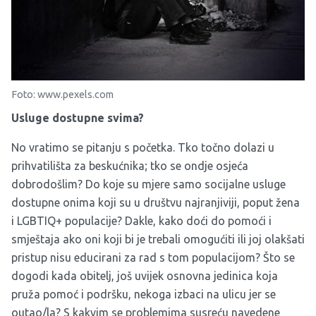
Foto: www.pexels.com
Usluge dostupne svima?
No vratimo se pitanju s početka. Tko točno dolazi u
prihvatilišta za beskućnika; tko se ondje osjeća
dobrodošlim? Do koje su mjere samo socijalne usluge
dostupne onima koji su u društvu najranjiviji, poput žena
i LGBTIQ+ populacije? Dakle, kako doći do pomoći i
smještaja ako oni koji bi je trebali omogućiti ili joj olakšati
pristup nisu educirani za rad s tom populacijom? Što se
dogodi kada obitelj, još uvijek osnovna jedinica koja
pruža pomoć i podršku, nekoga izbaci na ulicu jer se
outao/la? S kakvim se problemima susreću navedene