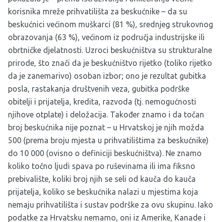
korisnika mreže prihvatilišta za beskućnike – da su
beskućnici većinom muškarci (81 %), srednjeg strukovnog
obrazovanja (63 %), većinom iz područja industrijske ili
obrtničke djelatnosti. Uzroci beskućništva su strukturalne
prirode, što znači da je beskućništvo rijetko (toliko rijetko
da je zanemarivo) osoban izbor; ono je rezultat gubitka
posla, rastakanja društvenih veza, gubitka podrške
obitelji i prijatelja, kredita, razvoda (tj. nemogućnosti
njihove otplate) i deložacija. Također znamo i da točan
broj beskućnika nije poznat – u Hrvatskoj je njih možda
500 (prema broju mjesta u prihvatilištima za beskućnike)
do 10 000 (ovisno o definiciji beskućništva). Ne znamo
koliko točno ljudi spava po ruševinama ili ima fiksno
prebivalište, koliki broj njih se seli od kauča do kauča
prijatelja, koliko se beskućnika nalazi u mjestima koja
nemaju prihvatilišta i sustav podrške za ovu skupinu. Iako
podatke za Hrvatsku nemamo, oni iz Amerike, Kanade i