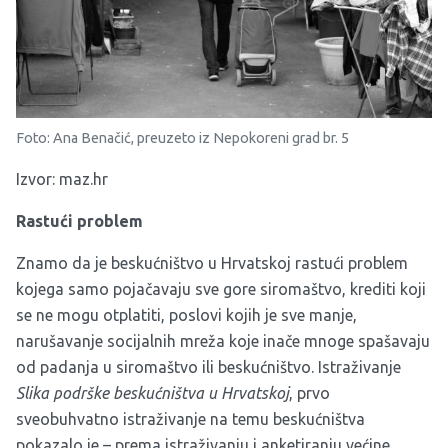
Foto: Ana Benačić, preuzeto iz Nepokoreni grad br. 5
Izvor:
maz.hr
Rastući problem
Znamo da je beskućništvo u Hrvatskoj rastući problem
kojega samo pojačavaju sve gore siromaštvo, krediti koji
se ne mogu otplatiti, poslovi kojih je sve manje,
narušavanje socijalnih mreža koje inače mnoge spašavaju
od padanja u siromaštvo ili beskućništvo. Istraživanje
Slika podrške beskućništva u Hrvatskoj
, prvo
sveobuhvatno istraživanje na temu beskućništva
pokazalo je – prema istraživanju i anketiranju većine