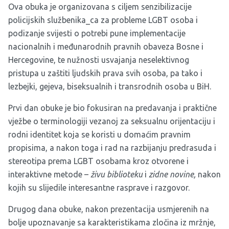
Ova obuka je organizovana s ciljem senzibilizacije
policijskih službenika_ca za probleme LGBT osoba i
podizanje svijesti o potrebi pune implementacije
nacionalnih i međunarodnih pravnih obaveza Bosne i
Hercegovine, te nužnosti usvajanja neselektivnog
pristupa u zaštiti ljudskih prava svih osoba, pa tako i
lezbejki, gejeva, biseksualnih i transrodnih osoba u BiH.
Prvi dan obuke je bio fokusiran na predavanja i praktične
vježbe o terminologiji vezanoj za seksualnu orijentaciju i
rodni identitet koja se koristi u domaćim pravnim
propisima, a nakon toga i rad na razbijanju predrasuda i
stereotipa prema LGBT osobama kroz otvorene i
interaktivne metode –
živu biblioteku
i
zidne novine,
nakon
kojih su slijedile interesantne rasprave i razgovor.
Drugog dana obuke, nakon prezentacija usmjerenih na
bolje upoznavanje sa karakteristikama zločina iz mržnje,