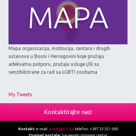
Mapa organizacija, institucija, centara i drugih
ustanova u Bosni i Hercegovini koje pružaju
adekvatnu potporu, pružaju usluge i/ili su
senzibilizirane za rad sa LGBTI osobama
My Tweets
Kontaktirajte nas!
Kontakt:
e-mail:
matej@soc.ba
telefon: +387 33 551 000
Osnivač portala:
Sarajevski otvoreni centar