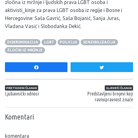
zločina iz mržnje i ljudskih prava LGBT osoba i
aktivisti_kinje za prava LGBT osoba iz regije i Bosne i
Hercegovine: Saša Gavrić, Saša Bojanić, Sanja Juras,
Vladana Vasić i Slobodanka Dekić.
DISKRIMINACIJA
LGBT
POLICIJA
SENZIBILIZACIJA
ZLOČIN IZ MRŽNJE
Share
Tweet
Navigacija članaka
PRETHODNI ČLANAK
SLJEDEĆI ČLANAK
Ljubavnički odnosi
Predstavljeni brojevi koji
ravnopravnost znače
Komentari
komentara