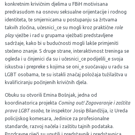
konkretnim krivičnim djelima u FBiH motivisana
predrasudom na osnovu seksualne orijentacije i rodnog
identiteta, te smjernicama u postupanju sa žrtvama
takvih zločina, učesnici_ce su mogli kroz praktične
role
play
vježbe i rad u grupama vježbati predstavljene
sadržaje, kako bi u budućnosti mogli lakše primjeniti
stečeno znanje. S druge strane, interaktivnost treninga se
ogleda i u činjenici da su i učesnici_ce podijelili_e svoja
iskustva i prepreke s kojima se oni_e suočavaju u radu sa
LGBT osobama, te su istakli značaj položaja tužilaštva u
kvalificiranju počinjenih krivičnih djela.
Obuku su otvorili Emina Bošnjak, jedna od
koordinatorica projekta
Coming out! Zagovaranje i zaštita
prava LGBT osoba
, te inspektor Josip Bilandžija, iz Ureda
policijskog komesara, Jedinice za profesionalne
standarde, razvoj načela i zaštitu tajnih podataka.
Pozdravne riječi su uputili i predstavnik i predstavnica