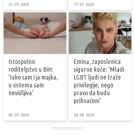
21. 07. 2026
17. 07. 2026
Istospolno
Emina, zaposlenica
roditeljstvo u BiH:
sigurne kuće: ‘Mladi
‘Iako sam i ja majka,
LGBT ljudi ne traže
u sistemu sam
privilegije, nego
nevidljiva’
pravo da budu
prihvaćeni’
02. 07. 2026
28. 06. 2026