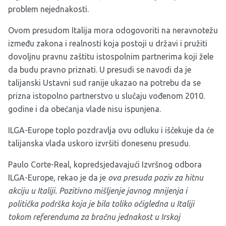
problem nejednakosti.
Ovom presudom Italija mora odogovoriti na neravnotežu
između zakona i realnosti koja postoji u državi i pružiti
dovoljnu pravnu zaštitu istospolnim partnerima koji žele
da budu pravno priznati. U presudi se navodi da je
talijanski Ustavni sud ranije ukazao na potrebu da se
prizna istopolno partnerstvo u slučaju vođenom 2010.
godine i da obećanja vlade nisu ispunjena.
ILGA-Europe toplo pozdravlja ovu odluku i iščekuje da će
talijanska vlada uskoro izvršiti donesenu presudu.
Paulo Corte-Real, kopredsjedavajući Izvršnog odbora
ILGA-Europe, rekao je da je
ova presuda poziv za hitnu
akciju u Italiji. Pozitivno mišljenje javnog mnijenja i
politička podrška koja je bila toliko očigledna u Italiji
tokom referenduma za bračnu jednakost u Irskoj