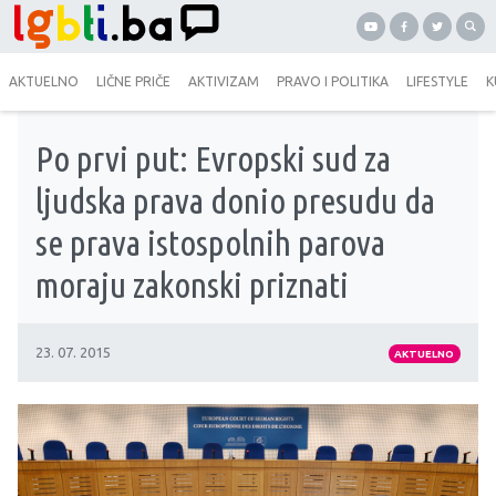
AKTUELNO
LIČNE PRIČE
AKTIVIZAM
PRAVO I POLITIKA
LIFESTYLE
K
Po prvi put: Evropski sud za
ljudska prava donio presudu da
se prava istospolnih parova
moraju zakonski priznati
23. 07. 2015
AKTUELNO