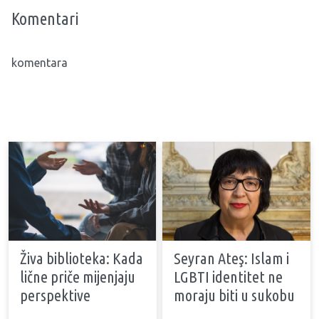
Komentari
komentara
Živa biblioteka: Kada
Seyran Ateş: Islam i
lične priče mijenjaju
LGBTI identitet ne
perspektive
moraju biti u sukobu