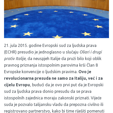
21. jula 2015. godine Evropski sud za ljudska prava
(ECHR) presudio je jednoglasno u slučaju
Oliari i drugi
protiv Italije
, da neuspjeh Italije da pruži bilo koji oblik
pravnog priznanja istospolnim parovima krši Član 8
Evropske konvencije o ljudskim pravima.
Ovo je
revolucionarna presuda ne samo za Italiju, već i za
cijelu Evropu
, budući da je ovo prvi put da je Evropski
sud za ljudska prava donio presudu da se prava
istospolnih zajednica moraju zakonski priznati. Vijeće
suda je pozvalo talijansku vladu da prepozna civilno ili
registrovano partnerstvo, kako bi time riješiti pomenuti