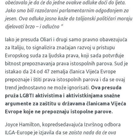
obećavalo je da će do jedne ovakve odluke doći do ljeta.
Jako smo bili razočarani parlamentarnim odgođanjem za
jesen. Ova odluka jasno kaže da talijanski političari moraju
djelovati brzo – i odlučno “
Iako je presuda Oliari i drugi samo pravno obavezujuća
za Italiju, to signalizira značajan razvoj u pristupu
Evropskog suda za ljudska prava, koji sada potvrđuje
bitnost prepoznavanja prava istospolnih parova. Sud je
istakao da 24 od 47 zemalja članica Vijeća Evrope
prepoznaje i štiti prava istospolnih parova i da se ovaj
trend jednostavno ne može ignorisati.
Ova presuda
pruža LGBTI aktivistima i aktivistkinjama snažne
argumente za zaštitu u državama članicama Vijeća
Evrope koje ne prepoznaju istopolne parove.
Joyce Hamilton, kopredsedavajuća Izvršnog odbora
ILGA-Europe je izjavila da se
zaista nada da će ova