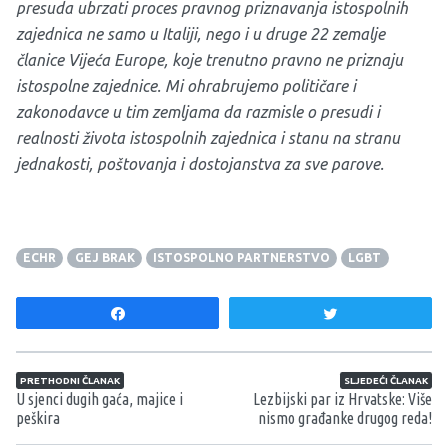
presuda ubrzati proces pravnog priznavanja istospolnih
zajednica ne samo u Italiji, nego i u druge 22 zemalje
članice Vijeća Europe, koje trenutno pravno ne priznaju
istospolne zajednice. Mi ohrabrujemo političare i
zakonodavce u tim zemljama da razmisle o presudi i
realnosti života istospolnih zajednica i stanu na stranu
jednakosti, poštovanja i dostojanstva za sve parove.
ECHR
GEJ BRAK
ISTOSPOLNO PARTNERSTVO
LGBT
Share
Tweet
Navigacija članaka
PRETHODNI ČLANAK
SLJEDEĆI ČLANAK
U sjenci dugih gaća, majice i
Lezbijski par iz Hrvatske: Više
peškira
nismo građanke drugog reda!