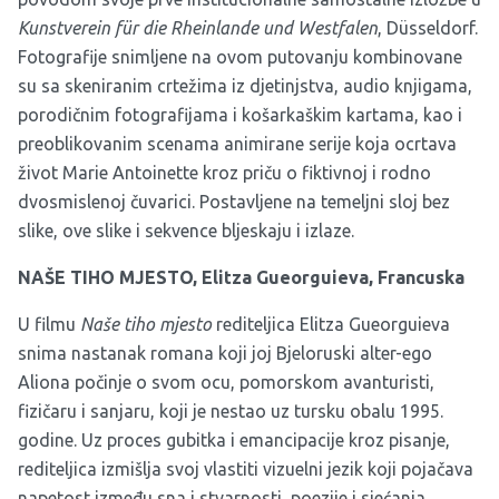
Kunstverein für die Rheinlande und Westfalen
, Düsseldorf.
Fotografije snimljene na ovom putovanju kombinovane
su sa skeniranim crtežima iz djetinjstva, audio knjigama,
porodičnim fotografijama i košarkaškim kartama, kao i
preoblikovanim scenama animirane serije koja ocrtava
život Marie Antoinette kroz priču o fiktivnoj i rodno
dvosmislenoj čuvarici. Postavljene na temeljni sloj bez
slike, ove slike i sekvence bljeskaju i izlaze.
NAŠE TIHO MJESTO, Elitza Gueorguieva, Francuska
U filmu
Naše tiho mjesto
rediteljica Elitza Gueorguieva
snima nastanak romana koji joj Bjeloruski alter-ego
Aliona počinje o svom ocu, pomorskom avanturisti,
fizičaru i sanjaru, koji je nestao uz tursku obalu 1995.
godine. Uz proces gubitka i emancipacije kroz pisanje,
rediteljica izmišlja svoj vlastiti vizuelni jezik koji pojačava
napetost između sna i stvarnosti, poezije i sjećanja.