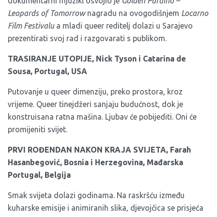
dokumentarni mjuzikl osvojio je
Golden Pardino –
Leopards of Tomorrow
nagradu na ovogodišnjem
Locarno
Film Festivalu
a mladi queer reditelj dolazi u Sarajevo
prezentirati svoj rad i razgovarati s publikom.
TRASIRANJE UTOPIJE, Nick Tyson i Catarina de
Sousa, Portugal, USA
Putovanje u queer dimenziju, preko prostora, kroz
vrijeme. Queer tinejdžeri sanjaju budućnost, dok je
konstruisana ratna mašina. Ljubav će pobijediti. Oni će
promijeniti svijet.
PRVI ROĐENDAN NAKON KRAJA SVIJETA, Farah
Hasanbegović, Bosnia i Herzegovina, Mađarska
Portugal, Belgija
Smak svijeta dolazi godinama. Na raskršću između
kuharske emisije i animiranih slika, djevojčica se prisjeća