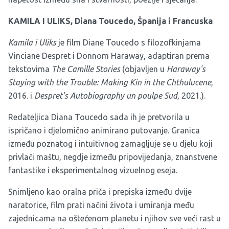
KAMILA I ULIKS, Diana Toucedo, Španija i Francuska
Kamila i Uliks
je film Diane Toucedo s filozofkinjama
Vinciane Despret i Donnom Haraway, adaptiran prema
tekstovima
The Camille
Stories
(objavljen u
Haraway's
Staying with the Trouble: Making Kin in the Chthulucene
,
2016. i
Despret's Autobiography un poulpe Sud
, 2021.).
Redateljica Diana Toucedo sada ih je pretvorila u
ispričano i djelomično animirano putovanje. Granica
između poznatog i intuitivnog zamagljuje se u djelu koji
privlači maštu, negdje između pripovijedanja, znanstvene
fantastike i eksperimentalnog vizuelnog eseja.
Snimljeno kao oralna priča i prepiska između dvije
naratorice, film prati načini života i umiranja među
zajednicama na oštećenom planetu i njihov sve veći rast u