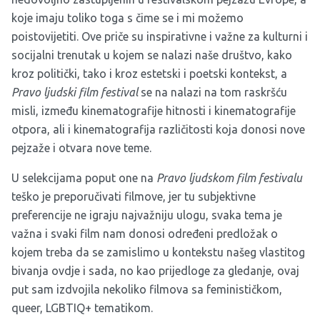
koje imaju toliko toga s čime se i mi možemo
poistovijetiti. Ove priče su inspirativne i važne za kulturni i
socijalni trenutak u kojem se nalazi naše društvo, kako
kroz politički, tako i kroz estetski i poetski kontekst, a
Pravo ljudski film festival
se na nalazi na tom raskršću
misli, između kinematografije hitnosti i kinematografije
otpora, ali i kinematografija različitosti koja donosi nove
pejzaže i otvara nove teme.
U selekcijama poput one na
Pravo ljudskom film festivalu
teško je preporučivati filmove, jer tu subjektivne
preferencije ne igraju najvažniju ulogu, svaka tema je
važna i svaki film nam donosi određeni predložak o
kojem treba da se zamislimo u kontekstu našeg vlastitog
bivanja ovdje i sada, no kao prijedloge za gledanje, ovaj
put sam izdvojila nekoliko filmova sa feminističkom,
queer, LGBTIQ+ tematikom.