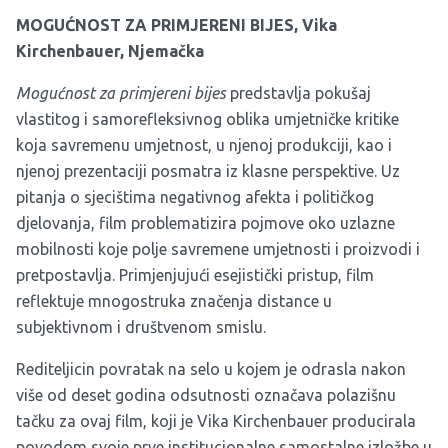
MOGUĆNOST ZA PRIMJERENI BIJES, Vika
Kirchenbauer, Njemačka
Mogućnost za primjereni bijes
predstavlja pokušaj
vlastitog i samorefleksivnog oblika umjetničke kritike
koja savremenu umjetnost, u njenoj produkciji, kao i
njenoj prezentaciji posmatra iz klasne perspektive. Uz
pitanja o sjecištima negativnog afekta i političkog
djelovanja, film problematizira pojmove oko uzlazne
mobilnosti koje polje savremene umjetnosti i proizvodi i
pretpostavlja. Primjenjujući esejistički pristup, film
reflektuje mnogostruka značenja distance u
subjektivnom i društvenom smislu.
Rediteljicin povratak na selo u kojem je odrasla nakon
više od deset godina odsutnosti označava polazišnu
tačku za ovaj film, koji je Vika Kirchenbauer producirala
povodom svoje prve institucionalne samostalne izložbe u