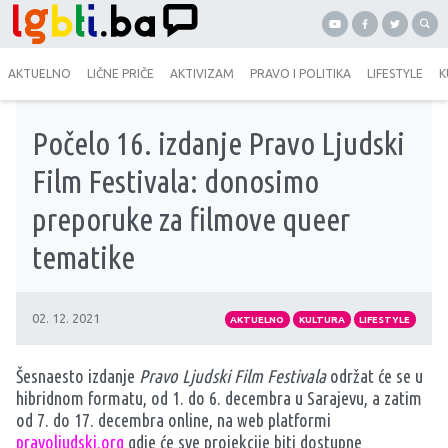
AKTUELNO
LIČNE PRIČE
AKTIVIZAM
PRAVO I POLITIKA
LIFESTYLE
K
Počelo 16. izdanje Pravo Ljudski
Film Festivala: donosimo
preporuke za filmove queer
tematike
02. 12. 2021
AKTUELNO
KULTURA
LIFESTYLE
Šesnaesto izdanje
Pravo Ljudski Film Festivala
održat će se u
hibridnom formatu, od 1. do 6. decembra u Sarajevu, a zatim
od 7. do 17. decembra online, na web platformi
pravoljudski.org
gdje će sve projekcije biti dostupne