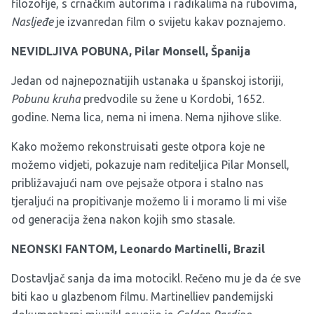
filozofije, s crnačkim autorima i radikalima na rubovima,
Nasljeđe
je izvanredan film o svijetu kakav poznajemo.
NEVIDLJIVA POBUNA, Pilar Monsell, Španija
Jedan od najnepoznatijih ustanaka u španskoj istoriji,
Pobunu kruha
predvodile su žene u Kordobi, 1652.
godine. Nema lica, nema ni imena. Nema njihove slike.
Kako možemo rekonstruisati geste otpora koje ne
možemo vidjeti, pokazuje nam rediteljica Pilar Monsell,
približavajući nam ove pejsaže otpora i stalno nas
tjeraljući na propitivanje možemo li i moramo li mi više
od generacija žena nakon kojih smo stasale.
NEONSKI FANTOM, Leonardo Martinelli, Brazil
Dostavljač sanja da ima motocikl. Rečeno mu je da će sve
biti kao u glazbenom filmu. Martinelliev pandemijski