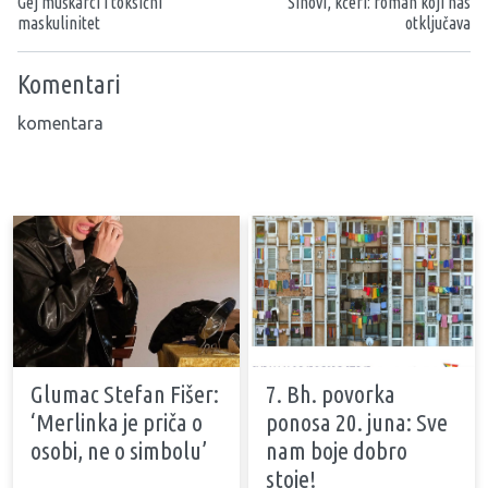
Gej muškarci i toksični
Sinovi, kćeri: roman koji nas
maskulinitet
otključava
Komentari
komentara
Glumac Stefan Fišer:
7. Bh. povorka
‘Merlinka je priča o
ponosa 20. juna: Sve
osobi, ne o simbolu’
nam boje dobro
stoje!