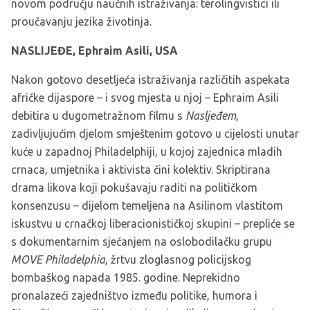
novom području naučnih istraživanja: terolingvistici ili
proučavanju jezika životinja.
NASLIJEĐE, Ephraim Asili, USA
Nakon gotovo desetljeća istraživanja različitih aspekata
afričke dijaspore – i svog mjesta u njoj – Ephraim Asili
debitira u dugometražnom filmu s
Nasljeđem
,
zadivljujućim djelom smještenim gotovo u cijelosti unutar
kuće u zapadnoj Philadelphiji, u kojoj zajednica mladih
crnaca, umjetnika i aktivista čini kolektiv. Skriptirana
drama likova koji pokušavaju raditi na političkom
konsenzusu – dijelom temeljena na Asilinom vlastitom
iskustvu u crnačkoj liberacionističkoj skupini – prepliće se
s dokumentarnim sjećanjem na oslobodilačku grupu
MOVE Philadelphia
, žrtvu zloglasnog policijskog
bombaškog napada 1985. godine. Neprekidno
pronalazeći zajedništvo između politike, humora i