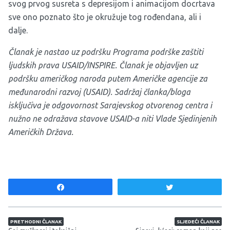
svog prvog susreta s depresijom i animacijom docrtava
sve ono poznato što je okružuje tog rođendana, ali i
dalje.
Članak je nastao uz podršku Programa podrške zaštiti
ljudskih prava USAID/INSPIRE. Članak je objavljen uz
podršku američkog naroda putem Američke agencije za
međunarodni razvoj (USAID). Sadržaj članka/bloga
isključiva je odgovornost Sarajevskog otvorenog centra i
nužno ne odražava stavove USAID-a niti Vlade Sjedinjenih
Američkih Država.
Share
Tweet
Navigacija članaka
PRETHODNI ČLANAK
SLJEDEĆI ČLANAK