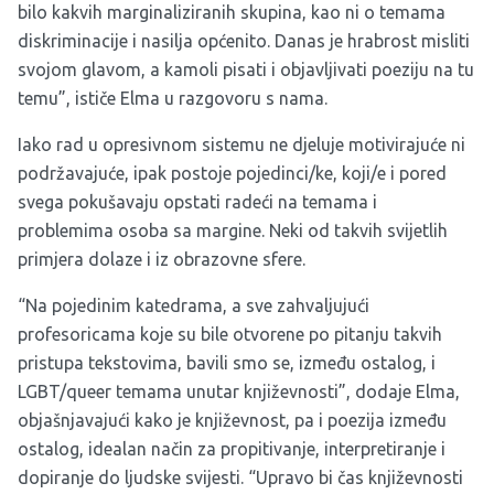
bilo kakvih marginaliziranih skupina, kao ni o temama
diskriminacije i nasilja općenito. Danas je hrabrost misliti
svojom glavom, a kamoli pisati i objavljivati poeziju na tu
temu”, ističe Elma u razgovoru s nama.
Iako rad u opresivnom sistemu ne djeluje motivirajuće ni
podržavajuće, ipak postoje pojedinci/ke, koji/e i pored
svega pokušavaju opstati radeći na temama i
problemima osoba sa margine. Neki od takvih svijetlih
primjera dolaze i iz obrazovne sfere.
“Na pojedinim katedrama, a sve zahvaljujući
profesoricama koje su bile otvorene po pitanju takvih
pristupa tekstovima, bavili smo se, između ostalog, i
LGBT/queer temama unutar književnosti”, dodaje Elma,
objašnjavajući kako je književnost, pa i poezija između
ostalog, idealan način za propitivanje, interpretiranje i
dopiranje do ljudske svijesti. “Upravo bi čas književnosti