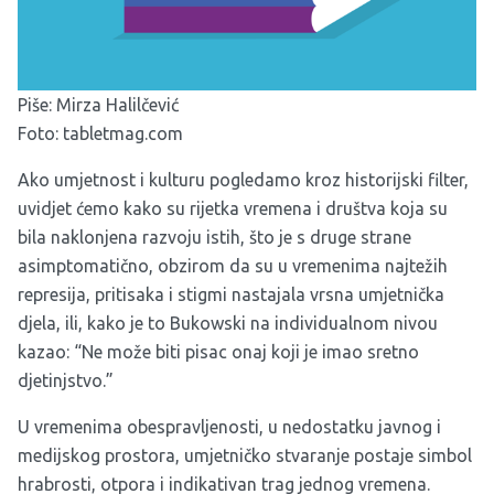
Piše: Mirza Halilčević
Foto: tabletmag.com
Ako umjetnost i kulturu pogledamo kroz historijski filter,
uvidjet ćemo kako su rijetka vremena i društva koja su
bila naklonjena razvoju istih, što je s druge strane
asimptomatično, obzirom da su u vremenima najtežih
represija, pritisaka i stigmi nastajala vrsna umjetnička
djela, ili, kako je to Bukowski na individualnom nivou
kazao: “Ne može biti pisac onaj koji je imao sretno
djetinjstvo.”
U vremenima obespravljenosti, u nedostatku javnog i
medijskog prostora, umjetničko stvaranje postaje simbol
hrabrosti, otpora i indikativan trag jednog vremena.