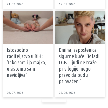
21. 07. 2026
17. 07. 2026
Istospolno
Emina, zaposlenica
roditeljstvo u BiH:
sigurne kuće: ‘Mladi
‘Iako sam i ja majka,
LGBT ljudi ne traže
u sistemu sam
privilegije, nego
nevidljiva’
pravo da budu
prihvaćeni’
02. 07. 2026
28. 06. 2026