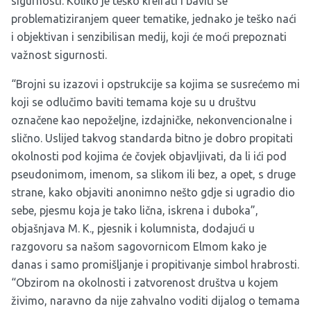
sigurnosti. Koliko je teško kreirati i baviti se
problematiziranjem queer tematike, jednako je teško naći
i objektivan i senzibilisan medij, koji će moći prepoznati
važnost sigurnosti.
“Brojni su izazovi i opstrukcije sa kojima se susrećemo mi
koji se odlučimo baviti temama koje su u društvu
označene kao nepoželjne, izdajničke, nekonvencionalne i
slično. Uslijed takvog standarda bitno je dobro propitati
okolnosti pod kojima će čovjek objavljivati, da li ići pod
pseudonimom, imenom, sa slikom ili bez, a opet, s druge
strane, kako objaviti anonimno nešto gdje si ugradio dio
sebe, pjesmu koja je tako lična, iskrena i duboka”,
objašnjava M. K., pjesnik i kolumnista, dodajući u
razgovoru sa našom sagovornicom Elmom kako je
danas i samo promišljanje i propitivanje simbol hrabrosti.
“Obzirom na okolnosti i zatvorenost društva u kojem
živimo, naravno da nije zahvalno voditi dijalog o temama