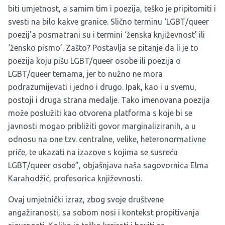
biti umjetnost, a samim tim i poezija, teško je pripitomiti i
svesti na bilo kakve granice. Slično terminu ‘LGBT/queer
poezij'a posmatrani su i termini ‘ženska književnost’ ili
‘žensko pismo’. Zašto? Postavlja se pitanje da li je to
poezija koju pišu LGBT/queer osobe ili poezija o
LGBT/queer temama, jer to nužno ne mora
podrazumijevati i jedno i drugo. Ipak, kao i u svemu,
postoji i druga strana medalje. Tako imenovana poezija
može poslužiti kao otvorena platforma s koje bi se
javnosti mogao približiti govor marginaliziranih, a u
odnosu na one tzv. centralne, velike, heteronormativne
priče, te ukazati na izazove s kojima se susreću
LGBT/queer osobe”, objašnjava naša sagovornica Elma
Karahodžić, profesorica književnosti.
Ovaj umjetnički izraz, zbog svoje društvene
angažiranosti, sa sobom nosi i kontekst propitivanja