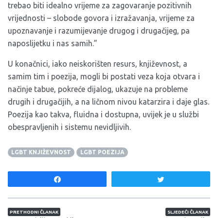
trebao biti idealno vrijeme za zagovaranje pozitivnih
vrijednosti – slobode govora i izražavanja, vrijeme za
upoznavanje i razumijevanje drugog i drugačijeg, pa
naposlijetku i nas samih.”
U konačnici, iako neiskorišten resurs, književnost, a
samim tim i poezija, mogli bi postati veza koja otvara i
načinje tabue, pokreće dijalog, ukazuje na probleme
drugih i drugačijih, a na ličnom nivou katarzira i daje glas.
Poezija kao takva, fluidna i dostupna, uvijek je u službi
obespravljenih i sistemu nevidljivih.
LGBT KNJIŽEVNOST
LGBT POEZIJA
Share
Tweet
Navigacija članaka
PRETHODNI ČLANAK
SLJEDEĆI ČLANAK