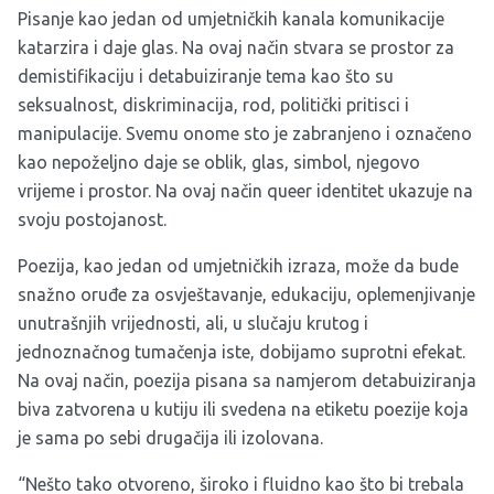
Pisanje kao jedan od umjetničkih kanala komunikacije
katarzira i daje glas. Na ovaj način stvara se prostor za
demistifikaciju i detabuiziranje tema kao što su
seksualnost, diskriminacija, rod, politički pritisci i
manipulacije. Svemu onome sto je zabranjeno i označeno
kao nepoželjno daje se oblik, glas, simbol, njegovo
vrijeme i prostor. Na ovaj način queer identitet ukazuje na
svoju postojanost.
Poezija, kao jedan od umjetničkih izraza, može da bude
snažno oruđe za osvještavanje, edukaciju, oplemenjivanje
unutrašnjih vrijednosti, ali, u slučaju krutog i
jednoznačnog tumačenja iste, dobijamo suprotni efekat.
Na ovaj način, poezija pisana sa namjerom detabuiziranja
biva zatvorena u kutiju ili svedena na etiketu poezije koja
je sama po sebi drugačija ili izolovana.
“Nešto tako otvoreno, široko i fluidno kao što bi trebala