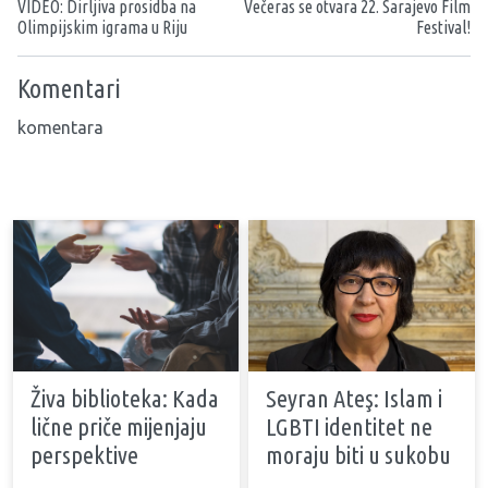
VIDEO: Dirljiva prosidba na
Večeras se otvara 22. Sarajevo Film
Olimpijskim igrama u Riju
Festival!
Komentari
komentara
Živa biblioteka: Kada
Seyran Ateş: Islam i
lične priče mijenjaju
LGBTI identitet ne
perspektive
moraju biti u sukobu