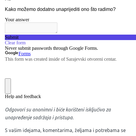
Odgovori su anonimni i biće korišteni isključivo za
unapređenje sadržaja i pristupa.
S vašim idejama, komentarima, željama i potrebama se