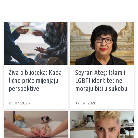
Živa biblioteka: Kada
Seyran Ateş: Islam i
lične priče mijenjaju
LGBTI identitet ne
perspektive
moraju biti u sukobu
21. 07. 2026
17. 07. 2026