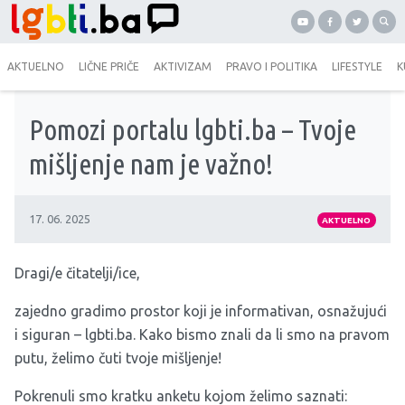
AKTUELNO
LIČNE PRIČE
AKTIVIZAM
PRAVO I POLITIKA
LIFESTYLE
K
Pomozi portalu lgbti.ba – Tvoje
mišljenje nam je važno!
17. 06. 2025
AKTUELNO
Dragi/e čitatelji/ice,
zajedno gradimo prostor koji je informativan, osnažujući
i siguran – lgbti.ba. Kako bismo znali da li smo na pravom
putu, želimo čuti tvoje mišljenje!
Pokrenuli smo kratku anketu kojom želimo saznati: