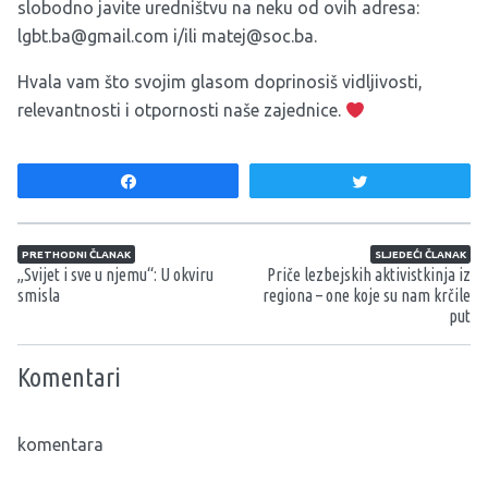
slobodno javite uredništvu na neku od ovih adresa:
lgbt.ba@gmail.com
i/ili
matej@soc.ba
.
Hvala vam što svojim glasom doprinosiš vidljivosti,
relevantnosti i otpornosti naše zajednice.
Share
Tweet
Navigacija članaka
PRETHODNI ČLANAK
SLJEDEĆI ČLANAK
„Svijet i sve u njemu“: U okviru
Priče lezbejskih aktivistkinja iz
smisla
regiona – one koje su nam krčile
put
Komentari
komentara