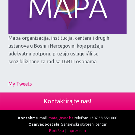
Mapa organizacija, institucija, centara i drugih
ustanova u Bosni i Hercegovini koje pružaju
adekvatnu potporu, pružaju usluge i/ili su
senzibilizirane za rad sa LGBTI osobama
My Tweets
Kontaktirajte nas!
Kontakt:
e-mail:
matej@soc.ba
telefon: +387 33 551 000
Osnivač portala:
Sarajevski otvoreni centar
Podrška
|
Impressum