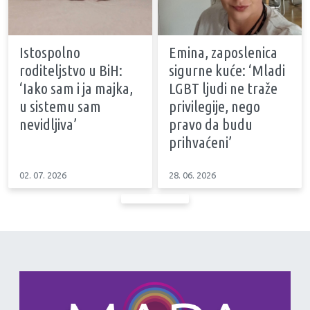
Istospolno
Emina, zaposlenica
roditeljstvo u BiH:
sigurne kuće: ‘Mladi
‘Iako sam i ja majka,
LGBT ljudi ne traže
u sistemu sam
privilegije, nego
nevidljiva’
pravo da budu
prihvaćeni’
02. 07. 2026
28. 06. 2026