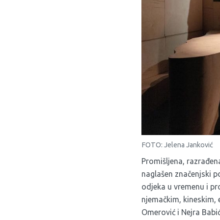
FOTO: Jelena Janković
Promišljena, razrađen
naglašen značenjski po
odjeka u vremenu i pro
njemačkim, kineskim, 
Omerović i Nejra Babić