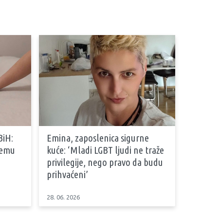
BiH:
Emina, zaposlenica sigurne
stemu
kuće: ‘Mladi LGBT ljudi ne traže
privilegije, nego pravo da budu
prihvaćeni’
28. 06. 2026