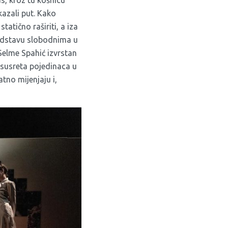
s, kroz tu košnicu
kazali put. Kako
tatično raširiti, a iza
predstavu slobodnima u
Selme Spahić izvrstan
 susreta pojedinaca u
tno mijenjaju i,