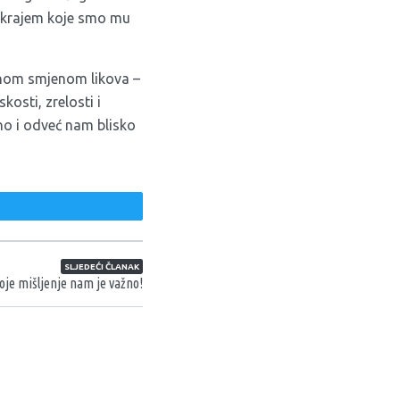
 i krajem koje smo mu
anom smjenom likova –
kosti, zrelosti i
čno i odveć nam blisko
weet
SLJEDEĆI ČLANAK
oje mišljenje nam je važno!