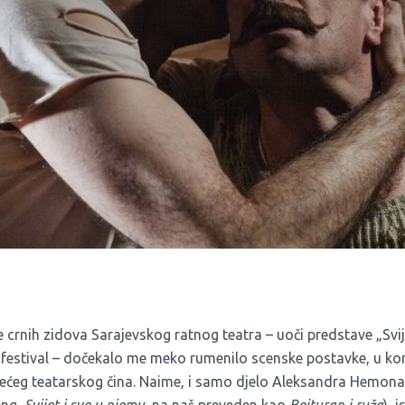
crnih zidova Sarajevskog ratnog teatra – uoči predstave „Svij
a festival – dočekalo me meko rumenilo scenske postavke, u kom
jećeg teatarskog čina. Naime, i samo djelo Aleksandra Hemon