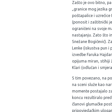
Zašto je ovo bitno, pa
„granice mog jezika gr
poštapalice i uzrečice 
(ponosit i zaštitnički 
ograničeni na svoje ma
nastajanju. Zato što im
Snežane Bogičević). Za
Lenke (iskustva pun i p
izvedbe Faruka Hajdar
opijuma miran, stihiji 
Klari (odlučan i smjer
S tim povezano, na po
na sceni služe kao nar
momente postajalo zam
koncu rezultiralo pred
članovi glumačke post
pripovjedačkim ulogam