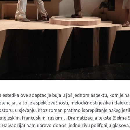
a estetika ove adaptacije buja u još jednom aspektu, kom je n
tencijal, a to je aspekt zvučnosti, melodičnosti jezika i dalek
storu, u sjećanju. Kroz roman pratimo ispreplitanje našeg jez
engleskim, francuskim, ruskim… Dramatizacija teksta (Selma 
 Halvadžija) nam upravo donosi jednu živu polifoniju glasova, 