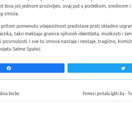
vot biva još jednom proživljen, ovaj put s početkom, sredinom
eg smisla.
 pritom pomenutu višejezičnost predstave prati skladno uigr
ezika, tako mekšaju granice njihovih identiteta, muškosti i žens
i posrnulosti. I sve to iznova nastaje i nestaje, tragično, komi
vijetu Selme Spahić.
Share
T
aka
odina borbe
Pomozi portalu lgbti.ba – Tv