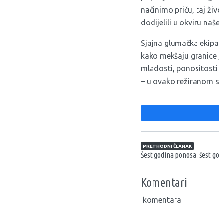
načinimo priču, taj ži
dodijelili u okviru naš
Sjajna glumačka ekipa
kako mekšaju granice j
mladosti, ponositosti 
– u ovako režiranom s
Navigacija član
PRETHODNI ČLANAK
Šest godina ponosa, šest g
Komentari
komentara