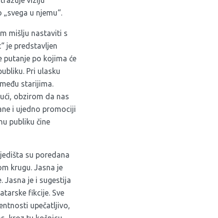
istražuje viziju
ao „svega u njemu“.
m mišlju nastaviti s
 je predstavljen
e putanje po kojima će
publiku. Pri ulasku
 među starijima.
vući, obzirom da nas
ane i ujedno promociji
u publiku čine
 Sjedišta su poredana
nom krugu. Jasna je
 Jasna je i sugestija
tarske fikcije. Sve
entnosti upečatljivo,