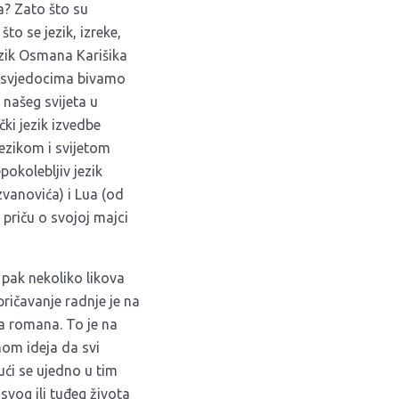
a? Zato što su
to se jezik, izreke,
jezik Osmana Karišika
jim svjedocima bivamo
 našeg svijeta u
čki jezik izvedbe
jezikom i svijetom
pokolebljiv jezik
vanovića) i Lua (od
 priču o svojoj majci
 pak nekoliko likova
pričavanje radnje je na
a romana. To je na
nom ideja da svi
ući se ujedno u tim
vog ili tuđeg života