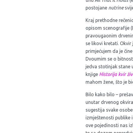
and All That It Holds
(
postojane
nutrine
svij
Kraj prethodne rečenic
opisom scenografije (
pravougaonim drvenim 
se likovi kretati. Okvi
primjećujem da je čin
Dvoumim se o bitnosti 
jedva stotinjak stane 
knjige
Historija
kvir ži
mahom žene, što je bio
Bilo kako bilo – prešav
unutar drvenog okvira,
sugestija svake osobe 
izmještenosti publike 
ove pojedinosti nas iz