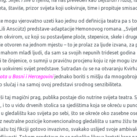
eng
. Svijet i sve u njemu
, na naš preveden kao
Bejturan i ruža
), 
eta, štaviše, prizor svijeta koji uokviruje, time i propituje smis
e mogu vjerovatno uzeti kao jednu od definicija teatra pa s to
Lili Anscütz) predstave-adaptacije Hemonovog romana. „Svijet“
okvirom, uz koji su postavljene ploče, stepenice, skele i drug
r je otvoren na jednom mjestu – to je prolaz za ljude izvana, za 
e mahom mlađi ljudi, da sam sa svojih nepunih trideset godina
te činjenice, o sumnji u pravičnu procjenu koju iz nje mogu iz
u uokvireni svijet predstave. Sutradan ću se na otvaranju Kvirh
vota u Bosni i Hercegovini
jednako boriti s mišlju da mnogobrojn
 slučaj i na samoj ovoj predstavi srodnog senzibiliteta.
ši taj magični prag, publika postaje dio nutrine svijeta teatra.
 i to u vidu drvenih stolica sa sjedištima koja se okreću u pu
u gledalištu kao svijeta po sebi, što se okreće oko zasebne ose.
iz neutralne pozicije konvencionalnog gledališta u samu žižu tea
lažu toj fikciji gotovo invazivno, svakako uslijed svoje ambival