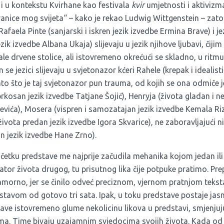
 i u kontekstu Kvirhane kao festivala
kvir
umjetnosti i aktivizm
anice mog svijeta“ – kako je rekao Ludwig Wittgenstein – zato š
Rafaela Pinte (sanjarski i iskren jezik izvedbe Ermina Brave) i 
jezik izvedbe Albana Ukaja) slijevaju u jezik njihove ljubavi, či
le drvene stolice, ali istovremeno okrećući se skladno, u ritmu
 se jezici slijevaju u svjetonazor kćeri Rahele (krepak i idealisti
to što je taj svjetonazor pun trauma, od kojih se ona odmiče 
rkosan jezik izvedbe Tatjane Šojić), Henryja (života gladan i ne
evića), Mosera (vispren i samozatajan jezik izvedbe Kemala Riz
života predan jezik izvedbe Igora Skvarice), ne zaboravljajući ni
an jezik izvedbe Hane Zrno).
četku predstave me najprije začudila mehanika kojom jedan ili
ator života drugog, tu prisutnog lika čije potpuke pratimo. Pre
orno, jer se činilo odveć preciznom, vjernom pratnjom tekst
stavom od gotovo tri sata. Ipak, u toku predstave postaje jas
ave istovremeno glume nekolicinu likova u predstavi, smjenjuj
a. Time bivaju uzajamnim svjedocima svojih života. Kada od s