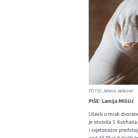
FOTO: Jelena Janković
PIŠE: Lamija Milišić
Ušavši u mrak dvorane 
je otvorila 5. Kvirhan
i svjetonazor predsto