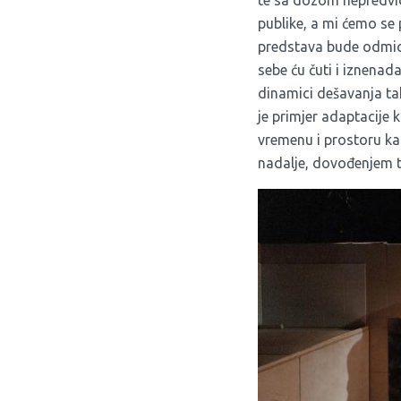
te sa dozom nepredvidl
publike, a mi ćemo se 
predstava bude odmicala
sebe ću čuti i iznenad
dinamici dešavanja ta
je primjer adaptacije
vremenu i prostoru kao
nadalje, dovođenjem te