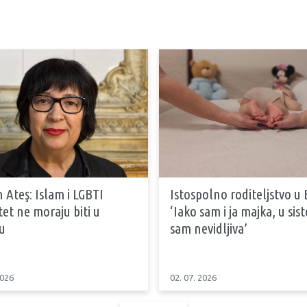
 Ateş: Islam i LGBTI
Istospolno roditeljstvo u 
tet ne moraju biti u
‘Iako sam i ja majka, u si
u
sam nevidljiva’
2026
02. 07. 2026