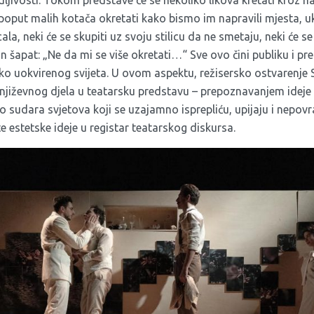
jivosti. Tokom predstave će se nekoliko likova kretati kroz na
poput malih kotača okretati kako bismo im napravili mjesta, u
, neki će se skupiti uz svoju stilicu da ne smetaju, neki će se s
an šapat: „Ne da mi se više okretati…“ Sve ovo čini publiku i 
ko uokvirenog svijeta. U ovom aspektu, režisersko ostvarenje 
 književnog djela u teatarsku predstavu – prepoznavanjem ideje
 sudara svjetova koji se uzajamno isprepliću, upijaju i nepovra
 estetske ideje u registar teatarskog diskursa.