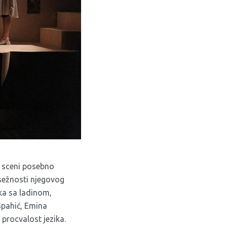
a sceni posebno
osežnosti njegovog
ika sa ladinom,
Spahić, Emina
procvalost jezika.