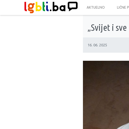
AKTUELNO
LIČNE 
„Svijet i sv
16. 06. 2025