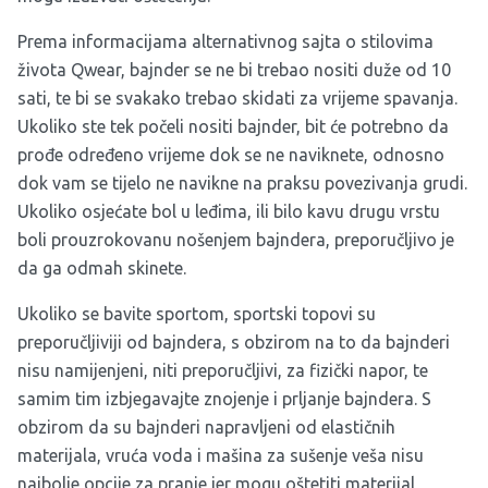
Prema informacijama alternativnog sajta o stilovima
života
Qwear
, bajnder se ne bi trebao nositi duže od 10
sati, te bi se svakako trebao skidati za vrijeme spavanja.
Ukoliko ste tek počeli nositi bajnder, bit će potrebno da
prođe određeno vrijeme dok se ne naviknete, odnosno
dok vam se tijelo ne navikne na praksu povezivanja grudi.
Ukoliko osjećate bol u leđima, ili bilo kavu drugu vrstu
boli prouzrokovanu nošenjem bajndera, preporučljivo je
da ga odmah skinete.
Ukoliko se bavite sportom, sportski topovi su
preporučljiviji od bajndera, s obzirom na to da bajnderi
nisu namijenjeni, niti preporučljivi, za fizički napor, te
samim tim izbjegavajte znojenje i prljanje bajndera. S
obzirom da su bajnderi napravljeni od elastičnih
materijala, vruća voda i mašina za sušenje veša nisu
najbolje opcije za pranje jer mogu oštetiti materijal