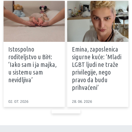
Istospolno
Emina, zaposlenica
roditeljstvo u BiH:
sigurne kuće: ‘Mladi
‘Iako sam i ja majka,
LGBT ljudi ne traže
u sistemu sam
privilegije, nego
nevidljiva’
pravo da budu
prihvaćeni’
02. 07. 2026
28. 06. 2026