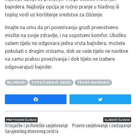
bajndera. Najbolja opcija je ručno pranje u hladnoj ili
toploj vodi uz korištenje sredstva za čišćenje.
Imajte na umu da pri povezivanju grudi prvenstveno
mislite na svoje zdravlje, i na sopstveni komfor. Ukoliko
vašem tijelu ne odgovara jedna vrsta bajndera, možete
pokušati s drugim vrstama, dok se vaše tijelo ne navikne
na samu praksu povezivanja i dok tijelo ne izabere
odgovarajući bajnder.
BAJNDERI
POVEZIVANJE GRUDI
TRANS MUSKARCI
Share
Tweet
Navigacija članaka
PRETHODNI ČLANAK
SLJEDEĆI ČLANAK
Vršnjačko i psihološko savjetovanje
Pravno savjetovanje i zastupanje
Sarajevskog otvorenog centra