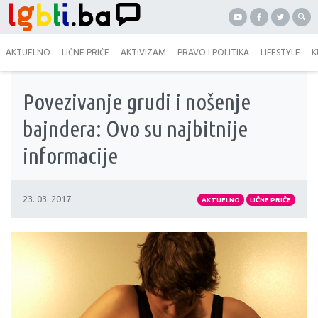
AKTUELNO
LIČNE PRIČE
AKTIVIZAM
PRAVO I POLITIKA
LIFESTYLE
K
Povezivanje grudi i nošenje
bajndera: Ovo su najbitnije
informacije
23. 03. 2017
AKTUELNO
LIČNE PRIČE