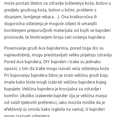
može postati štetno za zdravlje (
oštećenja kože
, bolovi u
predjelu grudnog koša, bolovi u kičmi, problemi s
disanjem, lomljenje rebara…). Ova kratkoročna ili
dugoročna oštećenja je moguće izbjeći ili umanjiti
korištenjem preporučljivih materijala od kojih se bajnderi
proizvode, te limitiranjem broja sati nošenja bajndera.
Povezivanje grudi
Ace bajnderima
, pored toga što su
najneudobniji, mogu predstavljati veliku prijetnju zdravlju.
Pored Ace bajndera,
DIY bajnderi
i trake su jednako
opasni, s tim da trake mogu izavati veća oštećenja kože.
Pri kupovanju bajndera bitno je znati veličinu grudi koju
imate kako biste mogli izabrati veličinu bajndera kojeg
kupujete. Veličina bajndera je krucijalna za zdravlje i
komfor. Ukoliko izaberete bajnder čija je veličina manja
od vaših tjelesnih preferenci, iako možda mislite da je
efektivniji (u smislu kako izgleda na vama), ti bajnderi
mogu izazvati oštećenja.