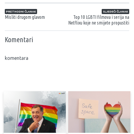
Navigacija članaka
PRETHODNI ČLANAK
SLJEDEĆI ČLANAK
Misliti drugom glavom
Top 10 LGBTI filmova i serija na
Netflixu koje ne smijete propustiti
Komentari
komentara