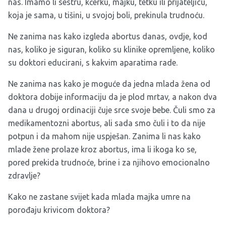
nas. Imamo li sestru, kćerku, majku, tetku ili prijateljicu,
koja je sama, u tišini, u svojoj boli, prekinula trudnoću.
Ne zanima nas kako izgleda abortus danas, ovdje, kod
nas, koliko je siguran, koliko su klinike opremljene, koliko
su doktori educirani, s kakvim aparatima rade.
Ne zanima nas kako je moguće da jedna mlada žena od
doktora dobije informaciju da je plod mrtav, a nakon dva
dana u drugoj ordinaciji čuje srce svoje bebe. Čuli smo za
medikamentozni abortus, ali sada smo čuli i to da nije
potpun i da mahom nije uspješan. Zanima li nas kako
mlade žene prolaze kroz abortus, ima li ikoga ko se,
pored prekida trudnoće, brine i za njihovo emocionalno
zdravlje?
Kako ne zastane svijet kada mlada majka umre na
porođaju krivicom doktora?