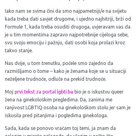
Iako nam se svima čini da smo najpametniji/e na svijetu
kada treba dati savjet drugome, i ujedno najhitriji, brži od
Formule 1, kada treba osuditi drugoga, uvjeravam vas da
je u tim momentima zapravo najpotrebnije cijeloga sebe,
svu svoju emociju i pažnju, dati osobi koja prolazi kroz
takvo stanje.
Nas dvije, u tom trenutku, počele smo zajedno da
razmišljamo o tome – kako je ženama koje se u situaciji
neželjene trudnoće, odluče na prekid trudnoće.
Moj
prvi tekst za portal lgbti.ba
bio je o iskustvu queer
žena na ginekološkim pregledima. Da, zanima me
ranjivost LGBTIQ osoba na ginekološkom stolu jer sam je
iskusila pred pitanjima i pogledima ginekologa.
Sada, kada se ponovo vraćam toj temi, ja znam da