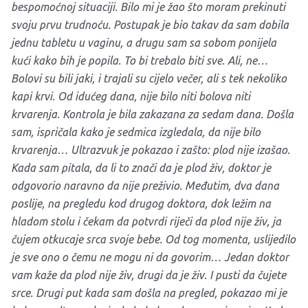
bespomoćnoj situaciji. Bilo mi je žao što moram prekinuti
svoju prvu trudnoću. Postupak je bio takav da sam dobila
jednu tabletu u vaginu, a drugu sam sa sobom ponijela
kući kako bih je popila. To bi trebalo biti sve. Ali, ne…
Bolovi su bili jaki, i trajali su cijelo večer, ali s tek nekoliko
kapi krvi. Od idućeg dana, nije bilo niti bolova niti
krvarenja. Kontrola je bila zakazana za sedam dana. Došla
sam, ispričala kako je sedmica izgledala, da nije bilo
krvarenja… Ultrazvuk je pokazao i zašto: plod nije izašao.
Kada sam pitala, da li to znači da je plod živ, doktor je
odgovorio naravno da nije preživio. Međutim, dva dana
poslije, na pregledu kod drugog doktora, dok ležim na
hladom stolu i čekam da potvrdi riječi da plod nije živ, ja
čujem otkucaje srca svoje bebe. Od tog momenta, uslijedilo
je sve ono o čemu ne mogu ni da govorim… Jedan doktor
vam kaže da plod nije živ, drugi da je živ. I pusti da čujete
srce. Drugi put kada sam došla na pregled, pokazao mi je