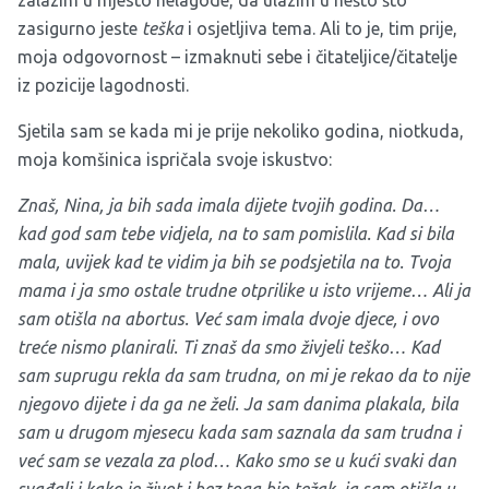
zalazim u mjesto nelagode, da ulazim u nešto što
zasigurno jeste
teška
i osjetljiva tema. Ali to je, tim prije,
moja odgovornost – izmaknuti sebe i čitateljice/čitatelje
iz pozicije lagodnosti.
Sjetila sam se kada mi je prije nekoliko godina, niotkuda,
moja komšinica ispričala svoje iskustvo:
Znaš, Nina, ja bih sada imala dijete tvojih godina. Da…
kad god sam tebe vidjela, na to sam pomislila. Kad si bila
mala, uvijek kad te vidim ja bih se podsjetila na to. Tvoja
mama i ja smo ostale trudne otprilike u isto vrijeme… Ali ja
sam otišla na abortus. Već sam imala dvoje djece, i ovo
treće nismo planirali. Ti znaš da smo živjeli teško… Kad
sam suprugu rekla da sam trudna, on mi je rekao da to nije
njegovo dijete i da ga ne želi. Ja sam danima plakala, bila
sam u drugom mjesecu kada sam saznala da sam trudna i
već sam se vezala za plod… Kako smo se u kući svaki dan