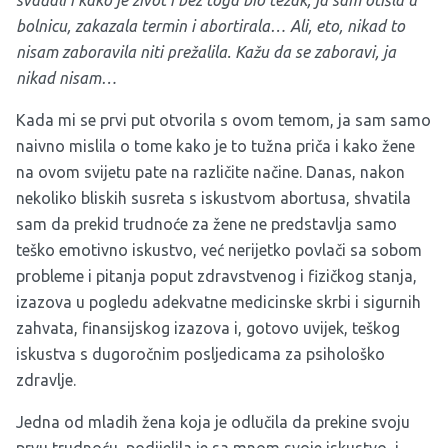
svađali i kako je život i bez toga bio težak, ja sam otišla u
bolnicu, zakazala termin i abortirala… Ali, eto, nikad to
nisam zaboravila niti prežalila. Kažu da se zaboravi, ja
nikad nisam…
Kada mi se prvi put otvorila s ovom temom, ja sam samo
naivno mislila o tome kako je to tužna priča i kako žene
na ovom svijetu pate na različite načine. Danas, nakon
nekoliko bliskih susreta s iskustvom abortusa, shvatila
sam da prekid trudnoće za žene ne predstavlja samo
teško emotivno iskustvo, već nerijetko povlači sa sobom
probleme i pitanja poput zdravstvenog i fizičkog stanja,
izazova u pogledu adekvatne medicinske skrbi i sigurnih
zahvata, finansijskog izazova i, gotovo uvijek, teškog
iskustva s dugoročnim posljedicama za psihološko
zdravlje.
Jedna od mladih žena koja je odlučila da prekine svoju