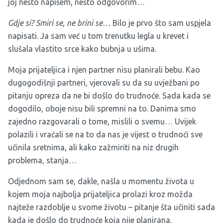
joj nešto napišem, nešto odgovorim…
Gdje si? Smiri se, ne brini se…
Bilo je prvo što sam uspjela
napisati. Ja sam već u tom trenutku legla u krevet i
slušala vlastito srce kako bubnja u ušima.
Moja prijateljica i njen partner nisu planirali bebu. Kao
dugogodišnji partneri, vjerovali su da su uvježbani po
pitanju opreza da ne bi došlo do trudnoće. Sada kada se
dogodilo, oboje nisu bili spremni na to. Danima smo
zajedno razgovarali o tome, mislili o svemu… Uvijek
polazili i vraćali se na to da nas je vijest o trudnoći sve
učinila sretnima, ali kako zažmiriti na niz drugih
problema, stanja…
Odjednom sam se, dakle, našla u momentu života u
kojem moja najbolja prijateljica prolazi kroz možda
najteže razdoblje u svome životu – pitanje šta učiniti sada
kada je došlo do trudnoće koja nije planirana.