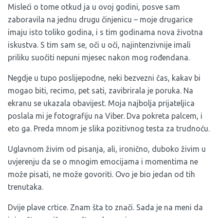
Misleći o tome otkud ja u ovoj godini, posve sam
zaboravila na jednu drugu činjenicu – moje drugarice
imaju isto toliko godina, i s tim godinama nova životna
iskustva. S tim sam se, oči u oči, najintenzivnije imali
priliku suočiti nepuni mjesec nakon mog rođendana.
Negdje u tupo poslijepodne, neki bezvezni čas, kakav bi
mogao biti, recimo, pet sati, zavibrirala je poruka. Na
ekranu se ukazala obavijest. Moja najbolja prijateljica
poslala mi je fotografiju na Viber. Dva pokreta palcem, i
eto ga. Preda mnom je slika pozitivnog testa za trudnoću.
Uglavnom živim od pisanja, ali, ironično, duboko živim u
uvjerenju da se o mnogim emocijama i momentima ne
može pisati, ne može govoriti. Ovo je bio jedan od tih
trenutaka.
Dvije plave crtice. Znam šta to znači. Sada je na meni da