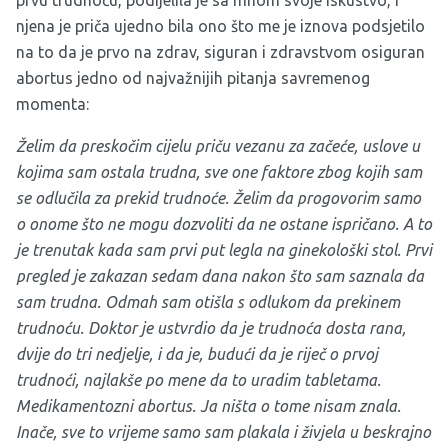
prvu trudnoću, podijelila je sa mnom svoje iskustvo, i
njena je priča ujedno bila ono što me je iznova podsjetilo
na to da je prvo na zdrav, siguran i zdravstvom osiguran
abortus jedno od najvažnijih pitanja savremenog
momenta:
Želim da preskočim cijelu priču vezanu za začeće, uslove u
kojima sam ostala trudna, sve one faktore zbog kojih sam
se odlučila za prekid trudnoće. Želim da progovorim samo
o onome što ne mogu dozvoliti da ne ostane ispričano. A to
je trenutak kada sam prvi put legla na ginekološki stol. Prvi
pregled je zakazan sedam dana nakon što sam saznala da
sam trudna. Odmah sam otišla s odlukom da prekinem
trudnoću. Doktor je ustvrdio da je trudnoća dosta rana,
dvije do tri nedjelje, i da je, budući da je riječ o prvoj
trudnoći, najlakše po mene da to uradim tabletama.
Medikamentozni abortus. Ja ništa o tome nisam znala.
Inače, sve to vrijeme samo sam plakala i živjela u beskrajno