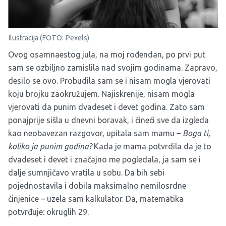
Ilustracija (FOTO: Pexels)
Ovog osamnaestog jula, na moj rođendan, po prvi put
sam se ozbiljno zamislila nad svojim godinama. Zapravo,
desilo se ovo. Probudila sam se i nisam mogla vjerovati
koju brojku zaokružujem. Najiskrenije, nisam mogla
vjerovati da punim dvadeset i devet godina. Zato sam
ponajprije sišla u dnevni boravak, i čineći sve da izgleda
kao neobavezan razgovor, upitala sam mamu –
Boga ti,
koliko ja punim godina?
Kada je mama potvrdila da je to
dvadeset i devet i značajno me pogledala, ja sam se i
dalje sumnjičavo vratila u sobu. Da bih sebi
pojednostavila i dobila maksimalno nemilosrdne
činjenice – uzela sam kalkulator. Da, matematika
potvrđuje: okruglih 29.