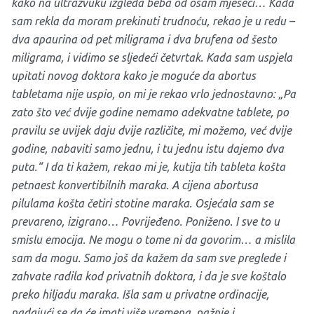
kako na ultrazvuku izgleda beba od osam mjeseci… Kada
sam rekla da moram prekinuti trudnoću, rekao je u redu –
dva apaurina od pet miligrama i dva brufena od šesto
miligrama, i vidimo se sljedeći četvrtak. Kada sam uspjela
upitati novog doktora kako je moguće da abortus
tabletama nije uspio, on mi je rekao vrlo jednostavno: „Pa
zato što već dvije godine nemamo adekvatne tablete, po
pravilu se uvijek daju dvije različite, mi možemo, već dvije
godine, nabaviti samo jednu, i tu jednu istu dajemo dva
puta.“ I da ti kažem, rekao mi je, kutija tih tableta košta
petnaest konvertibilnih maraka. A cijena abortusa
pilulama košta četiri stotine maraka. Osjećala sam se
prevareno, izigrano… Povrijeđeno. Poniženo. I sve to u
smislu emocija. Ne mogu o tome ni da govorim… a mislila
sam da mogu. Samo još da kažem da sam sve preglede i
zahvate radila kod privatnih doktora, i da je sve koštalo
preko hiljadu maraka. Išla sam u privatne ordinacije,
nadajući se da će imati više vremena, pažnje i