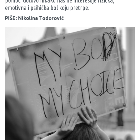
pomoć. Gotovo nikako nas ne interesuje fizička,
emotivna i psihička bol koju pretrpe.
PIŠE: Nikolina Todorović