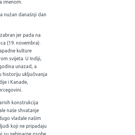
va imenom.
ga nužan današnji dan
izabran jer pada na
a (19. novembra).
zapadne kulture
 svijeta. U Indiji,
 godina unazad, a
historiju uključivanja
dije i Kanade,
rcegovini.
arnih konstrukcija
ale naše shvatanje
u dugo vladale našim
ljudi koji ne pripadaju
Oni su nebinarne osobe.