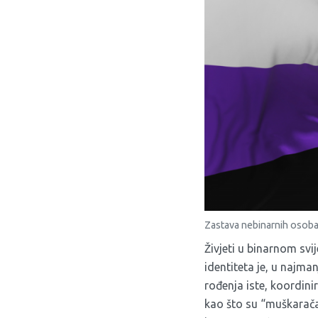
Zastava nebinarnih osob
Živjeti u binarnom sv
identiteta je, u najma
rođenja iste, koordini
kao što su “muškarača