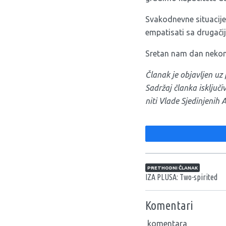
Svakodnevne situacije
empatisati sa drugači
Sretan nam dan nekon
Članak je objavljen u
Sadržaj članka isključ
niti Vlade Sjedinjenih 
Navigacija član
PRETHODNI ČLANAK
IZA PLUSA: Two-spirited
Komentari
komentara