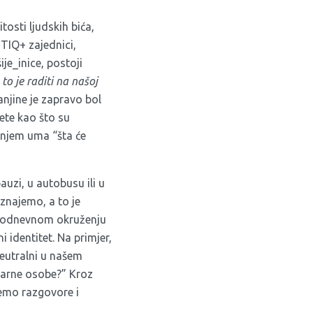
tosti ljudskih bića,
BTIQ+ zajednici,
je_inice, postoji
to je raditi na našoj
njine je zapravo bol
ete kao što su
anjem uma “šta će
uzi, u autobusu ili u
oznajemo, a to je
akodnevnom okruženju
 identitet. Na primjer,
neutralni u našem
inarne osobe?” Kroz
emo razgovore i