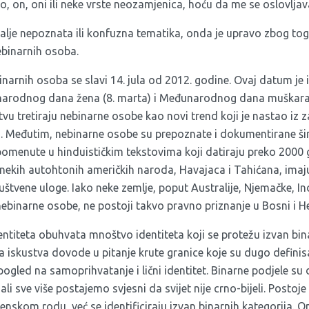
, on, oni ili neke vrste neozamjenica, hoću da me se oslovlja
dalje nepoznata ili konfuzna tematika, onda je upravo zbog to
binarnih osoba.
arnih osoba se slavi 14. jula od 2012. godine. Ovaj datum je 
arodnog dana žena (8. marta) i Međunarodnog dana muškarac
vu tretiraju nebinarne osobe kao novi trend koji je nastao iz 
. Međutim, nebinarne osobe su prepoznate i dokumentirane širom
omenute u hinduističkim tekstovima koji datiraju preko 2000
nekih autohtonih američkih naroda, Havajaca i Tahićana, imaju 
uštvene uloge. Iako neke zemlje, poput Australije, Njemačke, In
ebinarne osobe, ne postoji takvo pravno priznanje u Bosni i He
entiteta obuhvata mnoštvo identiteta koji se protežu izvan bin
 iskustva dovode u pitanje krute granice koje su dugo definis
 pogled na samoprihvatanje i lični identitet. Binarne podjele s
i sve više postajemo svjesni da svijet nije crno-bijeli. Postoje 
ženskom rodu, već se identificiraju izvan binarnih kategorija. 