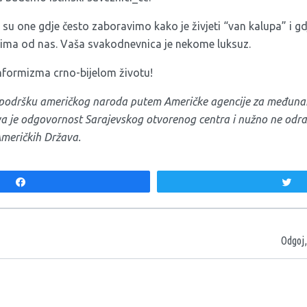
 su one gdje često zaboravimo kako je živjeti “van kalupa” i g
jima od nas. Vaša svakodnevnica je nekome luksuz.
formizma crno-bijelom životu!
z podršku američkog naroda putem Američke agencije za međunar
iva je odgovornost Sarajevskog otvorenog centra i nužno ne od
Američkih Država.
Share
T
aka
Odgoj,