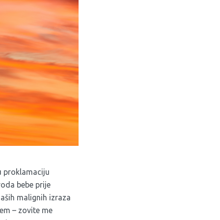
u proklamaciju
roda bebe prije
naših malignih izraza
žem – zovite me