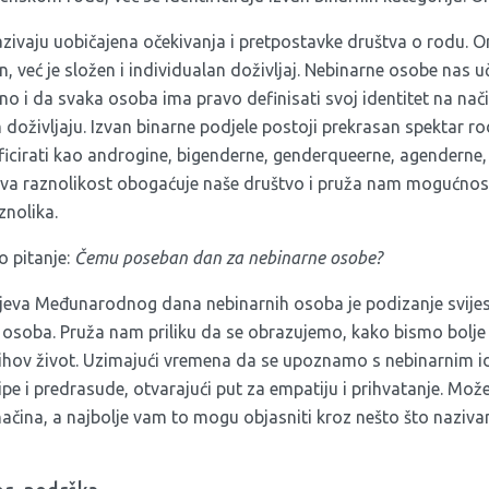
zazivaju uobičajena očekivanja i pretpostavke društva o rodu.
n, već je složen i individualan doživljaj. Nebinarne osobe nas u
no i da svaka osoba ima pravo definisati svoj identitet na nač
oživljaju. Izvan binarne podjele postoji prekrasan spektar ro
icirati kao androgine, bigenderne, genderqueerne, agenderne,
hova raznolikost obogaćuje naše društvo i pruža nam mogućnos
znolika.
o pitanje:
Čemu poseban dan za nebinarne osobe?
jeva Međunarodnog dana nebinarnih osoba je podizanje svijest
 osoba. Pruža nam priliku da se obrazujemo, kako bismo bolje 
njihov život. Uzimajući vremena da se upoznamo s nebinarnim 
tipe i predrasude, otvarajući put za empatiju i prihvatanje. Mo
načina, a najbolje vam to mogu objasniti kroz nešto što naziv