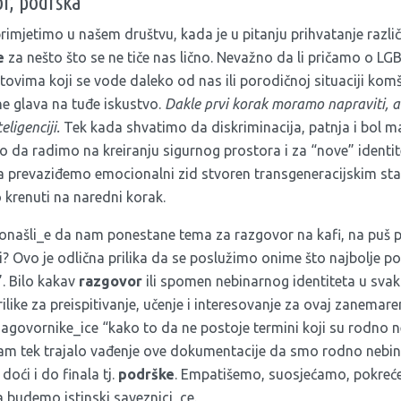
r, podrška
rimjetimo u našem društvu, kada je u pitanju prihvatanje različi
e
za nešto što se ne tiče nas lično. Nevažno da li pričamo o LG
vima koji se vode daleko od nas ili porodičnoj situaciji komši
ne glava na tuđe iskustvo.
Dakle prvi korak moramo napraviti, a 
eligenciji.
Tek kada shvatimo da diskriminacija, patnja i bol ma
 da radimo na kreiranju sigurnog prostora i za “nove” identit
 prevaziđemo emocionalni zid stvoren transgeneracijskim st
krenuti na naredni korak.
onašli_e da nam ponestane tema za razgovor na kafi, na puš pa
i? Ovo je odlična prilika da se poslužimo onime što najbolje p
”. Bilo kakav
razgovor
ili spomen nebinarnog identiteta u sv
ike za preispitivanje, učenje i interesovanje za ovaj zanemareni
sagovornike_ice “kako to da ne postoje termini koji su rodno 
bi nam tek trajalo vađenje ove dokumentacije da smo rodno neb
doći i do finala tj.
podrške
. Empatišemo, suosjećamo, pokreć
 budemo istinski saveznici_ce.