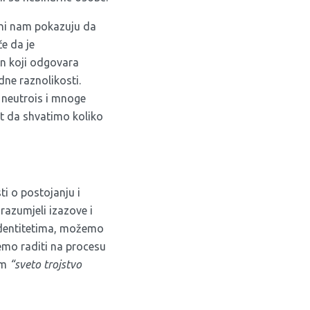
 Oni nam pokazuju da
če da je
in koji odgovara
dne raznolikosti.
 neutrois i mnoge
t da shvatimo koliko
i o postojanju i
razumjeli izazove i
identitetima, možemo
žemo raditi na procesu
am
“sveto trojstvo