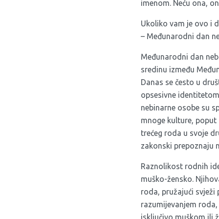
imenom. Neću ona, ono
Ukoliko vam je ovo i 
– Međunarodni dan ne
Međunarodni dan nebin
sredinu između Međun
Danas se često u društ
opsesivne identitetom
nebinarne osobe su sp
mnoge kulture, poput 
trećeg roda u svoje dr
zakonski prepoznaju n
Raznolikost rodnih id
muško-žensko. Njihova
roda, pružajući svježi
razumijevanjem roda, al
isključivo muškom ili 