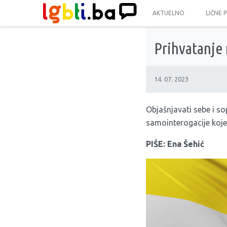
AKTUELNO
LIČNE 
Prihvatanje 
14. 07. 2023
Objašnjavati sebe i sop
samointerogacije ko
PIŠE: Ena Šehić