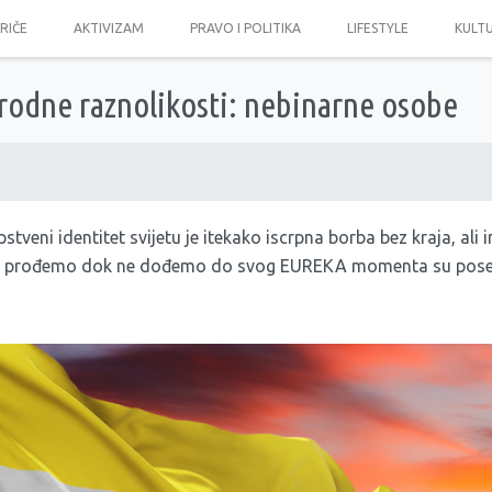
PRIČE
AKTIVIZAM
PRAVO I POLITIKA
LIFESTYLE
KULT
rodne raznolikosti: nebinarne osobe
stveni identitet svijetu je itekako iscrpna borba bez kraja, ali 
je prođemo dok ne dođemo do svog EUREKA momenta su poseb