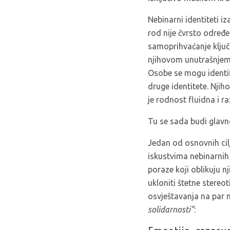
Nebinarni identiteti i
rod nije čvrsto određe
samoprihvaćanje ključ
njihovom unutrašnjem d
Osobe se mogu identif
druge identitete. Nji
je rodnost fluidna i ra
Tu se sada budi glavn
Jedan od osnovnih cil
iskustvima nebinarnih
poraze koji oblikuju 
ukloniti štetne stereo
osvještavanja na par 
solidarnosti”
: