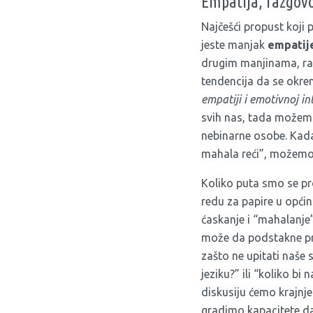
Empatija, razgovo
Najčešći propust koji p
jeste manjak
empatij
drugim manjinama, rato
tendencija da se okre
empatiji i emotivnoj int
svih nas, tada možemo
nebinarne osobe. Kada
mahala reći”, možemo 
Koliko puta smo se pr
redu za papire u općin
ćaskanje i “mahalanje
može da podstakne pril
zašto ne upitati naše 
jeziku?” ili “koliko 
diskusiju ćemo krajnje 
gradimo kapacitete da