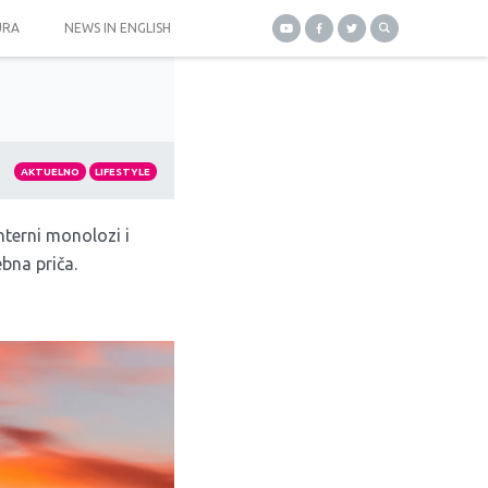
URA
NEWS IN ENGLISH
AKTUELNO
LIFESTYLE
interni monolozi i
na priča.