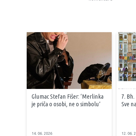
Glumac Stefan Fišer: ‘Merlinka
7. Bh.
je priča o osobi, ne o simbolu’
Sve na
14. 06. 2026
12. 06. 