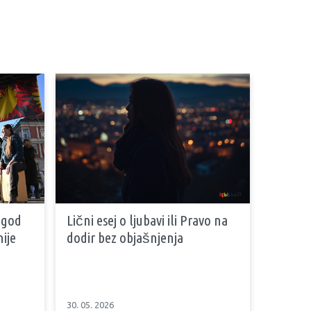
 god
Lični esej o ljubavi ili Pravo na
ije
dodir bez objašnjenja
30. 05. 2026