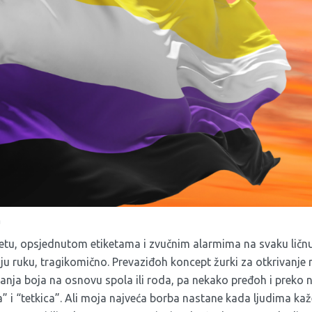
a
ijetu, opsjednutom etiketama i zvučnim alarmima na svaku ličn
nju ruku, tragikomično. Prevaziđoh koncept žurki za otkrivanje 
ranja boja na osnovu spola ili roda, pa nekako pređoh i preko 
” i “tetkica”. Ali moja najveća borba nastane kada ljudima ka