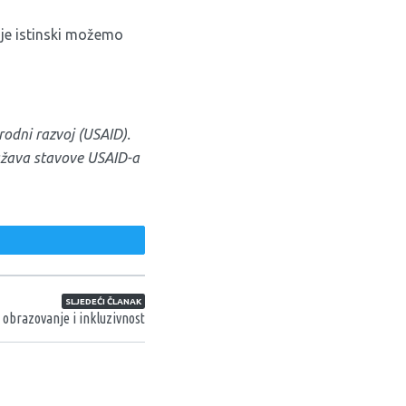
dje istinski možemo
odni razvoj (USAID).
ražava stavove USAID-a
weet
SLJEDEĆI ČLANAK
 obrazovanje i inkluzivnost