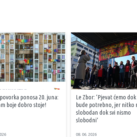
 povorka ponosa 20. juna:
Le Zbor: ‘Pjevat ćemo dok
m boje dobro stoje!
bude potrebno, jer nitko n
slobodan dok svi nismo
slobodni’
2026
08. 06. 2026