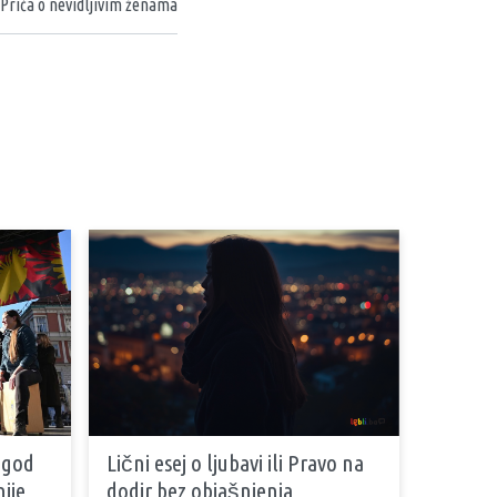
 Priča o nevidljivim ženama
 god
Lični esej o ljubavi ili Pravo na
ije
dodir bez objašnjenja