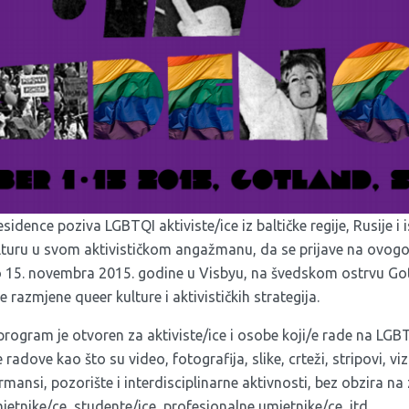
idence poziva LGBTQI aktiviste/ice iz baltičke regije, Rusije i 
ulturu u svom aktivističkom angažmanu, da se prijave na ovogo
 do 15. novembra 2015. godine u Visbyu, na švedskom ostrvu Go
razmjene queer kulture i aktivističkih strategija.
program je otvoren za aktiviste/ice i osobe koji/e rade na LGBT
e radove kao što su video, fotografija, slike, crteži, stripovi, v
rmansi, pozorište i interdisciplinarne aktivnosti, bez obzira na
mjetnike/ce, studente/ice, profesionalne umjetnike/ce, itd.