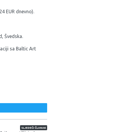
 24 EUR dnevno).
d, Švedska.
iji sa Baltic Art
weet
SLJEDEĆI ČLANAK