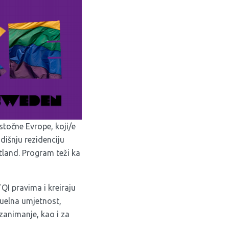
istočne Evrope, koji/e
dišnju rezidenciju
tland. Program teži ka
QI pravima i kreiraju
izuelna umjetnost,
 zanimanje, kao i za