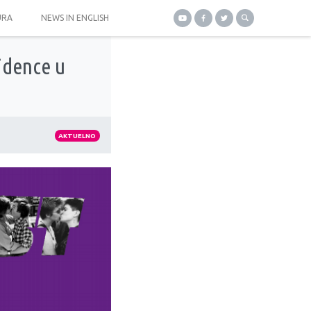
URA
NEWS IN ENGLISH
sidence u
AKTUELNO