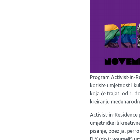
Program Activist-in-Res
koriste umjetnost i k
koja će trajati od 1.
kreiranju međunarodne 
Activist-in-Residence 
umjetničke ili kreativn
pisanje, poezija, perfo
DIY (do it yourself) u