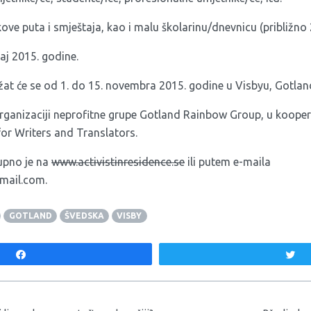
ove puta i smještaja, kao i malu školarinu/dnevnicu (približno
maj 2015. godine.
ržat će se od 1. do 15. novembra 2015. godine u Visbyu, Gotlan
rganizaciji neprofitne grupe Gotland Rainbow Group, u kooperac
 for Writers and Translators.
upno je na
www.activistinresidence.se
ili putem e-maila
gmail.com
.
GOTLAND
ŠVEDSKA
VISBY
Share
T
aka