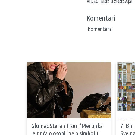
VIDEO: Biste li zlostavljali
Komentari
komentara
Glumac Stefan Fišer: ‘Merlinka
7. Bh.
je priča o osobi, ne o simbolu’
Sve na