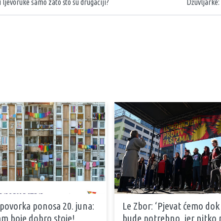
 i ljevoruke samo zato što su drugačiji?
Džuvljarke:
 povorka ponosa 20. juna:
Le Zbor: ‘Pjevat ćemo dok
m boje dobro stoje!
bude potrebno, jer nitko n