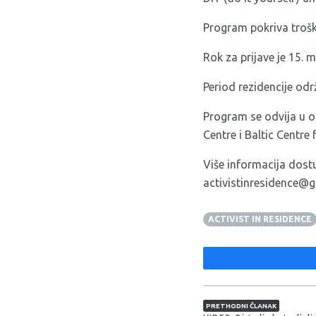
Program pokriva trošk
Rok za prijave je 15. 
Period rezidencije od
Program se odvija u o
Centre i Baltic Centre
Više informacija dost
activistinresidence@
ACTIVIST IN RESIDENCE
Navigacija član
PRETHODNI ČLANAK