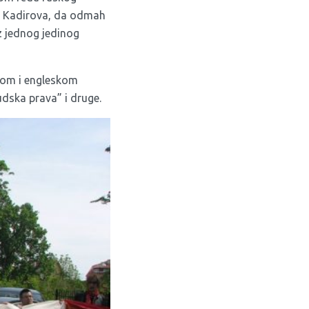
na Kadirova, da odmah
z jednog jedinog
skom i engleskom
udska prava” i druge.