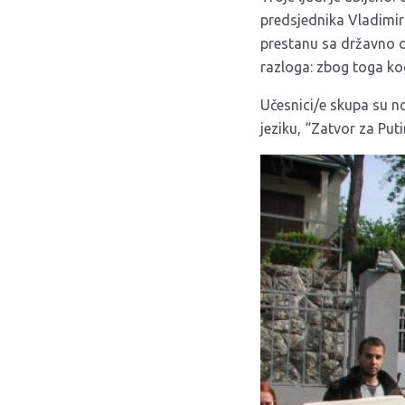
predsjednika Vladimir
prestanu sa državno o
razloga: zbog toga ko
Učesnici/e skupa su n
jeziku, “Zatvor za Put