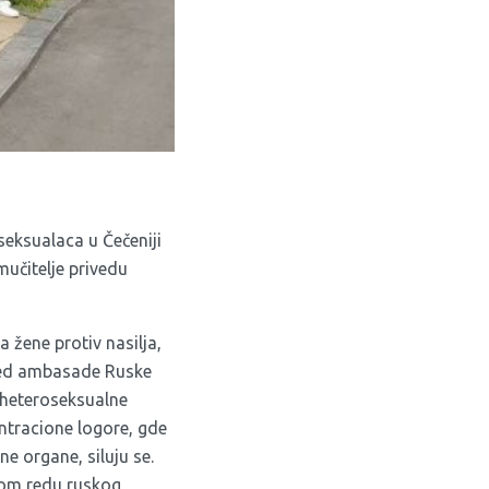
seksualaca u Čečeniji
mučitelje privedu
 žene protiv nasilja,
spred ambasade Ruske
eheteroseksualne
centracione logore, gde
e organe, siluju se.
rvom redu ruskog