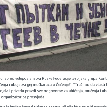
bu ispred veleposlanstva Ruske Federacije lezbijska grupa Kon
enja i ubojstva gej muškaraca u Čečeniji!”. “Tražimo da vlasti
djela i privedu pravdi sve odgovorne za uhićenja, mučenja i u
su organizatorice prosvjeda.