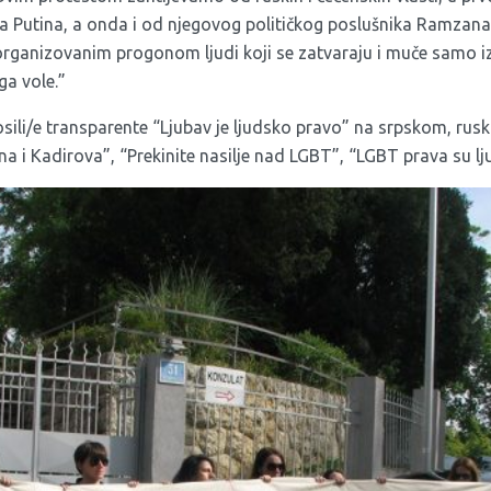
a Putina, a onda i od njegovog političkog poslušnika Ramza
rganizovanim progonom ljudi koji se zatvaraju i muče samo i
ga vole.”
osili/e transparente “Ljubav je ljudsko pravo” na srpskom, ru
ina i Kadirova”, “Prekinite nasilje nad LGBT”, “LGBT prava su lj