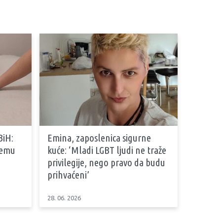
BiH:
Emina, zaposlenica sigurne
stemu
kuće: ‘Mladi LGBT ljudi ne traže
privilegije, nego pravo da budu
prihvaćeni’
28. 06. 2026