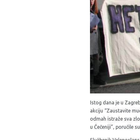
Istog dana je u Zagre
akciju “Zaustavite muč
odmah istraže sva zlo
u Čečeniji”, poručile 