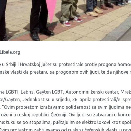
Libela.org
 u Srbiji i Hrvatskoj jučer su protestirale protiv progona homo
enske vlasti da prestanu sa progonom ovih ljudi, te da njihove 
na LGBTI, Labris, Gayten LGBT, Autonomni ženski centar, Mreža
ke/Gayten, Jednakost su u srijedu, 26. aprila protestirali/e i
u. “Ovim protestom izražavamo solidarnost sa svim ljudima n
roženi u ruskoj republici Čečeniji. Ovi ljudi su zatvarani u kon
e: tuku se po stopalima, puštaju im se elektrošokovi kroz spoln
. Ovim protestom zahtijevamo od ruskih i čečenskih vlasti, u p