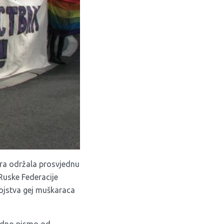
tra održala prosvjednu
 Ruske Federacije
bojstva gej muškaraca