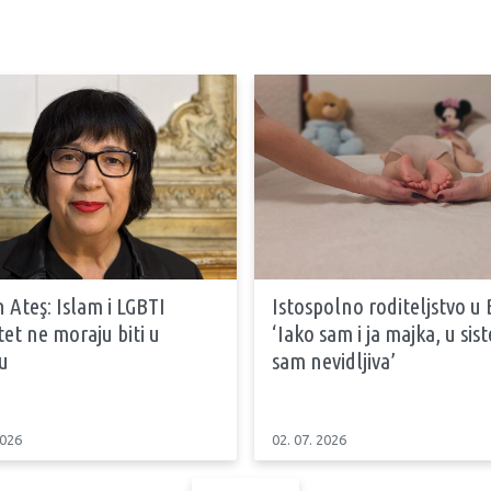
 Ateş: Islam i LGBTI
Istospolno roditeljstvo u 
tet ne moraju biti u
‘Iako sam i ja majka, u si
u
sam nevidljiva’
2026
02. 07. 2026