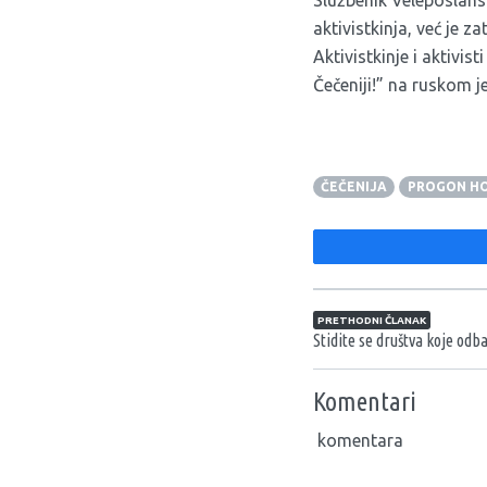
Službenik Veleposlanst
aktivistkinja, već je 
Aktivistkinje i aktivi
Čečeniji!” na ruskom j
ČEČENIJA
PROGON H
Navigacija član
PRETHODNI ČLANAK
Stidite se društva koje odba
Komentari
komentara