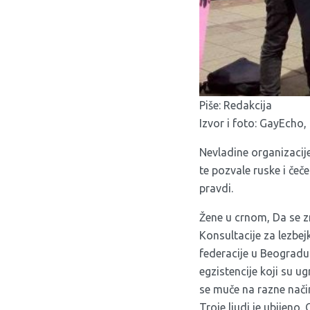
Piše: Redakcija
Izvor i foto:
GayEcho
,
Nevladine organizacije
te pozvale ruske i čeč
pravdi.
Žene u crnom, Da se z
Konsultacije za lezbej
federacije u Beograd
egzistencije koji su ug
se muče na razne način
Troje ljudi je ubijeno