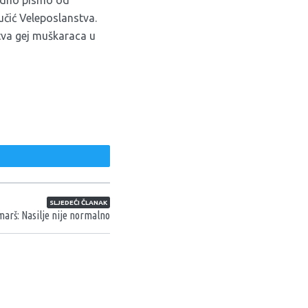
vjedno pismo od
učić Veleposlanstva.
stva gej muškaraca u
weet
SLJEDEĆI ČLANAK
marš: Nasilje nije normalno