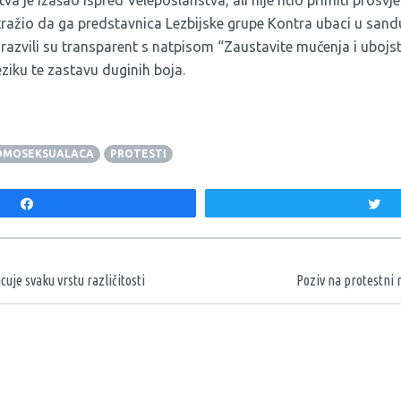
va je izašao ispred Veleposlanstva, ali nije htio primiti pros
zatražio da ga predstavnica Lezbijske grupe Kontra ubaci u sand
sti razvili su transparent s natpisom “Zaustavite mučenja i uboj
eziku te zastavu duginih boja.
OMOSEKSUALACA
PROTESTI
Share
T
aka
cuje svaku vrstu različitosti
Poziv na protestni 