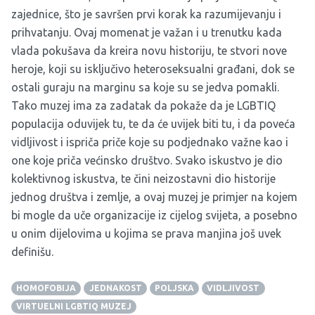
zajednice, što je savršen prvi korak ka razumijevanju i
prihvatanju. Ovaj momenat je važan i u trenutku kada
vlada pokušava da kreira novu historiju, te stvori nove
heroje, koji su isključivo heteroseksualni građani, dok se
ostali guraju na marginu sa koje su se jedva pomakli.
Tako muzej ima za zadatak da pokaže da je LGBTIQ
populacija oduvijek tu, te da će uvijek biti tu, i da poveća
vidljivost i ispriča priče koje su podjednako važne kao i
one koje priča većinsko društvo. Svako iskustvo je dio
kolektivnog iskustva, te čini neizostavni dio historije
jednog društva i zemlje, a ovaj muzej je primjer na kojem
bi mogle da uče organizacije iz cijelog svijeta, a posebno
u onim dijelovima u kojima se prava manjina još uvek
definišu.
HOMOFOBIJA
JEDNAKOST
POLJSKA
VIDLJIVOST
VIRTUELNI LGBTIQ MUZEJ