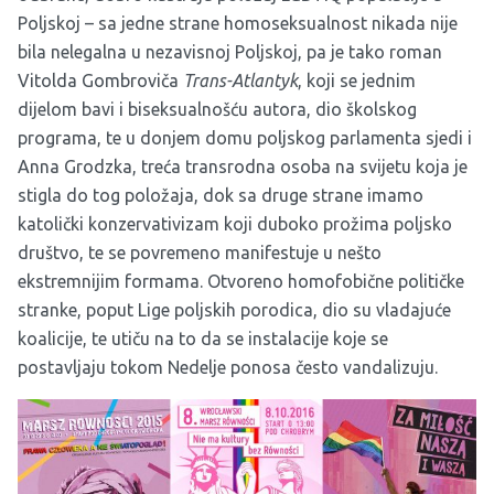
Poljskoj – sa jedne strane homoseksualnost nikada nije
bila nelegalna u nezavisnoj Poljskoj, pa je tako roman
Vitolda Gombroviča
Trans-Atlantyk
, koji se jednim
dijelom bavi i biseksualnošću autora, dio školskog
programa, te u donjem domu poljskog parlamenta sjedi i
Anna Grodzka, treća transrodna osoba na svijetu koja je
stigla do tog položaja, dok sa druge strane imamo
katolički konzervativizam koji duboko prožima poljsko
društvo, te se povremeno manifestuje u nešto
ekstremnijim formama. Otvoreno homofobične političke
stranke, poput Lige poljskih porodica, dio su vladajuće
koalicije, te utiču na to da se instalacije koje se
postavljaju tokom Nedelje ponosa često vandalizuju.