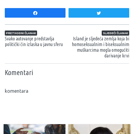
Share
Tweet
Navigacija članaka
PRETHODNI ČLANAK
SLJEDEĆI ČLANAK
Svako autovanje predstavlja
Island je sljedeća zemlja koja bi
politički čin izlaska u javnu sferu
homoseksualnim i biseksualnim
muškarcima mogla omogućiti
darivanje krvi
Komentari
komentara