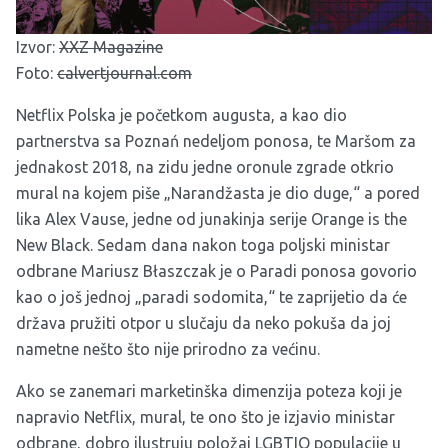
Izvor:
XXZ Magazine
Foto:
calvertjournal.com
Netflix Polska je početkom augusta, a kao dio
partnerstva sa Poznań nedeljom ponosa, te Maršom za
jednakost 2018, na zidu jedne oronule zgrade otkrio
mural na kojem piše „Narandžasta je dio duge,“ a pored
lika Alex Vause, jedne od junakinja serije Orange is the
New Black. Sedam dana nakon toga poljski ministar
odbrane Mariusz Błaszczak je o Paradi ponosa govorio
kao o još jednoj „paradi sodomita,“ te zaprijetio da će
država pružiti otpor u slučaju da neko pokuša da joj
nametne nešto što nije prirodno za većinu.
Ako se zanemari marketinška dimenzija poteza koji je
napravio Netflix, mural, te ono što je izjavio ministar
odbrane, dobro ilustruju položaj LGBTIQ populacije u