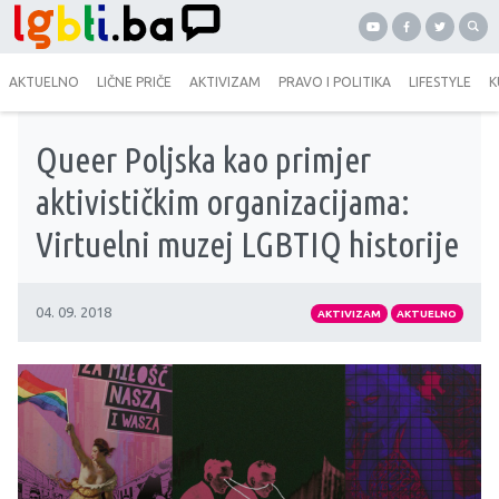
AKTUELNO
LIČNE PRIČE
AKTIVIZAM
PRAVO I POLITIKA
LIFESTYLE
K
Queer Poljska kao primjer
aktivističkim organizacijama:
Virtuelni muzej LGBTIQ historije
04. 09. 2018
AKTIVIZAM
AKTUELNO