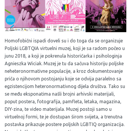
Homofobični ispadi doveli su i do toga da se organizuje
Poljski LGBTQIA virtuelni muzej
, koji je sa radom počeo u
junu 2018, a koji je pokrenula historičarka i psihologinja
Agnieszka Wiciak. Muzej je tu da sačuva historiju poljske
neheteronormativne populacije, a kroz dokumentovanje
priča o njihovom postojanju koje se odvija paralelno sa
egzistencijom heteronormativnog dijela društva. Tako su
se među eksponatima našli brojni arhivski materijali,
poput postera, fotografija, pamfleta, letaka, magazina,
DIY-zina, te video materijala. Muzej postoji samo u
virtuelnoj formi, te je dostupan širom svijeta, a trenutna
postavka prikazuje postere poljskih LGBTIQ organizacija.