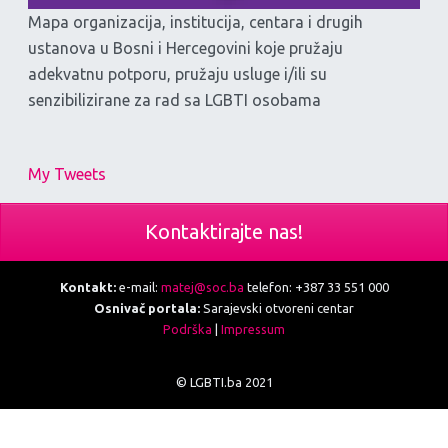
Mapa organizacija, institucija, centara i drugih
ustanova u Bosni i Hercegovini koje pružaju
adekvatnu potporu, pružaju usluge i/ili su
senzibilizirane za rad sa LGBTI osobama
My Tweets
Kontaktirajte nas!
Kontakt:
e-mail:
matej@soc.ba
telefon: +387 33 551 000
Osnivač portala:
Sarajevski otvoreni centar
Podrška
|
Impressum
© LGBTI.ba 2021