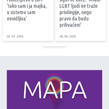
‘Iako sam i ja majka,
LGBT ljudi ne traže
u sistemu sam
privilegije, nego
nevidljiva’
pravo da budu
prihvaćeni’
02. 07. 2026
28. 06. 2026