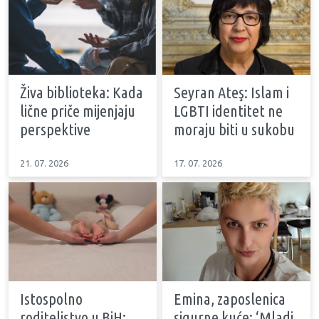
Živa biblioteka: Kada
Seyran Ateş: Islam i
lične priče mijenjaju
LGBTI identitet ne
perspektive
moraju biti u sukobu
21. 07. 2026
17. 07. 2026
Istospolno
Emina, zaposlenica
roditeljstvo u BiH:
sigurne kuće: ‘Mladi