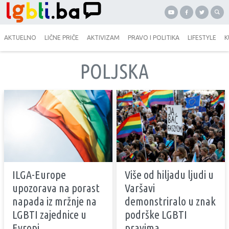
AKTUELNO
LIČNE PRIČE
AKTIVIZAM
PRAVO I POLITIKA
LIFESTYLE
K
POLJSKA
ILGA-Europe
Više od hiljadu ljudi u
upozorava na porast
Varšavi
napada iz mržnje na
demonstriralo u znak
LGBTI zajednice u
podrške LGBTI
Evropi
pravima