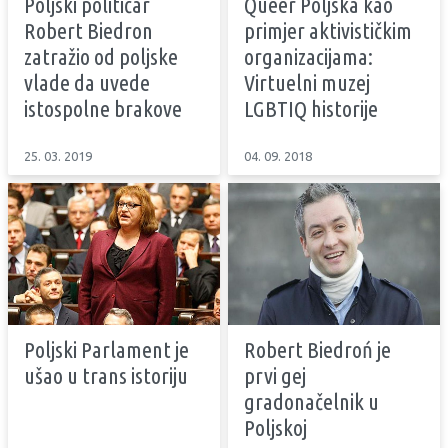
Poljski političar
Queer Poljska kao
Robert Biedron
primjer aktivističkim
zatražio od poljske
organizacijama:
vlade da uvede
Virtuelni muzej
istospolne brakove
LGBTIQ historije
25. 03. 2019
04. 09. 2018
Poljski Parlament je
Robert Biedroń je
ušao u trans istoriju
prvi gej
gradonačelnik u
Poljskoj