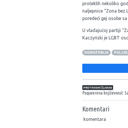
proteklih nekoliko go
naljepnice “Zona bez
poredeći gej osobe sa
U vladajućoj partiji “
Kaczyński je LGBT oso
HOMOFOBIJA
POLJSK
Navigacija član
PRETHODNI ČLANAK
Poqueerena književnost: Sa
Komentari
komentara