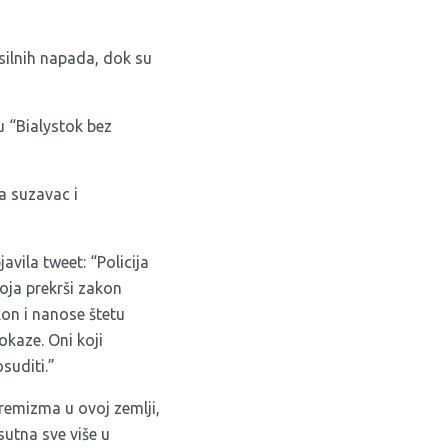
ilnih napada, dok su
u “Bialystok bez
la suzavac i
avila tweet: “Policija
koja prekrši zakon
kon i nanose štetu
dokaze. Oni koji
suditi.”
remizma u ovoj zemlji,
sutna sve više u