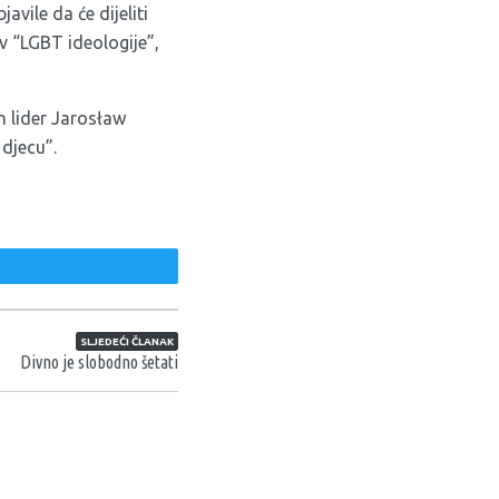
bjavile da će
dijeliti
iv “LGBT ideologije”,
n lider Jarosław
djecu”.
weet
SLJEDEĆI ČLANAK
Divno je slobodno šetati