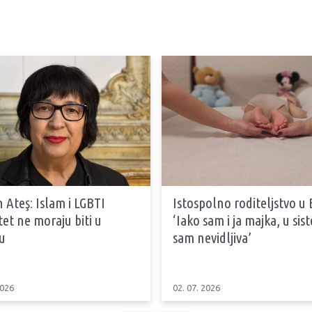
 Ateş: Islam i LGBTI
Istospolno roditeljstvo u 
tet ne moraju biti u
‘Iako sam i ja majka, u si
u
sam nevidljiva’
2026
02. 07. 2026