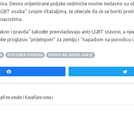
dina. Desno orijentirane poljske sedmične novine nedavno su o
 LGBT osoba”
svojim čitataljima, te obećale da će se boriti prot
 nacistima.
Zakon i pravda” također preovladavaju anti-LGBT stavovi, a nje
be proglasio “prijetnjom” za zemlju i “napadom na porodicu i 
A
POVORKA PONOSA
PRAVO NA OKUPLJANJE
Share
T
aka
pfine unuke i Kavafijevi unuci