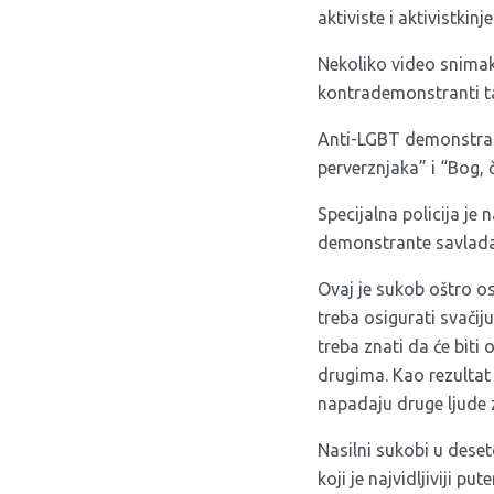
aktiviste i aktivistki
Nekoliko video snima
kontrademonstranti tak
Anti-LGBT demonstranti
perverznjaka” i “Bog, 
Specijalna policija je n
demonstrante savladal
Ovaj je sukob oštro osu
treba osigurati svačij
treba znati da će biti
drugima. Kao rezultat b
napadaju druge ljude zb
Nasilni sukobi u dese
koji je najvidljiviji p