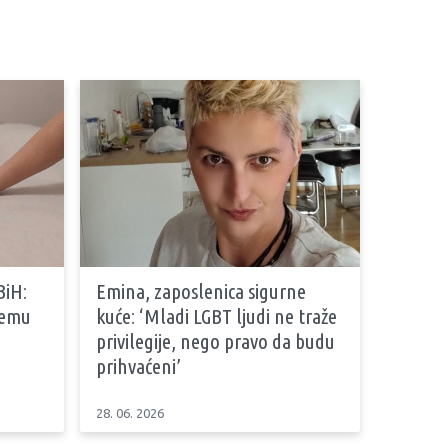
BiH:
Emina, zaposlenica sigurne
stemu
kuće: ‘Mladi LGBT ljudi ne traže
privilegije, nego pravo da budu
prihvaćeni’
28. 06. 2026