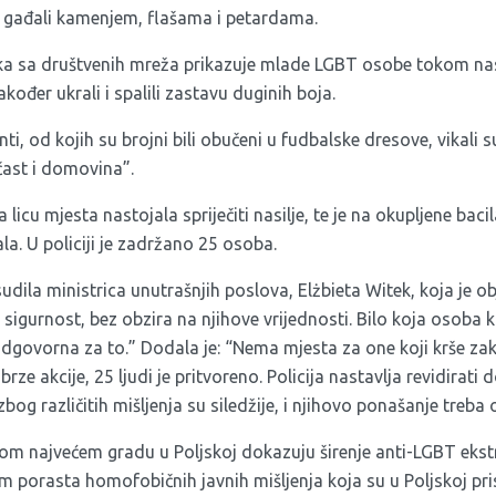
nje gađali kamenjem, flašama i petardama.
ka sa društvenih mreža prikazuje mlade LGBT osobe tokom nas
ođer ukrali i spalili zastavu duginih boja.
, od kojih su brojni bili obučeni u fudbalske dresove, vikali s
čast i domovina”.
a licu mjesta nastojala spriječiti nasilje, te je na okupljene baci
a. U policiji je zadržano 25 osoba.
dila ministrica unutrašnjih poslova, Elżbieta Witek, koja je obj
u sigurnost, bez obzira na njihove vrijednosti. Bilo koja osoba 
 odgovorna za to.” Dodala je: “Nema mjesta za one koji krše za
rze akcije, 25 ljudi je pritvoreno. Policija nastavlja revidirati 
og različitih mišljenja su siledžije, i njihovo ponašanje treba o
tom najvećem gradu u Poljskoj dokazuju širenje anti-LGBT ekst
utem porasta homofobičnih javnih mišljenja koja su u Poljskoj pri