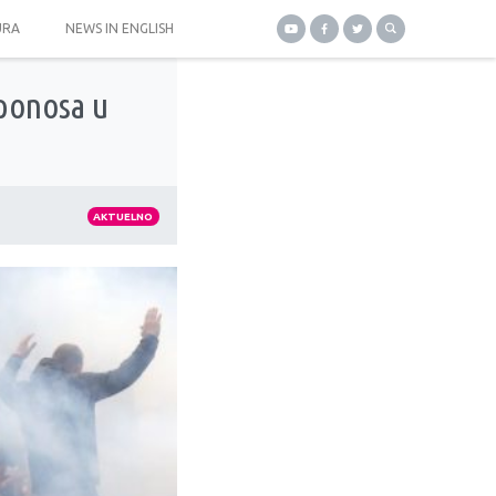
URA
NEWS IN ENGLISH
 ponosa u
AKTUELNO