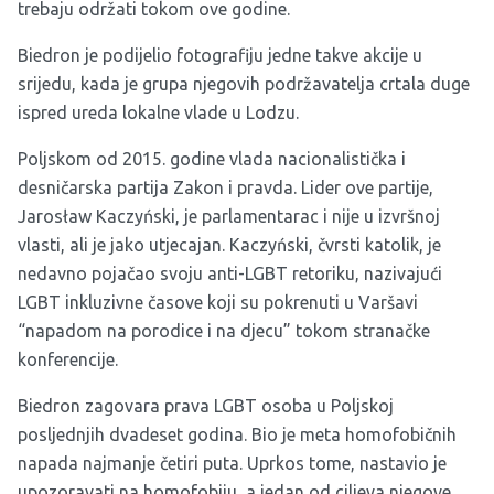
trebaju održati tokom ove godine.
Biedron je podijelio fotografiju jedne takve akcije u
srijedu, kada je grupa njegovih podržavatelja crtala duge
ispred ureda lokalne vlade u Lodzu.
Poljskom od 2015. godine vlada nacionalistička i
desničarska partija Zakon i pravda. Lider ove partije,
Jarosław Kaczyński, je parlamentarac i nije u izvršnoj
vlasti, ali je jako utjecajan. Kaczyński, čvrsti katolik, je
nedavno pojačao svoju anti-LGBT retoriku, nazivajući
LGBT inkluzivne časove koji su pokrenuti u Varšavi
“napadom na porodice i na djecu” tokom stranačke
konferencije.
Biedron zagovara prava LGBT osoba u Poljskoj
posljednjih dvadeset godina. Bio je meta homofobičnih
napada najmanje četiri puta. Uprkos tome, nastavio je
upozoravati na homofobiju, a jedan od ciljeva njegove