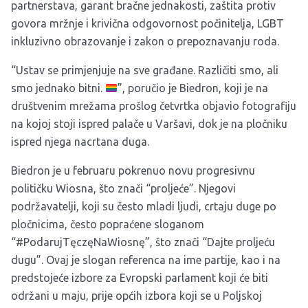
partnerstava, garant bračne jednakosti, zaštita protiv
govora mržnje i krivična odgovornost počinitelja, LGBT
inkluzivno obrazovanje i zakon o prepoznavanju roda.
“Ustav se primjenjuje na sve građane. Različiti smo, ali
smo jednako bitni.
”, poručio je Biedron, koji je na
društvenim mrežama prošlog četvrtka objavio fotografiju
na kojoj stoji ispred palače u Varšavi, dok je na pločniku
ispred njega nacrtana duga.
Biedron je u februaru pokrenuo novu progresivnu
političku Wiosna, što znači “proljeće”. Njegovi
podržavatelji, koji su često mladi ljudi, crtaju duge po
pločnicima, često popraćene sloganom
“#PodarujTęczęNaWiosnę”, što znači “Dajte proljeću
dugu”. Ovaj je slogan referenca na ime partije, kao i na
predstojeće izbore za Evropski parlament koji će biti
održani u maju, prije općih izbora koji se u Poljskoj