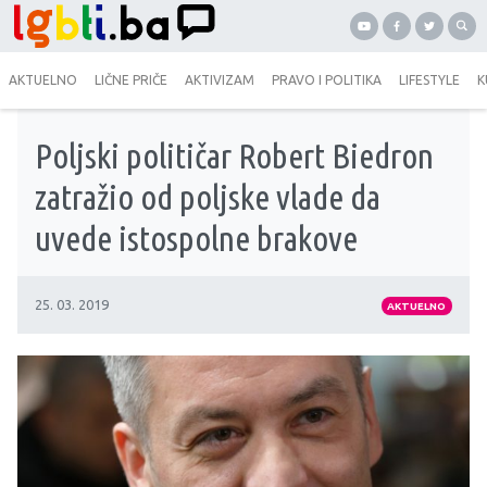
AKTUELNO
LIČNE PRIČE
AKTIVIZAM
PRAVO I POLITIKA
LIFESTYLE
K
Poljski političar Robert Biedron
zatražio od poljske vlade da
uvede istospolne brakove
25. 03. 2019
AKTUELNO