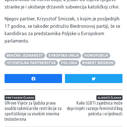
stranke je i ukidanje državnih subvencija katoličkoj crkvi.
Njegov partner, Krzysztof Śmiszek, s kojim je posljednjih
17 godina, se također pridružio Biedronovoj partiji, te se
kandidirao za predstavnika Poljske u Evropskom
parlamentu.
BRAČNA JEDNAKOST
EVROPSKA UNIJA
HOMOFOBIJA
ISTOSPOLNA PARTNERSTVA
POLJSKA
ROBERT BIEDROŃ
Share
Tweet
Navigacija članaka
PRETHODNI ČLANAK
SLJEDEĆI ČLANAK
UN-ovo Vijeće za ljudska prava
Kako LGBTI zajednica može
osudilo takmičarske restrikcije za
doprinijeti razvoju feminističkog
sportistkinje sa visokim nivoima
pokreta i vrijednosti
testosterona