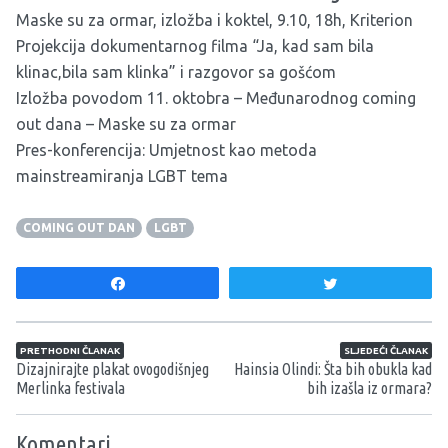
Maske su za ormar, izložba i koktel, 9.10, 18h, Kriterion
Projekcija dokumentarnog filma “Ja, kad sam bila
klinac,bila sam klinka” i razgovor sa gošćom
Izložba povodom 11. oktobra – Međunarodnog coming
out dana – Maske su za ormar
Pres-konferencija: Umjetnost kao metoda
mainstreamiranja LGBT tema
COMING OUT DAN
LGBT
Share
Tweet
Navigacija članaka
PRETHODNI ČLANAK
SLJEDEĆI ČLANAK
Dizajnirajte plakat ovogodišnjeg
Hainsia Olindi: Šta bih obukla kad
Merlinka festivala
bih izašla iz ormara?
Komentari