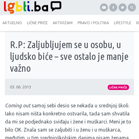
AKTUELNO
LIČNE PRIČE
AKTIVIZAM
PRAVO I POLITIKA
LIFESTYLE
K
R.P: Zaljubljujem se u osobu, u
ljudsko biće – sve ostalo je manje
važno
03. 06. 2013
LIČNE PRIČE
Coming out
samoj sebi desio se nekada u srednjoj školi.
Iako nisam ništa konkretno ostvarila, tada sam shvatila
da mi se podjednako sviđaju i žene i muškarci. Meni je to
bilo OK. Znala sam se zaljubiti i u ženu i u muškarca,
međutim, u tim srednjoškolskim danima nisam ženama