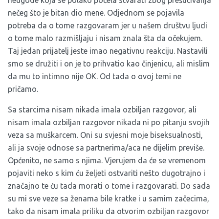
neugode koja se polako počela stvarati zbog prešućivanja
nečeg što je bitan dio mene. Odjednom se pojavila
potreba da o tome razgovaram jer u našem društvu ljudi
o tome malo razmišljaju i nisam znala šta da očekujem.
Taj jedan prijatelj jeste imao negativnu reakciju. Nastavili
smo se družiti i on je to prihvatio kao činjenicu, ali mislim
da mu to intimno nije OK. Od tada o ovoj temi ne
pričamo.
Sa starcima nisam nikada imala ozbiljan razgovor, ali
nisam imala ozbiljan razgovor nikada ni po pitanju svojih
veza sa muškarcem. Oni su svjesni moje biseksualnosti,
ali ja svoje odnose sa partnerima/aca ne dijelim previše.
Općenito, ne samo s njima. Vjerujem da će se vremenom
pojaviti neko s kim ću željeti ostvariti nešto dugotrajno i
značajno te ću tada morati o tome i razgovarati. Do sada
su mi sve veze sa ženama bile kratke i u samim začecima,
tako da nisam imala priliku da otvorim ozbiljan razgovor