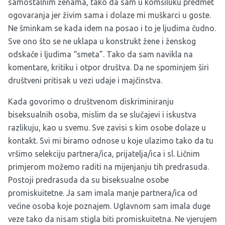
samostalnim ženama, tako da sam u komšiluku predmet
ogovaranja jer živim sama i dolaze mi muškarci u goste.
Ne šminkam se kada idem na posao i to je ljudima čudno.
Sve ono što se ne uklapa u konstrukt žene i ženskog
odskače i ljudima “smeta”. Tako da sam navikla na
komentare, kritiku i otpor društva. Da ne spominjem širi
društveni pritisak u vezi udaje i majčinstva.
Kada govorimo o društvenom diskriminiranju
biseksualnih osoba, mislim da se slučajevi i iskustva
razlikuju, kao u svemu. Sve zavisi s kim osobe dolaze u
kontakt. Svi mi biramo odnose u koje ulazimo tako da tu
vršimo selekciju partnera/ica, prijatelja/ica i sl. Ličnim
primjerom možemo raditi na mijenjanju tih predrasuda.
Postoji predrasuda da su biseksualne osobe
promiskuitetne. Ja sam imala manje partnera/ica od
većine osoba koje poznajem. Uglavnom sam imala duge
veze tako da nisam stigla biti promiskuitetna. Ne vjerujem