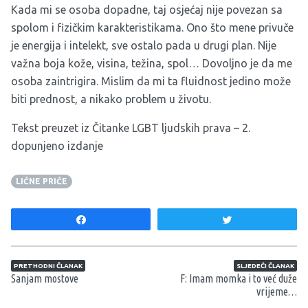
Kada mi se osoba dopadne, taj osjećaj nije povezan sa
spolom i fizičkim karakteristikama. Ono što mene privuče
je energija i intelekt, sve ostalo pada u drugi plan. Nije
važna boja kože, visina, težina, spol… Dovoljno je da me
osoba zaintrigira. Mislim da mi ta fluidnost jedino može
biti prednost, a nikako problem u životu.
Tekst preuzet iz Čitanke LGBT ljudskih prava – 2.
dopunjeno izdanje
LIČNE PRIČE
Share
Tweet
Navigacija članaka
PRETHODNI ČLANAK
SLJEDEĆI ČLANAK
Sanjam mostove
F: Imam momka i to već duže
vrijeme…