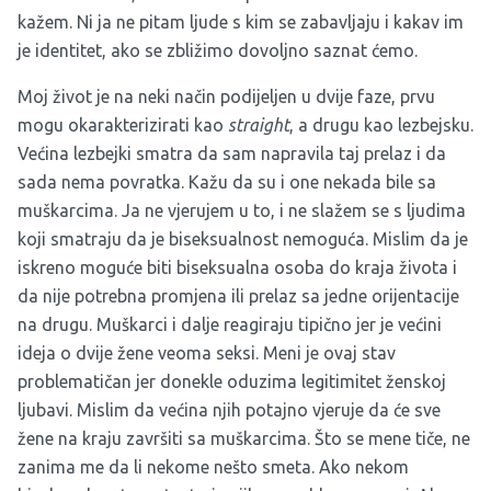
kažem. Ni ja ne pitam ljude s kim se zabavljaju i kakav im
je identitet, ako se zbližimo dovoljno saznat ćemo.
Moj život je na neki način podijeljen u dvije faze, prvu
mogu okarakterizirati kao
straight
, a drugu kao lezbejsku.
Većina lezbejki smatra da sam napravila taj prelaz i da
sada nema povratka. Kažu da su i one nekada bile sa
muškarcima. Ja ne vjerujem u to, i ne slažem se s ljudima
koji smatraju da je biseksualnost nemoguća. Mislim da je
iskreno moguće biti biseksualna osoba do kraja života i
da nije potrebna promjena ili prelaz sa jedne orijentacije
na drugu. Muškarci i dalje reagiraju tipično jer je većini
ideja o dvije žene veoma seksi. Meni je ovaj stav
problematičan jer donekle oduzima legitimitet ženskoj
ljubavi. Mislim da većina njih potajno vjeruje da će sve
žene na kraju završiti sa muškarcima. Što se mene tiče, ne
zanima me da li nekome nešto smeta. Ako nekom