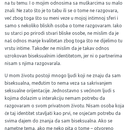
na tu temu. I o mojim odnosima sa muškarcima su malo
znali. Ne zato što je to tabu ili se o tome ne razgovara,
već zbog toga što su meni veze u mojoj intimnoj sferi i
samo s nekoliko bliskih osoba o tome razgovaram. Iako
su starci po prirodi stvari bliske osobe, ne mislim da je
naš odnos manje kvalitetan zbog toga što ne dijelimo tu
vrstu intime. Također ne mislim da je takav odnos
uzrokovan biseksualnim identitetom, jer ni o partnerima
nisam s njima razgovarala.
U mom životu postoji mnogo ljudi koji ne znaju da sam
biseksualna, međutim to nema veza sa sakrivanjem
seksualne orijentacije. Jednostavno s većinom ljudi s
kojima dolazim u interakciju nemam potrebu da
razgovaram o svom privatnom životu. Nisam osoba koja
će taj identitet stavljati kao prvi, ne osjećam potrebu da
svima dajem do znanja da sam biseksualna. Ako se
nametne tema, ako me neko pita o tome – otvoreno