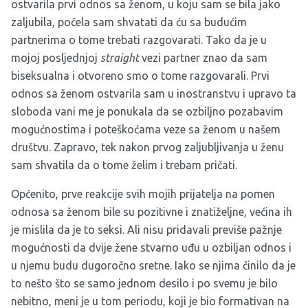
ostvarila prvi odnos sa ženom, u koju sam se bila jako
zaljubila, počela sam shvatati da ću sa budućim
partnerima o tome trebati razgovarati. Tako da je u
mojoj posljednjoj
straight
vezi partner znao da sam
biseksualna i otvoreno smo o tome razgovarali. Prvi
odnos sa ženom ostvarila sam u inostranstvu i upravo ta
sloboda vani me je ponukala da se ozbiljno pozabavim
mogućnostima i poteškoćama veze sa ženom u našem
društvu. Zapravo, tek nakon prvog zaljubljivanja u ženu
sam shvatila da o tome želim i trebam pričati.
Općenito, prve reakcije svih mojih prijatelja na pomen
odnosa sa ženom bile su pozitivne i znatiželjne, većina ih
je mislila da je to seksi. Ali nisu pridavali previše pažnje
mogućnosti da dvije žene stvarno uđu u ozbiljan odnos i
u njemu budu dugoročno sretne. Iako se njima činilo da je
to nešto što se samo jednom desilo i po svemu je bilo
nebitno, meni je u tom periodu, koji je bio formativan na