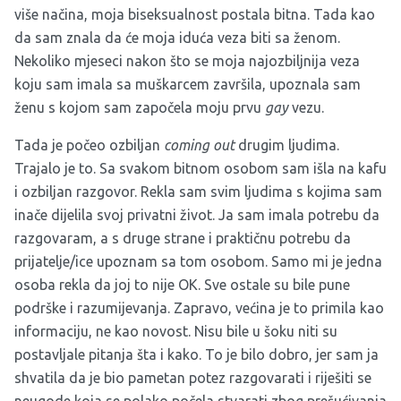
više načina, moja biseksualnost postala bitna. Tada kao
da sam znala da će moja iduća veza biti sa ženom.
Nekoliko mjeseci nakon što se moja najozbiljnija veza
koju sam imala sa muškarcem završila, upoznala sam
ženu s kojom sam započela moju prvu
gay
vezu.
Tada je počeo ozbiljan
coming out
drugim ljudima.
Trajalo je to. Sa svakom bitnom osobom sam išla na kafu
i ozbiljan razgovor. Rekla sam svim ljudima s kojima sam
inače dijelila svoj privatni život. Ja sam imala potrebu da
razgovaram, a s druge strane i praktičnu potrebu da
prijatelje/ice upoznam sa tom osobom. Samo mi je jedna
osoba rekla da joj to nije OK. Sve ostale su bile pune
podrške i razumijevanja. Zapravo, većina je to primila kao
informaciju, ne kao novost. Nisu bile u šoku niti su
postavljale pitanja šta i kako. To je bilo dobro, jer sam ja
shvatila da je bio pametan potez razgovarati i riješiti se