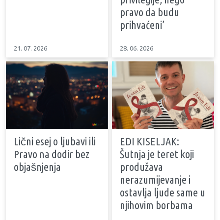
pravo da budu
prihvaćeni’
21. 07. 2026
28. 06. 2026
Lični esej o ljubavi ili
EDI KISELJAK:
Pravo na dodir bez
Šutnja je teret koji
objašnjenja
produžava
nerazumijevanje i
ostavlja ljude same u
njihovim borbama