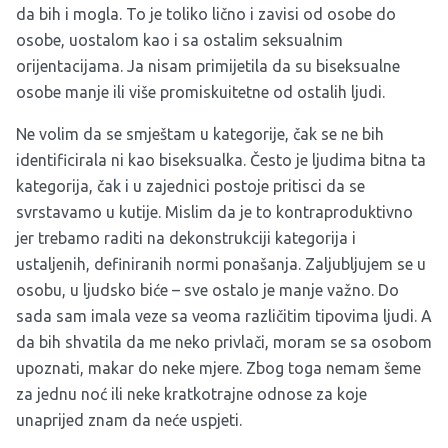
da bih i mogla. To je toliko lično i zavisi od osobe do
osobe, uostalom kao i sa ostalim seksualnim
orijentacijama. Ja nisam primijetila da su biseksualne
osobe manje ili više promiskuitetne od ostalih ljudi.
Ne volim da se smještam u kategorije, čak se ne bih
identificirala ni kao biseksualka. Često je ljudima bitna ta
kategorija, čak i u zajednici postoje pritisci da se
svrstavamo u kutije. Mislim da je to kontraproduktivno
jer trebamo raditi na dekonstrukciji kategorija i
ustaljenih, definiranih normi ponašanja. Zaljubljujem se u
osobu, u ljudsko biće – sve ostalo je manje važno. Do
sada sam imala veze sa veoma različitim tipovima ljudi. A
da bih shvatila da me neko privlači, moram se sa osobom
upoznati, makar do neke mjere. Zbog toga nemam šeme
za jednu noć ili neke kratkotrajne odnose za koje
unaprijed znam da neće uspjeti.