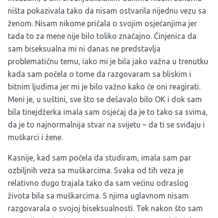
ništa pokazivala tako da nisam ostvarila nijednu vezu sa
ženom. Nisam nikome pričala o svojim osjećanjima jer
tada to za mene nije bilo toliko značajno. Činjenica da
sam biseksualna mi ni danas ne predstavlja
problematičnu temu, iako mi je bila jako važna u trenutku
kada sam počela o tome da razgovaram sa bliskim i
bitnim ljudima jer mi je bilo važno kako će oni reagirati.
Meni je, u suštini, sve što se dešavalo bilo OK i dok sam
bila tinejdžerka imala sam osjećaj da je to tako sa svima,
da je to najnormalnija stvar na svijetu – da ti se sviđaju i
muškarci i žene.
Kasnije, kad sam počela da studiram, imala sam par
ozbiljnih veza sa muškarcima. Svaka od tih veza je
relativno dugo trajala tako da sam većinu odraslog
života bila sa muškarcima. S njima uglavnom nisam
razgovarala o svojoj biseksualnosti. Tek nakon što sam