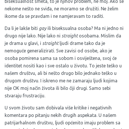
biseksualnost smeta, to je njihov problem, ne moj. Ako se
nekome nešto ne sviđa, ne moramo se družiti. Ne želim
ikome da se pravdam i ne namjeravam to raditi.
Da li je lakše biti
gay
ili biseksualna osoba? Ma ni jedno ni
drugo nije lako. Nije lako ni
straight
osobama. Mislim da
je drama u glavi, i
straight
ljudi drame tako da je
nemoguće generalizirati. Sve zavisi od osobe, ako je
osoba pomirena sama sa sobom i osviještena, svoj će
identitet nositi kao i sve ostalo u životu. To jeste teško u
našem društvu, ali bi nešto drugo bilo jednako teško u
drugom društvu. I iskreno me ne zamaraju ljudi kojima
nije OK moj način života ili bilo čiji drugi. Samo sebi
stvaraju frustraciju.
U svom životu sam dobivala više kritike i negativnih
komentara po pitanju nekih drugih aspekata. U našem
patrijarhalnom društvu, ljudi općenito imaju problem sa