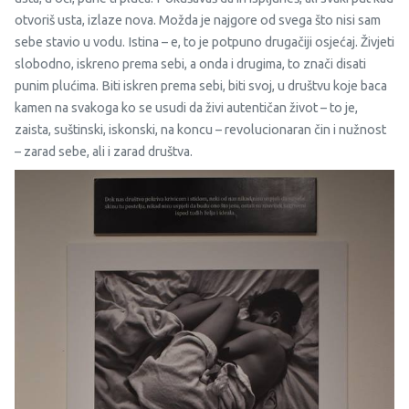
otvoriš usta, izlaze nova. Možda je najgore od svega što nisi sam
sebe stavio u vodu. Istina – e, to je potpuno drugačiji osjećaj. Živjeti
slobodno, iskreno prema sebi, a onda i drugima, to znači disati
punim plućima. Biti iskren prema sebi, biti svoj, u društvu koje baca
kamen na svakoga ko se usudi da živi autentičan život – to je,
zaista, suštinski, iskonski, na koncu – revolucionaran čin i nužnost
– zarad sebe, ali i zarad društva.