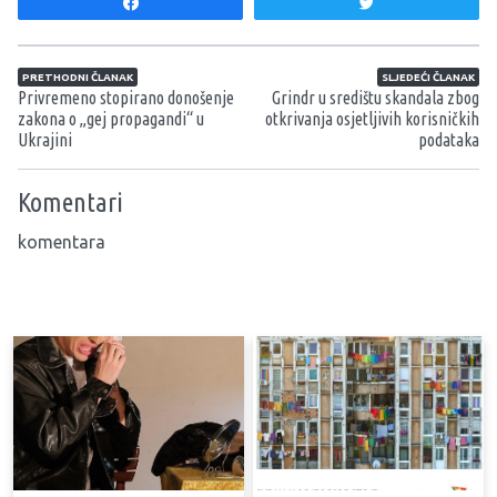
Share
Tweet
Navigacija članaka
PRETHODNI ČLANAK
SLJEDEĆI ČLANAK
Privremeno stopirano donošenje
Grindr u središtu skandala zbog
zakona o „gej propagandi“ u
otkrivanja osjetljivih korisničkih
Ukrajini
podataka
Komentari
komentara