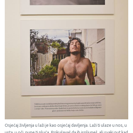
Osjećaj življenja u laži je kao osjećaj davljenja. Laži ti ulaze u nos, u
usta, u oči, pune ti pluća. Pokušavaš da ih ispljuneš, ali svaki put kad