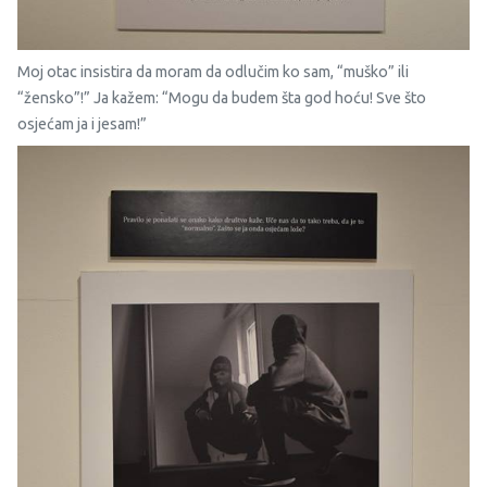
Moj otac insistira da moram da odlučim ko sam, “muško” ili
“žensko”!” Ja kažem: “Mogu da budem šta god hoću! Sve što
osjećam ja i jesam!”