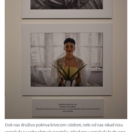
Dok nas društvo pokriva krivicom i stidom, neki od nas nikad nisu