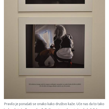
Pravilo je ponašati se onako kako društvo kaže. Uče nas da to tako