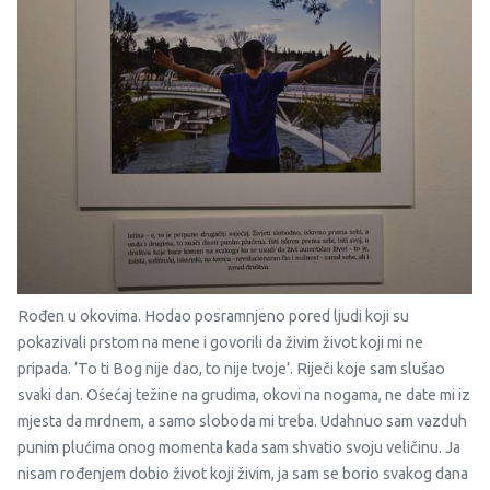
Rođen u okovima. Hodao posramnjeno pored ljudi koji su
pokazivali prstom na mene i govorili da živim život koji mi ne
pripada. ‘To ti Bog nije dao, to nije tvoje’. Riječi koje sam slušao
svaki dan. Ośećaj težine na grudima, okovi na nogama, ne date mi iz
mjesta da mrdnem, a samo sloboda mi treba. Udahnuo sam vazduh
punim plućima onog momenta kada sam shvatio svoju veličinu. Ja
nisam rođenjem dobio život koji živim, ja sam se borio svakog dana