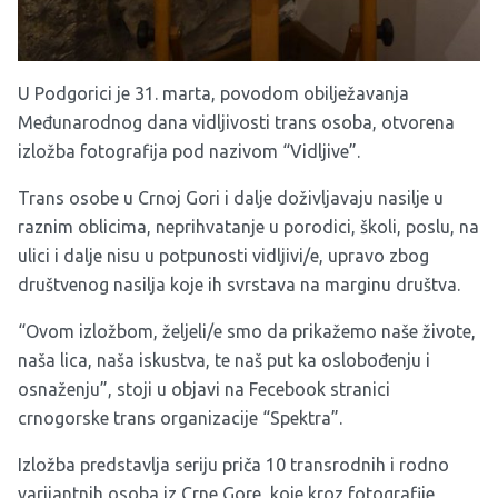
U Podgorici je 31. marta, povodom obilježavanja
Međunarodnog dana vidljivosti trans osoba, otvorena
izložba fotografija pod nazivom “Vidljive”.
Trans osobe u Crnoj Gori i dalje doživljavaju nasilje u
raznim oblicima, neprihvatanje u porodici, školi, poslu, na
ulici i dalje nisu u potpunosti vidljivi/e, upravo zbog
društvenog nasilja koje ih svrstava na marginu društva.
“Ovom izložbom, željeli/e smo da prikažemo naše živote,
naša lica, naša iskustva, te naš put ka oslobođenju i
osnaženju”, stoji u objavi na Fecebook stranici
crnogorske trans organizacije
“Spektra”
.
Izložba predstavlja seriju
priča 10 transrodnih i rodno
varijantnih osoba iz Crne Gore, koje kroz fotografije