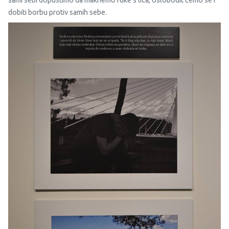
sami sebi dopustimo da maknemo ruke s lica, oslobodit ćemo se i
dobiti borbu protiv samih sebe.