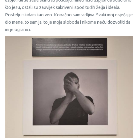
uspjeli da sa sebe skinu tu postelju, nikad nisu uspjeli da budu ono
što jesu, ostali su zauvijek sakriveni ispod tuđih želja i ideala.
Postelju skidam kao veo. Konačno sam vidljiva. Svaki moj osjećaj je
dio mene, to sam ja, to je moja sloboda i nikome neću dozvoliti da
mi je ograniči.