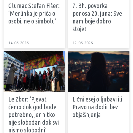
Glumac Stefan Fišer:
7. Bh. povorka
‘Merlinka je priča o
ponosa 20. juna: Sve
osobi, ne o simbolu’
nam boje dobro
stoje!
14. 06. 2026
12. 06. 2026
Le Zbor: ‘Pjevat
Lični esej o ljubavi ili
ćemo dok god bude
Pravo na dodir bez
potrebno, jer nitko
objašnjenja
nije slobodan dok svi
nismo slobodni’