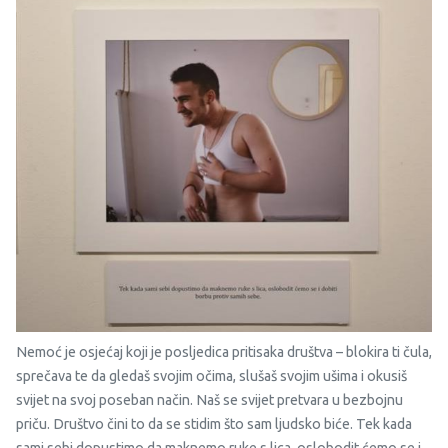
Nemoć je osjećaj koji je posljedica pritisaka društva – blokira ti čula,
sprečava te da gledaš svojim očima, slušaš svojim ušima i okusiš
svijet na svoj poseban način. Naš se svijet pretvara u bezbojnu
priču. Društvo čini to da se stidim što sam ljudsko biće. Tek kada