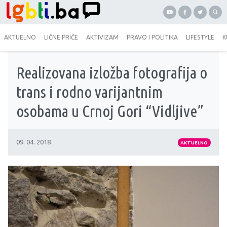
AKTUELNO
LIČNE PRIČE
AKTIVIZAM
PRAVO I POLITIKA
LIFESTYLE
K
Realizovana izložba fotografija o
trans i rodno varijantnim
osobama u Crnoj Gori “Vidljive”
09. 04. 2018
AKTUELNO