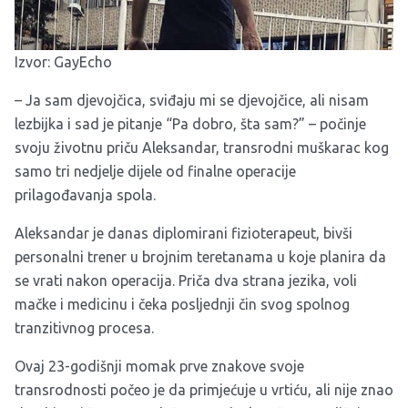
Izvor:
GayEcho
– Ja sam djevojčica, sviđaju mi se djevojčice, ali nisam
lezbijka i sad je pitanje “Pa dobro, šta sam?” – počinje
svoju životnu priču Aleksandar, transrodni muškarac kog
samo tri nedjelje dijele od finalne operacije
prilagođavanja spola.
Aleksandar je danas diplomirani fizioterapeut, bivši
personalni trener u brojnim teretanama u koje planira da
se vrati nakon operacija. Priča dva strana jezika, voli
mačke i medicinu i čeka posljednji čin svog spolnog
tranzitivnog procesa.
Ovaj 23-godišnji momak prve znakove svoje
transrodnosti počeo je da primjećuje u vrtiću, ali nije znao