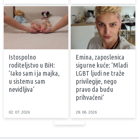
Istospolno
Emina, zaposlenica
roditeljstvo u BiH:
sigurne kuće: ‘Mladi
‘Iako sam i ja majka,
LGBT ljudi ne traže
u sistemu sam
privilegije, nego
nevidljiva’
pravo da budu
prihvaćeni’
02. 07. 2026
28. 06. 2026