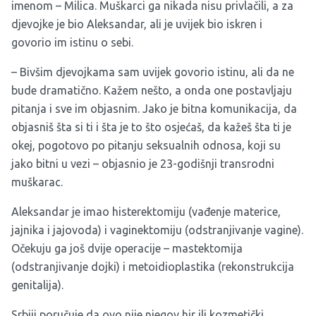
imenom – Milica. Muškarci ga nikada nisu privlačili, a za
djevojke je bio Aleksandar, ali je uvijek bio iskren i
govorio im istinu o sebi.
– Bivšim djevojkama sam uvijek govorio istinu, ali da ne
bude dramatično. Kažem nešto, a onda one postavljaju
pitanja i sve im objasnim. Jako je bitna komunikacija, da
objasniš šta si ti i šta je to što osjećaš, da kažeš šta ti je
okej, pogotovo po pitanju seksualnih odnosa, koji su
jako bitni u vezi – objasnio je 23-godišnji transrodni
muškarac.
Aleksandar je imao histerektomiju (vađenje materice,
jajnika i jajovoda) i vaginektomiju (odstranjivanje vagine).
Očekuju ga još dvije operacije – mastektomija
(odstranjivanje dojki) i metoidioplastika (rekonstrukcija
genitalija).
Srbiji poručuje da ovo nije njegov hir ili kozmetički