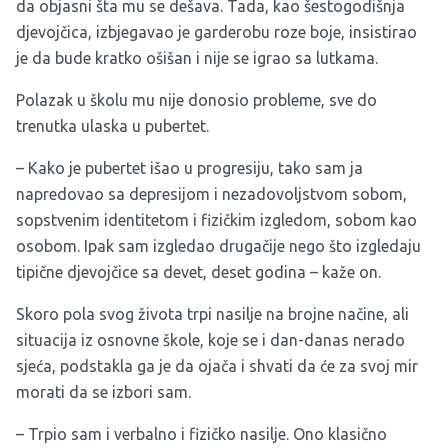
da objasni šta mu se dešava. Tada, kao šestogodišnja
djevojčica, izbjegavao je garderobu roze boje, insistirao
je da bude kratko ošišan i nije se igrao sa lutkama.
Polazak u školu mu nije donosio probleme, sve do
trenutka ulaska u pubertet.
– Kako je pubertet išao u progresiju, tako sam ja
napredovao sa depresijom i nezadovoljstvom sobom,
sopstvenim identitetom i fizičkim izgledom, sobom kao
osobom. Ipak sam izgledao drugačije nego što izgledaju
tipične djevojčice sa devet, deset godina – kaže on.
Skoro pola svog života trpi nasilje na brojne načine, ali
situacija iz osnovne škole, koje se i dan-danas nerado
sjeća, podstakla ga je da ojača i shvati da će za svoj mir
morati da se izbori sam.
– Trpio sam i verbalno i fizičko nasilje. Ono klasično