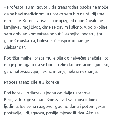
– Profesori su mi govorili da transrodna osoba ne može
da se bavi medicinom, a upravo sam bio na studijama
medicine. Komentarisali su moj izgled i ponižavali me,
ismijavali moj život, čime se bavim i slično. A od okoline
sam dobijao komentare poput “Lezbejko, pederu, šta
glumiš muškarca, bolesniku” – ispričao nam je
Aleksandar.
Podrška majke i brata mu je bila od najvećeg značaja i to
mu je pomagalo da se bori sa zlim komentarima ljudi koji
ga omalovažavaju, neki iz mržnje, neki iz neznanja.
Proces tranzicije u 3 koraka
Prvi korak – odlazak u jednu od dvije ustanove u
Beogradu koje su nadležne za rad sa transrodnim
ljudima. Ide se na razgovor godinu dana i potom ljekari
postavljaju dijagnozu, poslije mjesec ili dva. Ako se