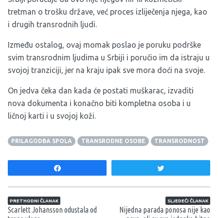
tretman o trošku države, već proces izliječenja njega, kao
i drugih transrodnih ljudi.
Između ostalog, ovaj momak poslao je poruku podrške
svim transrodnim ljudima u Srbiji i poručio im da istraju u
svojoj tranziciji, jer na kraju ipak sve mora doći na svoje.
On jedva čeka dan kada će postati muškarac, izvaditi
nova dokumenta i konačno biti kompletna osoba i u
ličnoj karti i u svojoj koži.
PRILAGODBA SPOLA
TRANSRODNE OSOBE
TRANSRODNOST
Share
Tweet
Navigacija članaka
PRETHODNI ČLANAK
SLJEDEĆI ČLANAK
Scarlett Johansson odustala od
Nijedna parada ponosa nije kao