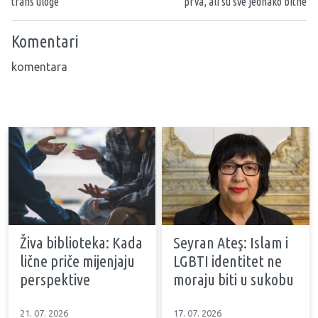
trans uloge
prva, ali su sve jednako bitne
Komentari
komentara
Živa biblioteka: Kada
Seyran Ateş: Islam i
lične priče mijenjaju
LGBTI identitet ne
perspektive
moraju biti u sukobu
21. 07. 2026
17. 07. 2026