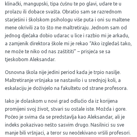
klinački, mangupski, tipa ćušnu te po glavi, udare te u
prolazu ili dobace svašta. Obratio sam se razrednom
starješini i školskom psihologu više puta i oni su maltene
mene okrivili za to što me maltretiraju. Jednom sam od
jednog dječaka dobio udarac u lice i razbio mi je arkadu,
a zamjenik direktora škole mi je rekao “Ako izgledaš tako,
ne može te niko od nas zaštititi” – prisjeća se sa
tjeskobom Aleksandar.
Osnovna škola nije jedini period kada je trpio nasilje.
Maltretiranje vršnjaka se nastavilo i u srednjoj koli, a
eskalaciju je doživjelo na fakultetu od strane profesora.
Iako je dolaskom u novi grad odlučio da iz korijena
promijeni svoj život, stvari su ostale iste. Možda i gore.
Počeo je svima da se predstavlja kao Aleksandar, ali je
indeks pokazivao nešto sasvim drugo. Nasilnici su sve
manje bili vršnjaci, a teror su neočekivano vršili profesori.