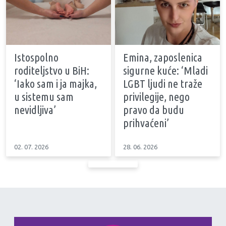
Istospolno
Emina, zaposlenica
roditeljstvo u BiH:
sigurne kuće: ‘Mladi
‘Iako sam i ja majka,
LGBT ljudi ne traže
u sistemu sam
privilegije, nego
nevidljiva’
pravo da budu
prihvaćeni’
02. 07. 2026
28. 06. 2026