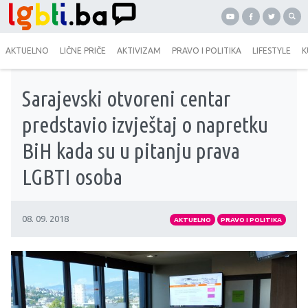
AKTUELNO
LIČNE PRIČE
AKTIVIZAM
PRAVO I POLITIKA
LIFESTYLE
K
Sarajevski otvoreni centar
predstavio izvještaj o napretku
BiH kada su u pitanju prava
LGBTI osoba
08. 09. 2018
AKTUELNO
PRAVO I POLITIKA