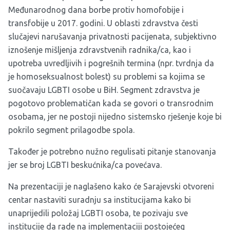
Međunarodnog dana borbe protiv homofobije i
transfobije u 2017. godini
. U oblasti zdravstva česti
slučajevi narušavanja privatnosti pacijenata, subjektivno
iznošenje mišljenja zdravstvenih radnika/ca, kao i
upotreba uvredljivih i pogrešnih termina (npr. tvrdnja da
je homoseksualnost bolest) su problemi sa kojima se
suočavaju LGBTI osobe u BiH. Segment zdravstva je
pogotovo problematičan kada se govori o transrodnim
osobama, jer ne postoji nijedno sistemsko rješenje koje bi
pokrilo segment prilagodbe spola.
Također je potrebno nužno regulisati pitanje stanovanja
jer se broj LGBTI beskućnika/ca povećava.
Na prezentaciji je naglašeno kako će Sarajevski otvoreni
centar nastaviti suradnju sa institucijama kako bi
unaprijedili položaj LGBTI osoba, te pozivaju sve
institucije da rade na implementaciji postojećeg