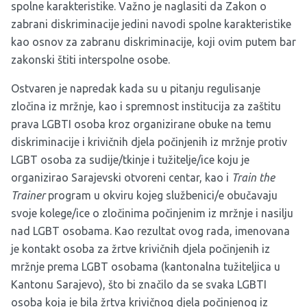
spolne karakteristike. Važno je naglasiti da Zakon o
zabrani diskriminacije jedini navodi spolne karakteristike
kao osnov za zabranu diskriminacije, koji ovim putem bar
zakonski štiti interspolne osobe.
Ostvaren je napredak kada su u pitanju regulisanje
zločina iz mržnje, kao i spremnost institucija za zaštitu
prava LGBTI osoba kroz organizirane obuke na temu
diskriminacije i krivičnih djela počinjenih iz mržnje protiv
LGBT osoba za sudije/tkinje i tužitelje/ice koju je
organizirao Sarajevski otvoreni centar, kao i
Train the
Trainer
program u okviru kojeg službenici/e obučavaju
svoje kolege/ice o zločinima počinjenim iz mržnje i nasilju
nad LGBT osobama. Kao rezultat ovog rada, imenovana
je kontakt osoba za žrtve krivičnih djela počinjenih iz
mržnje prema LGBT osobama (kantonalna tužiteljica u
Kantonu Sarajevo), što bi značilo da se svaka LGBTI
osoba koja je bila žrtva krivičnog djela počinjenog iz