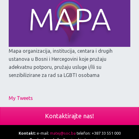
Mapa organizacija, institucija, centara i drugih
ustanova u Bosni i Hercegovini koje pružaju
adekvatnu potporu, pružaju usluge i/ili su
senzibilizirane za rad sa LGBTI osobama
My Tweets
Kontaktirajte nas!
Kontakt:
e-mail:
matej@soc.ba
telefon: +387 33 551 000