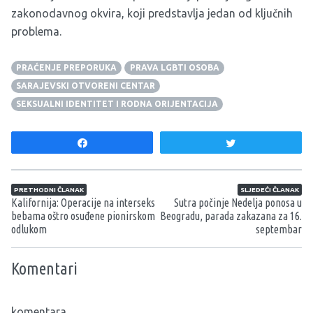
zakonodavnog okvira, koji predstavlja jedan od ključnih
problema.
PRAĆENJE PREPORUKA
PRAVA LGBTI OSOBA
SARAJEVSKI OTVORENI CENTAR
SEKSUALNI IDENTITET I RODNA ORIJENTACIJA
Share
Tweet
Navigacija članaka
PRETHODNI ČLANAK
SLJEDEĆI ČLANAK
Kalifornija: Operacije na interseks
Sutra počinje Nedelja ponosa u
bebama oštro osuđene pionirskom
Beogradu, parada zakazana za 16.
odlukom
septembar
Komentari
komentara