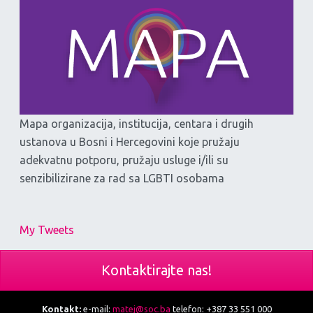
Mapa organizacija, institucija, centara i drugih
ustanova u Bosni i Hercegovini koje pružaju
adekvatnu potporu, pružaju usluge i/ili su
senzibilizirane za rad sa LGBTI osobama
My Tweets
Kontaktirajte nas!
Kontakt:
e-mail:
matej@soc.ba
telefon: +387 33 551 000