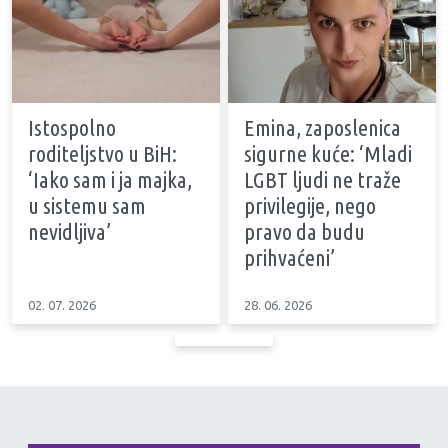
Istospolno
Emina, zaposlenica
roditeljstvo u BiH:
sigurne kuće: ‘Mladi
‘Iako sam i ja majka,
LGBT ljudi ne traže
u sistemu sam
privilegije, nego
nevidljiva’
pravo da budu
prihvaćeni’
02. 07. 2026
28. 06. 2026