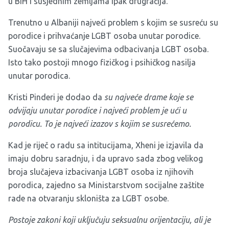
u BiH i susjednim zemljama ipak drugračija.
Trenutno u Albaniji najveći problem s kojim se susreću su
porodice i prihvaćanje LGBT osoba unutar porodice.
Suočavaju se sa slučajevima odbacivanja LGBT osoba.
Isto tako postoji mnogo fizičkog i psihičkog nasilja
unutar porodica.
Kristi Pinderi je dodao da
su najveće drame koje se
odvijaju unutar porodice i najveći problem je ući u
porodicu.
To je najveći izazov s kojim se susrećemo.
Kad je riječ o radu sa intitucijama, Xheni je izjavila da
imaju dobru saradnju, i da upravo sada zbog velikog
broja slučajeva izbacivanja LGBT osoba iz njihovih
porodica, zajedno sa Ministarstvom socijalne zaštite
rade na otvaranju skloništa za LGBT osobe.
Postoje zakoni koji uključuju seksualnu orijentaciju, ali je