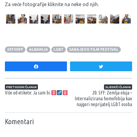
Za veće fotografije kliknite na neke od njih.
20THSFF
ALBANIJA
LGBT
SARAJEVO FILM FESTIVAL
Share
Tweet
Navigacija članaka
PRETHODNI ČLANAK
SLJEDEĆI ČLANAK
Više od etikete: Ja sam bi
20. SFF: Zemlja oluja –
Internalizirana homofobija kao
najgori neprijatelj LGBT osoba
Komentari