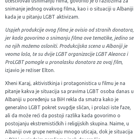
učestvovali usnimanju filma, govorilo je o razlozima za
snimanje jednog ovakvog filma, kao i o situaciji u Albaniji
kada je u pitanju LGBT aktivizam.
Uspjeh produkcije ovog filma je ovisio od stranih donatora,
jer kada govorimo o snimanju filma ove tematike, jedino se
na njih možemo osloniti. Produkcijska scena u Albaniji je
veoma loša, te su dvije LGBT organizacije LGBT Aleanca i
ProLGBT pomogle u pronalasku donatora za ovaj film
,
izjavio je režiser Elton.
Xheni Karaj, aktivistkinja i protagonistica u filmu je na
pitanje kakva je situacija sa pravima LGBT osoba danas u
Albaniji u poređenju sa BiH rekla da smatra kako je
generalno LGBT pokret svugdje sličan, i prolazi iste faze,
ali da može reći da postoji razlika kada govorimo o
postojanju ekstremističkih i religijskih skupina. Naime, u
Albaniji ove grupe nemaju mnogo uticaja, dok je situacija