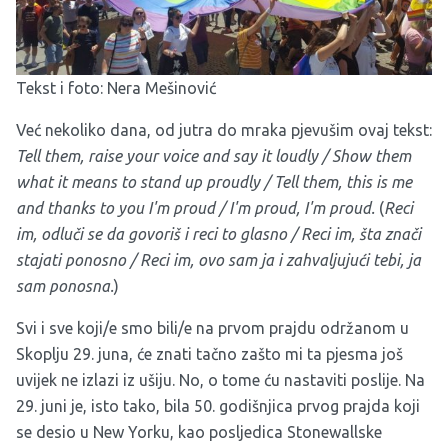
Tekst i foto: Nera Mešinović
Već nekoliko dana, od jutra do mraka pjevušim ovaj tekst:
Tell them, raise your voice and say it loudly / Show them
what it means to stand up proudly / Tell them, this is me
and thanks to you I'm proud / I'm proud, I'm proud.
(
Reci
im, odluči se da govoriš i reci to glasno / Reci im, šta znači
stajati ponosno / Reci im, ovo sam ja i zahvaljujući tebi, ja
sam ponosna.
)
Svi i sve koji/e smo bili/e na prvom prajdu održanom u
Skoplju 29. juna, će znati tačno zašto mi ta pjesma još
uvijek ne izlazi iz ušiju. No, o tome ću nastaviti poslije. Na
29. juni je, isto tako, bila 50. godišnjica prvog prajda koji
se desio u New Yorku, kao posljedica Stonewallske