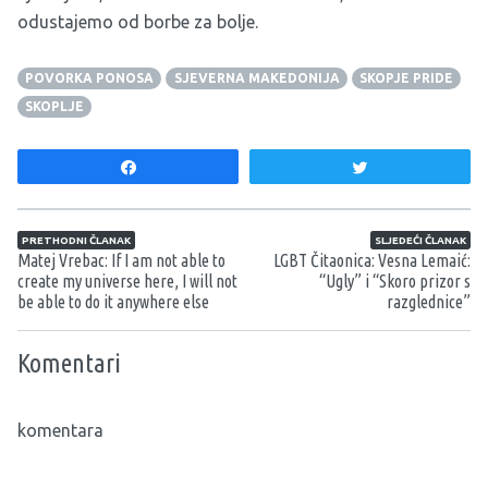
odustajemo od borbe za bolje.
POVORKA PONOSA
SJEVERNA MAKEDONIJA
SKOPJE PRIDE
SKOPLJE
Share
Tweet
Navigacija članaka
PRETHODNI ČLANAK
SLJEDEĆI ČLANAK
Matej Vrebac: If I am not able to
LGBT Čitaonica: Vesna Lemaić:
create my universe here, I will not
“Ugly” i “Skoro prizor s
be able to do it anywhere else
razglednice”
Komentari
komentara