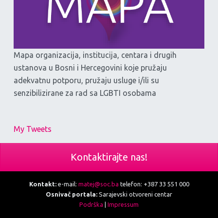
Mapa organizacija, institucija, centara i drugih
ustanova u Bosni i Hercegovini koje pružaju
adekvatnu potporu, pružaju usluge i/ili su
senzibilizirane za rad sa LGBTI osobama
My Tweets
Kontaktirajte nas!
Kontakt:
e-mail:
matej@soc.ba
telefon: +387 33 551 000
Osnivač portala:
Sarajevski otvoreni centar
Podrška
|
Impressum