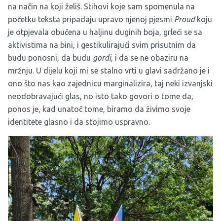
na način na koji želiš. Stihovi koje sam spomenula na
početku teksta pripadaju upravo njenoj pjesmi
Proud
koju
je otpjevala obučena u haljinu duginih boja, grleći se sa
aktivistima na bini, i gestikulirajući svim prisutnim da
budu ponosni, da budu
gordi
, i da se ne obaziru na
mržnju. U dijelu koji mi se stalno vrti u glavi sadržano je i
ono što nas kao zajednicu marginalizira, taj neki izvanjski
neodobravajući glas, no isto tako govori o tome da,
ponos je, kad unatoč tome, biramo da živimo svoje
identitete glasno i da stojimo uspravno.