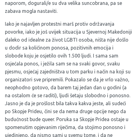
naporom, dogurali/e su dva velika suncobrana, pa se
zabava mogla nastaviti.
Iako je najavljen protestni marš protiv održavanja
povorke, iako je još uvijek situacija u Sjevernoj Makedoniji
daleko od idealne za život LGBTI osoba, ništa nije došlo
u dodir sa količinom ponosa, pozitivnih emocija i
slobode koju je osjetilo ovih 1.500 ljudi. I sama sam
osjećala ponos, i ježila sam se na svaki govor, svaku
pjesmu, osjećaj zajedništva u tom parku i način na koji su
organizatori sve pripremili. Pokazalo se da je vrlo važno,
neophodno gotovo, da barem taj jedan dan u godini (a
na ostalom će se raditi), ljudi šetaju slobodno i ponosno.
Jasno je da je prošlost bila takva kakva jeste, ali sudeći
po Skopje Prideu, čini se da nema druge opcije nego da
budućnost bude queer. Poruka sa Skopje Pridea ostaje u
spomenutim opjevanim riječima, da stojimo ponosno i
ujedinjeno, da nismo sami u svemu tome, i da ne