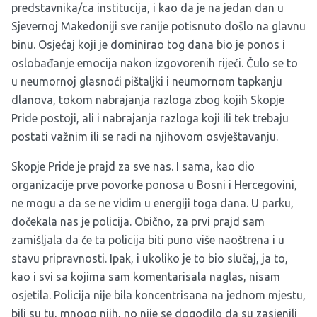
predstavnika/ca institucija, i kao da je na jedan dan u
Sjevernoj Makedoniji sve ranije potisnuto došlo na glavnu
binu. Osjećaj koji je dominirao tog dana bio je ponos i
oslobađanje emocija nakon izgovorenih riječi. Čulo se to
u neumornoj glasnoći pištaljki i neumornom tapkanju
dlanova, tokom nabrajanja razloga zbog kojih Skopje
Pride postoji, ali i nabrajanja razloga koji ili tek trebaju
postati važnim ili se radi na njihovom osvještavanju.
Skopje Pride je prajd za sve nas. I sama, kao dio
organizacije prve povorke ponosa u Bosni i Hercegovini,
ne mogu a da se ne vidim u energiji toga dana. U parku,
dočekala nas je policija. Obično, za prvi prajd sam
zamišljala da će ta policija biti puno više naoštrena i u
stavu pripravnosti. Ipak, i ukoliko je to bio slučaj, ja to,
kao i svi sa kojima sam komentarisala naglas, nisam
osjetila. Policija nije bila koncentrisana na jednom mjestu,
bili su tu, mnogo njih, no nije se dogodilo da su zasjenili