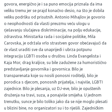
govora, energično je i sa puno emocija priznala da ima
veliku tremu jer se prajd konačno desio, na što je dobila
veliku podršku od prisutnih. Antonio Mihajlov je govorio
o neophodnosti da vlasti preuzmu veću ulogu u
rješavanju slučajeva diskriminacije, na polju edukacije,
zdravstva. Ministarka rada i socijalne politike, Mila
Carovska, je održala vrlo strastven govor obećavajući da
će vlast uraditi sve da unaprijedi i ubrza potpunu
integraciju LGBTI osoba u društvu. Linda Evangelista i
Kaja Mor, drag kraljice, su bile zadužene za humoristično
predstavljanje govornika i govornica. Bilo je
transparenata koje su nosili ponosni roditelji, bilo je
porodica s djecom, ponosnih prijatelja, i najviše, LGBTI
zajednice. Bilo je plesanja, uz DJ-eve, bilo je opuštenih
druženja na travi, suza, a ponajviše smijeha. U jednom
trenutku, sunce je bilo toliko jako da se nije moglo plesati
u blizini bine, no organizatori su i to riješili. Zajedničkim