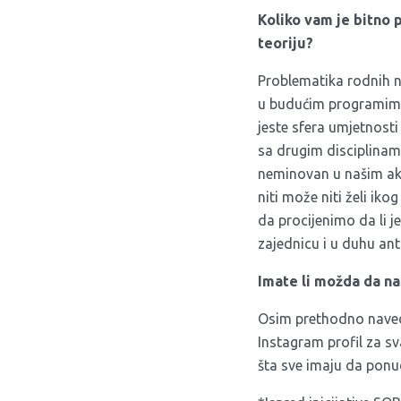
Koliko vam je bitno 
teoriju?
Problematika rodnih no
u budućim programima 
jeste sfera umjetnosti 
sa drugim disciplinama 
neminovan u našim akti
niti može niti želi iko
da procijenimo da li j
zajednicu i u duhu ant
Imate li možda da n
Osim prethodno naved
Instagram profil
za sv
šta sve imaju da ponud