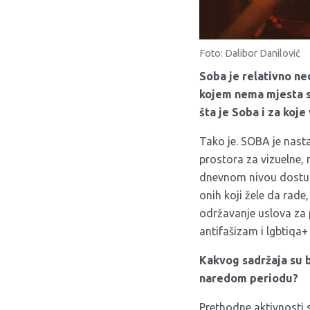
Foto: Dalibor Danilović
Soba je relativno ne
kojem nema mjesta se
šta je Soba i za koje
Tako je. SOBA je nasta
prostora za vizuelne, 
dnevnom nivou dostupn
onih koji žele da rade,
održavanje uslova za 
antifašizam i lgbtiqa
Kakvog sadržaja su b
naredom periodu?
Prethodne aktivnosti s