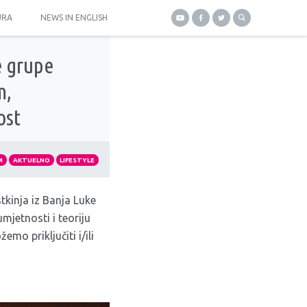
URA
NEWS IN ENGLISH
e grupe
m,
ost
M
AKTUELNO
LIFESTYLE
tkinja iz Banja Luke
mjetnosti i teoriju
emo priključiti i/ili