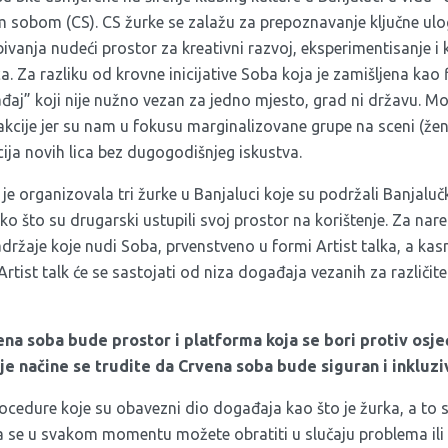
sobom (CS). CS žurke se zalažu za prepoznavanje ključne ulo
ivanja nudeći prostor za kreativni razvoj, eksperimentisanje i 
ca. Za razliku od krovne inicijative Soba koja je zamišljena kao 
ađaj” koji nije nužno vezan za jedno mjesto, grad ni državu. M
kcije jer su nam u fokusu marginalizovane grupe na sceni (žene
ija novih lica bez dugogodišnjeg iskustva.
e organizovala tri žurke u Banjaluci koje su podržali Banjalučk
ko što su drugarski ustupili svoj prostor na korištenje. Za nare
držaje koje nudi Soba, prvenstveno u formi Artist talka, a kas
Artist talk će se sastojati od niza događaja vezanih za različite
na soba bude prostor i platforma koja se bori protiv osjeć
je načine se trudite da Crvena soba bude siguran i inkluz
cedure koje su obavezni dio događaja kao što je žurka, a to s
ma se u svakom momentu možete obratiti u slučaju problema ili