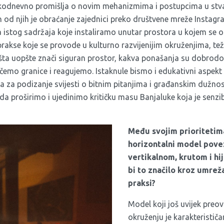
kodnevno promišlja o novim mehanizmima i postupcima u stva
 od njih je obraćanje zajednici preko društvene mreže Instagr
a istog sadržaja koje instaliramo unutar prostora u kojem se o
prakse koje se provode u kulturno razvijenijim okruženjima, t
šta uopšte znači siguran prostor, kakva ponašanja su dobrodoš
mo granice i reagujemo. Istaknule bismo i edukativni aspekt
ca za podizanje svijesti o bitnim pitanjima i građanskim dužnos
da proširimo i ujedinimo kritičku masu Banjaluke koja je senzib
Među svojim prioritetim
horizontalni model pove
vertikalnom, krutom i hi
bi to značilo kroz umrež
praksi?
Model koji još uvijek pre
okruženju je karakterističa