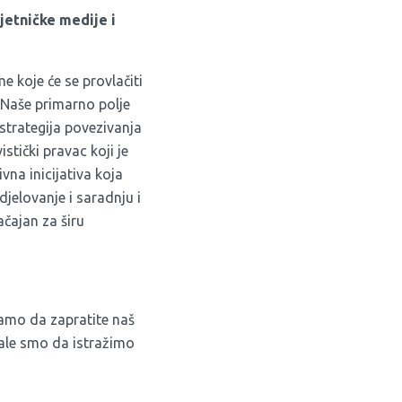
jetničke medije i
e koje će se provlačiti
 Naše primarno polje
a strategija povezivanja
stički pravac koji je
vna inicijativa koja
djelovanje i saradnju i
ačajan za širu
amo da zapratite naš
nale smo da istražimo