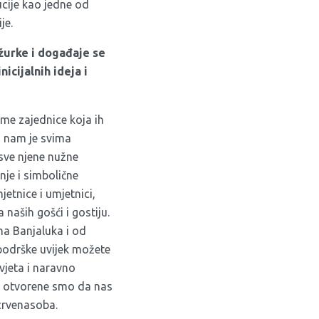
tucije kao jedne od
je.
 žurke i događaje se
icijalnih ideja i
ame zajednice koja ih
i nam je svima
 sve njene nužne
nje i simbolične
jetnice i umjetnici,
 naših gošći i gostiju.
a Banjaluka i od
 podrške uvijek možete
avjeta i naravno
a, otvorene smo da nas
crvenasoba
.