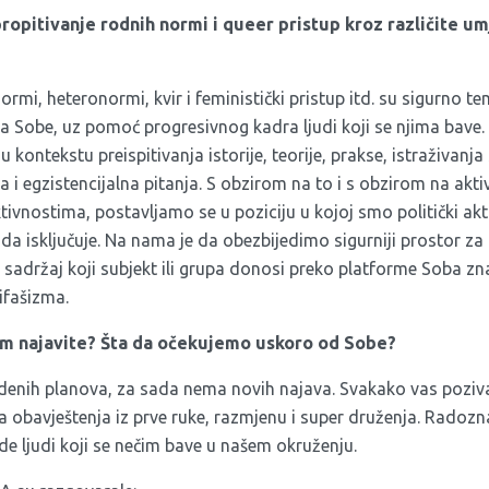
propitivanje rodnih normi i queer pristup kroz različite um
rmi, heteronormi, kvir i feministički pristup itd. su sigurno tem
Sobe, uz pomoć progresivnog kadra ljudi koji se njima bave.
u kontekstu preispitivanja istorije, teorije, prakse, istraživanj
i egzistencijalna pitanja. S obzirom na to i s obzirom na aktivi
vnostima, postavljamo se u poziciju u kojoj smo politički akti
g da isključuje. Na nama je da obezbijedimo sigurniji prostor za 
e sadržaj koji subjekt ili grupa donosi preko platforme Soba zn
ifašizma.
am najavite? Šta da očekujemo uskoro od Sobe?
enih planova, za sada nema novih najava. Svakako vas poziv
a obavještenja iz prve ruke, razmjenu i super druženja. Radoz
e ljudi koji se nečim bave u našem okruženju.