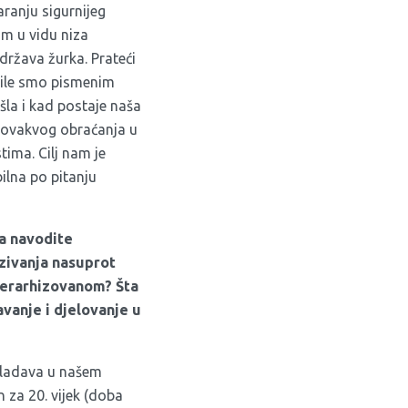
ranju sigurnijeg
am u vidu niza
država žurka. Prateći
ežile smo pismenim
la i kad postaje naša
 ovakvog obraćanja u
tima. Cilj nam je
ilna po pitanju
a navodite
zivanja nasuprot
jerarhizovanom? Šta
avanje i djelovanje u
ovladava u našem
n za 20. vijek (doba