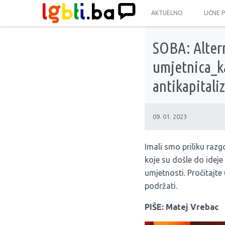
AKTUELNO
LIČNE 
SOBA: Altern
umjetnica_ka
antikapitali
09. 01. 2023
Imali smo priliku razg
koje su došle do ideje
umjetnosti. Pročitajte 
podržati.
PIŠE: Matej Vrebac