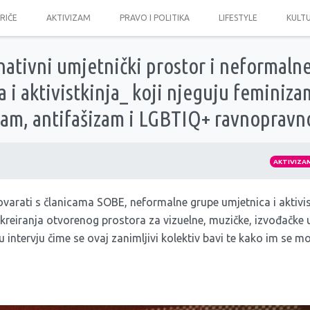
PRIČE
AKTIVIZAM
PRAVO I POLITIKA
LIFESTYLE
KULT
ativni umjetnički prostor i neformaln
 i aktivistkinja_ koji njeguju feminiza
zam, antifašizam i LGBTIQ+ ravnopravn
AKTIVIZA
ovarati s članicama SOBE, neformalne grupe umjetnica i aktivis
 kreiranja otvorenog prostora za vizuelne, muzičke, izvođačke u
u intervju čime se ovaj zanimljivi kolektiv bavi te kako im se mož