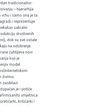
edan tradicionalno-
zivanju – hijerarhija
na vrhu i samo ona je ta
agradi i reprezentuje.
nekakav sakralni
rodukciju društvenih
ni), dok su sve ostale
ekaju na odobrenje.
trane zahtijeva novi
anja koji je
jenjiv model
ostinternetskom
 živimo.
n zaobilazi
stupačan je i potiče
afirmisanih) umjetnica
retičarki, kritičarki i