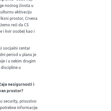
ge noćnog života u
kulturnu aktivaciju
fiksni prostor, Crvena
ožemo reći da CS
 i kvir osobe) kao i
i socijalni centar
dni period u planu je
nije i u nekim drugim
 discipline u
aja nesigurnosti i
ivan prostor?
u security, prisustvo
 potrebne informacije.