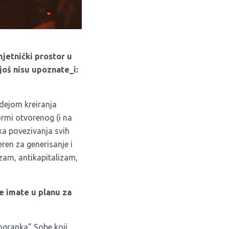
mjetnički prostor u
još nisu upoznate_i:
idejom kreiranja
ormi otvorenog (i na
ka povezivanja svih
teren za generisanje i
zam, antikapitalizam,
ve imate u planu za
“ogranka” Sobe koji