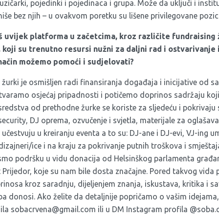
uzičarki, pojedinki i pojedinaca i grupa. Može da uključi i insti
niše bez njih – u ovakvom poretku su lišene privilegovane pozici
š uvijek platforma u začetcima, kroz različite fundraising
koji su trenutno resursi nužni za daljni rad i ostvarivanje in
 način možemo pomoći i sudjelovati?
žurki je osmišljen radi finansiranja događaja i inicijative od s
 stvaramo osjećaj pripadnosti i potičemo doprinos sadržaju koj
sredstva od prethodne žurke se koriste za sljedeću i pokrivaju
ecurity, DJ oprema, ozvučenje i svjetla, materijale za oglašava
učestvuju u kreiranju eventa a to su: DJ-ane i DJ-evi, VJ-ing um
dizajneri/ice i na kraju za pokrivanje putnih troškova i smještaja
smo podršku u vidu donacija od Helsinškog parlamenta građan
 Prijedor, koje su nam bile dosta značajne. Pored takvog vida
rinosa kroz saradnju, dijeljenjem znanja, iskustava, kritika i s
oba donosi. Ako želite da detaljnije popričamo o vašim idejam
ila
sobacrvena@gmail.com
ili u DM Instagram profila
@soba.