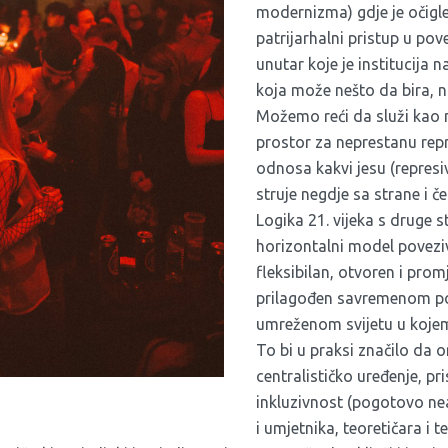
modernizma) gdje je očigl
patrijarhalni pristup u pove
unutar koje je institucija 
koja može nešto da bira, n
Možemo reći da služi kao 
prostor za neprestanu rep
odnosa kakvi jesu (represiv
struje negdje sa strane i č
Logika 21. vijeka s druge s
horizontalni model poveziv
fleksibilan, otvoren i prom
prilagođen savremenom p
umreženom svijetu u kojem
To bi u praksi značilo da o
centralističko uređenje, pri
inkluzivnost (pogotovo ne
i umjetnika, teoretičara i teo