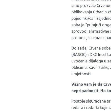
smo prozvale Crvenom 
oblikovanju urbanih zb
pojedinki/ca i zajedni
soba je “putujući dog
sprovodi afirmativne a
promocija i emancipac
Do sada, Crvena soba j
(BASOC) i DKC Incel ta
uvođenje dijaloga u sa
oblicima. Kao i žurke, 
umjetnosti.
Važno vam je da Crve
nepripadnosti. Na ko
Postoje sigurnosne pro
redara i redarki koji