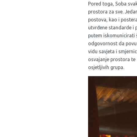
Pored toga, Soba sva
prostora za sve. Jedan
postova, kao i poster
utvrđene standarde i 
putem iskomunicirati 
odgovornost da povuče
vidu savjeta i smjerni
osvajanje prostora te 
osjetljivih grupa.