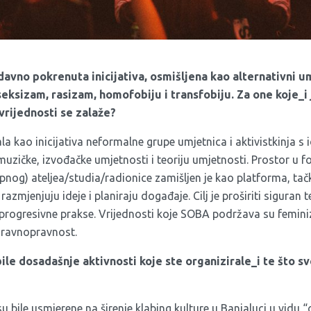
davno pokrenuta inicijativa, osmišljena kao alternativni u
ksizam, rasizam, homofobiju i transfobiju. Za one koje_i 
 vrijednosti se zalaže?
la kao inicijativa neformalne grupe umjetnica i aktivistkinja s 
muzičke, izvođačke umjetnosti i teoriju umjetnosti. Prostor u f
og) ateljea/studia/radionice zamišljen je kao platforma, tač
 razmjenjuju ideje i planiraju događaje. Cilj je proširiti siguran 
progresivne prakse. Vrijednosti koje SOBA podržava su femini
+ ravnopravnost.
ile dosadašnje aktivnosti koje ste organizirale_i te što s
u bile usmjerene na širenje klabing kulture u Banjaluci u vidu 