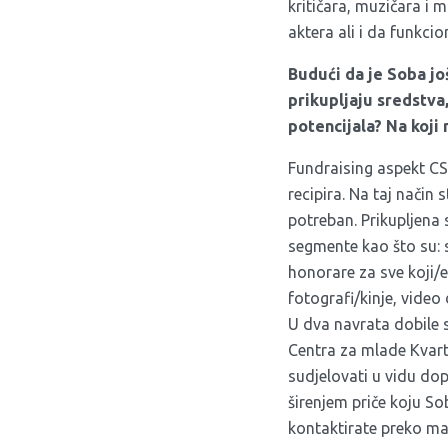
kritičara, muzičara i m
aktera ali i da funkcio
Budući da je Soba jo
prikupljaju sredstva, 
potencijala? Na koji
Fundraising aspekt CS 
recipira. Na taj način
potreban. Prikupljena 
segmente kao što su: s
honorare za sve koji/e 
fotografi/kinje, video 
U dva navrata dobile 
Centra za mlade Kvart
sudjelovati u vidu dop
širenjem priče koju S
kontaktirate preko ma