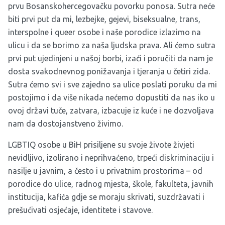
prvu Bosanskohercegovačku povorku ponosa. Sutra neće
biti prvi put da mi, lezbejke, gejevi, biseksualne, trans,
interspolne i queer osobe i naše porodice izlazimo na
ulicu i da se borimo za naša ljudska prava. Ali ćemo sutra
prvi put ujedinjeni u našoj borbi, izaći i poručiti da nam je
dosta svakodnevnog ponižavanja i tjeranja u četiri zida.
Sutra ćemo svi i sve zajedno sa ulice poslati poruku da mi
postojimo i da više nikada nećemo dopustiti da nas iko u
ovoj državi tuče, zatvara, izbacuje iz kuće i ne dozvoljava
nam da dostojanstveno živimo.
LGBTIQ osobe u BiH prisiljene su svoje živote živjeti
nevidljivo, izolirano i neprihvaćeno, trpeći diskriminaciju i
nasilje u javnim, a često i u privatnim prostorima – od
porodice do ulice, radnog mjesta, škole, fakulteta, javnih
institucija, kafića gdje se moraju skrivati, suzdržavati i
prešućivati osjećaje, identitete i stavove.