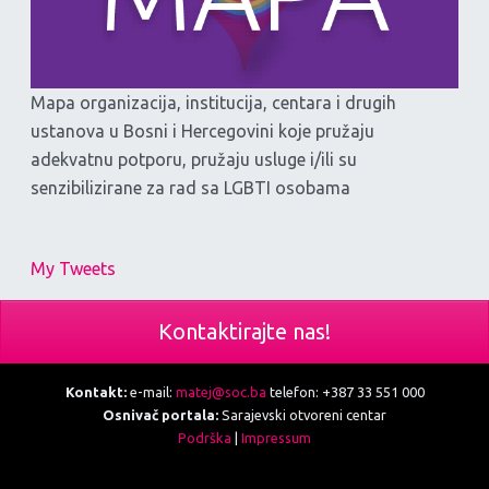
Mapa organizacija, institucija, centara i drugih
ustanova u Bosni i Hercegovini koje pružaju
adekvatnu potporu, pružaju usluge i/ili su
senzibilizirane za rad sa LGBTI osobama
My Tweets
Kontaktirajte nas!
Kontakt:
e-mail:
matej@soc.ba
telefon: +387 33 551 000
Osnivač portala:
Sarajevski otvoreni centar
Podrška
|
Impressum