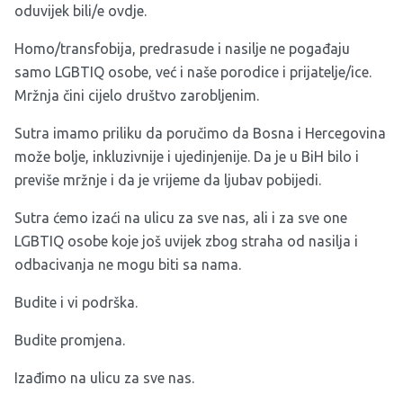
oduvijek bili/e ovdje.
Homo/transfobija, predrasude i nasilje ne pogađaju
samo LGBTIQ osobe, već i naše porodice i prijatelje/ice.
Mržnja čini cijelo društvo zarobljenim.
Sutra imamo priliku da poručimo da Bosna i Hercegovina
može bolje, inkluzivnije i ujedinjenije. Da je u BiH bilo i
previše mržnje i da je vrijeme da ljubav pobijedi.
Sutra ćemo izaći na ulicu za sve nas, ali i za sve one
LGBTIQ osobe koje još uvijek zbog straha od nasilja i
odbacivanja ne mogu biti sa nama.
Budite i vi podrška.
Budite promjena.
Izađimo na ulicu za sve nas.