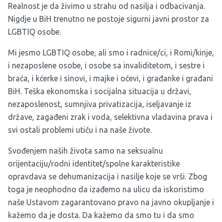
Realnost je da živimo u strahu od nasilja i odbacivanja.
Nigdje u BiH trenutno ne postoje sigurni javni prostor za
LGBTIQ osobe.
Mi jesmo LGBTIQ osobe, ali smo i radnice/ci, i Romi/kinje,
i nezaposlene osobe, i osobe sa invaliditetom, i sestre i
braća, i kćerke i sinovi, i majke i očevi, i građanke i građani
BiH. Teška ekonomska i socijalna situacija u državi,
nezaposlenost, sumnjiva privatizacija, iseljavanje iz
države, zagađeni zrak i voda, selektivna vladavina prava i
svi ostali problemi utiču i na naše živote.
Svođenjem naših života samo na seksualnu
orijentaciju/rodni identitet/spolne karakteristike
opravdava se dehumanizacija i nasilje koje se vrši. Zbog
toga je neophodno da izađemo na ulicu da iskoristimo
naše Ustavom zagarantovano pravo na javno okupljanje i
kažemo da je dosta. Da kažemo da smo tu i da smo