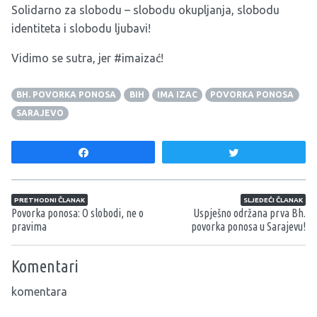
Solidarno za slobodu – slobodu okupljanja, slobodu
identiteta i slobodu ljubavi!
Vidimo se sutra, jer #imaizać!
BH. POVORKA PONOSA
BIH
IMA IZAC
POVORKA PONOSA
SARAJEVO
Share
Tweet
Navigacija članaka
PRETHODNI ČLANAK
SLJEDEĆI ČLANAK
Povorka ponosa: O slobodi, ne o
Uspješno održana prva Bh.
pravima
povorka ponosa u Sarajevu!
Komentari
komentara