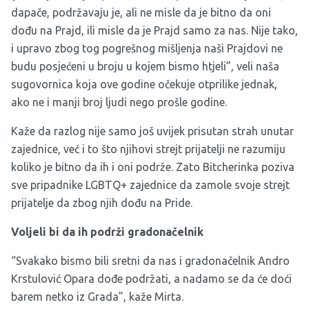
dapače, podržavaju je, ali ne misle da je bitno da oni
dođu na Prajd, ili misle da je Prajd samo za nas. Nije tako,
i upravo zbog tog pogrešnog mišljenja naši Prajdovi ne
budu posjećeni u broju u kojem bismo htjeli”, veli naša
sugovornica koja ove godine očekuje otprilike jednak,
ako ne i manji broj ljudi nego prošle godine.
Kaže da razlog nije samo još uvijek prisutan strah unutar
zajednice, već i to što njihovi strejt prijatelji ne razumiju
koliko je bitno da ih i oni podrže. Zato Bitcherinka poziva
sve pripadnike LGBTQ+ zajednice da zamole svoje strejt
prijatelje da zbog njih dođu na Pride.
Voljeli bi da ih podrži gradonačelnik
“Svakako bismo bili sretni da nas i gradonačelnik Andro
Krstulović Opara dođe podržati, a nadamo se da će doći
barem netko iz Grada”, kaže Mirta.