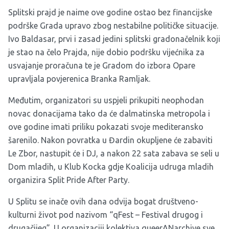
Splitski prajd je naime ove godine ostao bez financijske
podrške Grada upravo zbog nestabilne političke situacije.
Ivo Baldasar, prvi i zasad jedini splitski gradonačelnik koji
je stao na čelo Prajda, nije dobio podršku vijećnika za
usvajanje proračuna te je Gradom do izbora Opare
upravljala povjerenica Branka Ramljak.
Međutim, organizatori su uspjeli prikupiti neophodan
novac donacijama tako da će dalmatinska metropola i
ove godine imati priliku pokazati svoje mediteransko
šarenilo. Nakon povratka u Đardin okupljene će zabaviti
Le Zbor, nastupit će i DJ, a nakon 22 sata zabava se seli u
Dom mladih, u Klub Kocka gdje Koalicija udruga mladih
organizira Split Pride After Party.
U Splitu se inače ovih dana odvija bogat društveno-
kulturni život pod nazivom
“qFest – Festival drugog i
drugačijeg”
. U organizaciji kolektiva queerANarchive sve