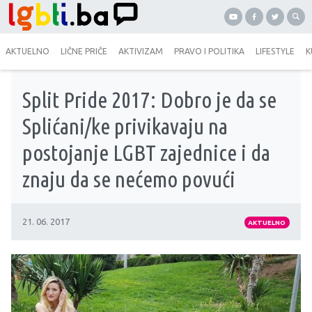
AKTUELNO
LIČNE PRIČE
AKTIVIZAM
PRAVO I POLITIKA
LIFESTYLE
K
Split Pride 2017: Dobro je da se
Splićani/ke privikavaju na
postojanje LGBT zajednice i da
znaju da se nećemo povući
21. 06. 2017
AKTUELNO