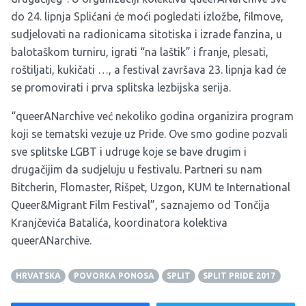
do 24. lipnja Splićani će moći pogledati izložbe, filmove,
sudjelovati na radionicama sitotiska i izrade fanzina, u
balotaškom turniru, igrati “na laštik” i franje, plesati,
roštiljati, kukičati …, a festival završava 23. lipnja kad će
se promovirati i prva splitska lezbijska serija.
“queerANarchive već nekoliko godina organizira program
koji se tematski vezuje uz Pride. Ove smo godine pozvali
sve splitske LGBT i udruge koje se bave drugim i
drugačijim da sudjeluju u festivalu. Partneri su nam
Bitcherin, Flomaster, Rišpet, Uzgon, KUM te International
Queer&Migrant Film Festival”, saznajemo od Tončija
Kranjčevića Batalića, koordinatora kolektiva
queerANarchive.
HRVATSKA
POVORKA PONOSA
SPLIT
SPLIT PRIDE 2017