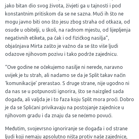
jako bitan dio svog života, živjeti ga u tajnosti i pod
konstantnim pritiskom da se ne sazna. Muči ih što ne
mogu javno biti ono što jesu zbog straha od otkaza, od
osude u obitelji, u školi, na radnom mjestu, od lijepljenja
negativnih etiketa, pa čak i od fizičkog nasilja”,
objašnjava Mirta zašto je važno da se što više ljudi
odazove njihovom pozivu i tako podrže zajednicu.
“Ove godine ne očekujemo nasilje ni nerede, naravno
uvijek je tu strah, ali nadamo se da je Split takav način
‘komunikacije’ prerastao. S druge strane, nije ugodno ni
da nas se u potpunosti ignorira, što se naizgled sada
događa, ali valjda je i to faza koju Split mora proći. Dobro
je da se Splićani privikavaju na postojanje zajednice u
njihovom gradu i da znaju da se nećemo povući.
Međutim, svojevrsno ignoriranje se događa i od strane
ljudi koji nemaju apsolutno ništa protiv naše zajednice,