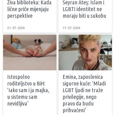
Živa biblioteka: Kada
Seyran Ateş: Islam i
lične priče mijenjaju
LGBTI identitet ne
perspektive
moraju biti u sukobu
21. 07. 2026
17. 07. 2026
Istospolno
Emina, zaposlenica
roditeljstvo u BiH:
sigurne kuće: ‘Mladi
‘Iako sam i ja majka,
LGBT ljudi ne traže
u sistemu sam
privilegije, nego
nevidljiva’
pravo da budu
prihvaćeni’