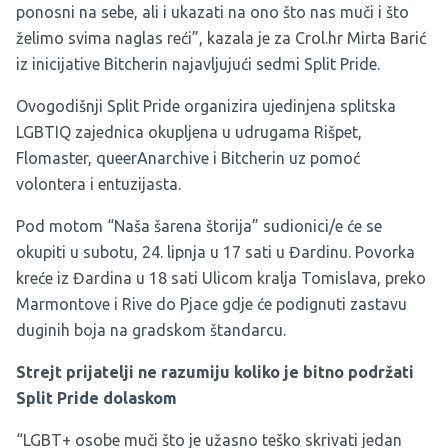
ponosni na sebe, ali i ukazati na ono što nas muči i što
želimo svima naglas reći”, kazala je za Crol.hr Mirta Barić
iz inicijative Bitcherin najavljujući sedmi Split Pride.
Ovogodišnji Split Pride organizira ujedinjena splitska
LGBTIQ zajednica okupljena u udrugama Rišpet,
Flomaster, queerAnarchive i Bitcherin uz pomoć
volontera i entuzijasta.
Pod motom “Naša šarena štorija” sudionici/e će se
okupiti u subotu, 24. lipnja u 17 sati u Đardinu. Povorka
kreće iz Đardina u 18 sati Ulicom kralja Tomislava, preko
Marmontove i Rive do Pjace gdje će podignuti zastavu
duginih boja na gradskom štandarcu.
Strejt prijatelji ne razumiju koliko je bitno podržati
Split Pride dolaskom
“LGBT+ osobe muči što je užasno teško skrivati jedan