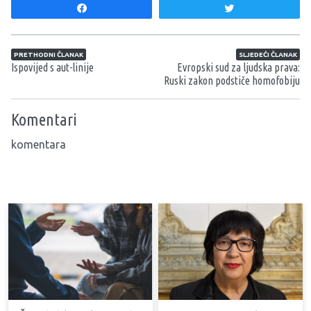
Share
Tweet
Navigacija članaka
PRETHODNI ČLANAK
SLJEDEĆI ČLANAK
Ispovijed s aut-linije
Evropski sud za ljudska prava:
Ruski zakon podstiče homofobiju
Komentari
komentara