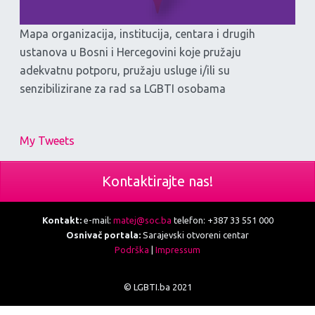
Mapa organizacija, institucija, centara i drugih
ustanova u Bosni i Hercegovini koje pružaju
adekvatnu potporu, pružaju usluge i/ili su
senzibilizirane za rad sa LGBTI osobama
My Tweets
Kontaktirajte nas!
Kontakt:
e-mail:
matej@soc.ba
telefon: +387 33 551 000
Osnivač portala:
Sarajevski otvoreni centar
Podrška
|
Impressum
© LGBTI.ba 2021