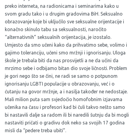
preko interneta, na radionicama i seminarima kako u
svom gradu tako i u drugim gradovima BiH. Seksualno
obrazovanje koje bi uključilo sve seksualne orijentacije i
konačno skinulo tabu sa seksualnosti, naročito
“alternativnih” seksualnih orijentacija, je izostalo.
Umjesto da smo učeni kako da prihvatimo sebe, volimo i
gajimo toleranciju, učeni smo mržnji i ignorisanju. Uloga
škole je trebala biti da nas prosvijetli a ne da učini da
mrzimo sebe i odbijamo bitan dio svoje ličnosti. Problem
je gori nego što se čini, ne radi se samo o potpunom
ignorisanju LGBTI populacije u obrazovanju, već i o
ćutanju na govor mržnje, a i nasilja također ne nedostaje.
Mali milion puta sam svjedočio homofobnim izjavama
učenika na času i profesori kad bi čuli takvo nešto samo
bi nastavili dalje sa radom ili bi naredili šutnju da bi mogli
nastaviti pričati o gradivu dok neko sa svojih 17 godina
misli da “pedere treba ubiti”.