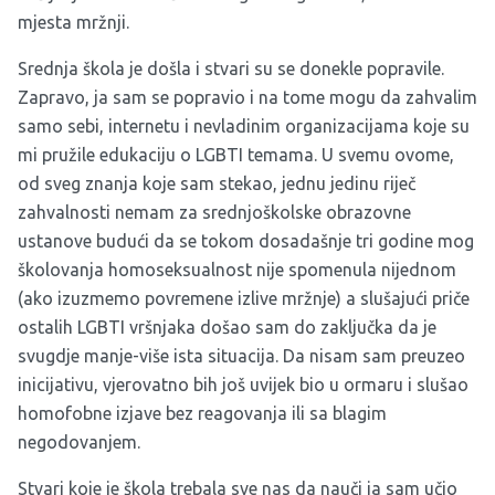
mjesta mržnji.
Srednja škola je došla i stvari su se donekle popravile.
Zapravo, ja sam se popravio i na tome mogu da zahvalim
samo sebi, internetu i nevladinim organizacijama koje su
mi pružile edukaciju o LGBTI temama. U svemu ovome,
od sveg znanja koje sam stekao, jednu jedinu riječ
zahvalnosti nemam za srednjoškolske obrazovne
ustanove budući da se tokom dosadašnje tri godine mog
školovanja homoseksualnost nije spomenula nijednom
(ako izuzmemo povremene izlive mržnje) a slušajući priče
ostalih LGBTI vršnjaka došao sam do zaključka da je
svugdje manje-više ista situacija. Da nisam sam preuzeo
inicijativu, vjerovatno bih još uvijek bio u ormaru i slušao
homofobne izjave bez reagovanja ili sa blagim
negodovanjem.
Stvari koje je škola trebala sve nas da nauči ja sam učio