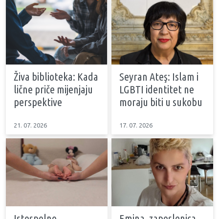
Živa biblioteka: Kada
Seyran Ateş: Islam i
lične priče mijenjaju
LGBTI identitet ne
perspektive
moraju biti u sukobu
21. 07. 2026
17. 07. 2026
Istospolno
Emina, zaposlenica