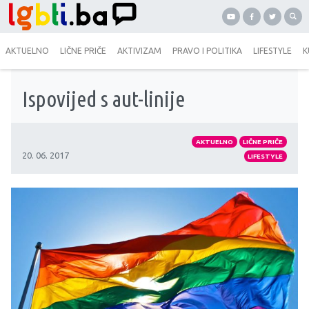
AKTUELNO
LIČNE PRIČE
AKTIVIZAM
PRAVO I POLITIKA
LIFESTYLE
K
Ispovijed s aut-linije
AKTUELNO
LIČNE PRIČE
20. 06. 2017
LIFESTYLE