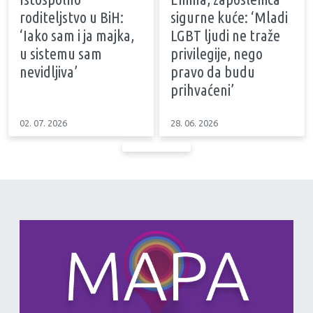
roditeljstvo u BiH:
sigurne kuće: ‘Mladi
‘Iako sam i ja majka,
LGBT ljudi ne traže
u sistemu sam
privilegije, nego
nevidljiva’
pravo da budu
prihvaćeni’
02. 07. 2026
28. 06. 2026