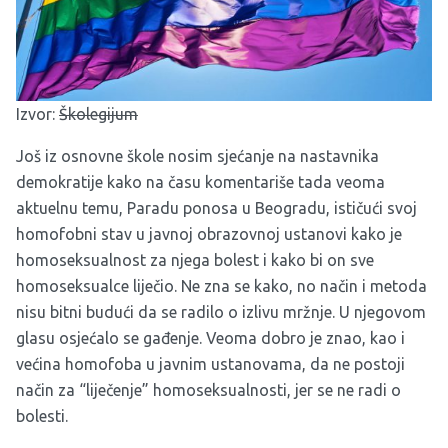
Izvor:
Školegijum
Još iz osnovne škole nosim sjećanje na nastavnika
demokratije kako na času komentariše tada veoma
aktuelnu temu, Paradu ponosa u Beogradu, ističući svoj
homofobni stav u javnoj obrazovnoj ustanovi kako je
homoseksualnost za njega bolest i kako bi on sve
homoseksualce liječio. Ne zna se kako, no način i metoda
nisu bitni budući da se radilo o izlivu mržnje. U njegovom
glasu osjećalo se gađenje. Veoma dobro je znao, kao i
većina homofoba u javnim ustanovama, da ne postoji
način za “liječenje” homoseksualnosti, jer se ne radi o
bolesti.