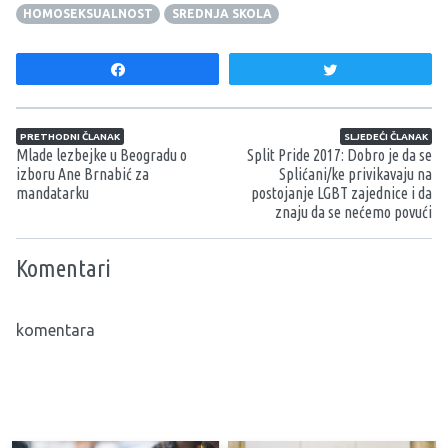
HOMOSEKSUALNOST
SREDNJA SKOLA
Share
Tweet
Navigacija članaka
PRETHODNI ČLANAK
SLJEDEĆI ČLANAK
Mlade lezbejke u Beogradu o
Split Pride 2017: Dobro je da se
izboru Ane Brnabić za
Splićani/ke privikavaju na
mandatarku
postojanje LGBT zajednice i da
znaju da se nećemo povući
Komentari
komentara