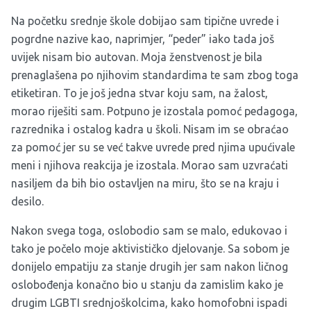
Na početku srednje škole dobijao sam tipične uvrede i
pogrdne nazive kao, naprimjer, “peder” iako tada još
uvijek nisam bio autovan. Moja ženstvenost je bila
prenaglašena po njihovim standardima te sam zbog toga
etiketiran. To je još jedna stvar koju sam, na žalost,
morao riješiti sam. Potpuno je izostala pomoć pedagoga,
razrednika i ostalog kadra u školi. Nisam im se obraćao
za pomoć jer su se već takve uvrede pred njima upućivale
meni i njihova reakcija je izostala. Morao sam uzvraćati
nasiljem da bih bio ostavljen na miru, što se na kraju i
desilo.
Nakon svega toga, oslobodio sam se malo, edukovao i
tako je počelo moje aktivističko djelovanje. Sa sobom je
donijelo empatiju za stanje drugih jer sam nakon ličnog
oslobođenja konačno bio u stanju da zamislim kako je
drugim LGBTI srednjoškolcima, kako homofobni ispadi