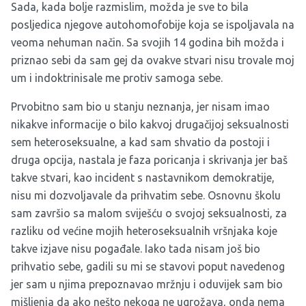
Sada, kada bolje razmislim, možda je sve to bila
posljedica njegove autohomofobije koja se ispoljavala na
veoma nehuman način. Sa svojih 14 godina bih možda i
priznao sebi da sam gej da ovakve stvari nisu trovale moj
um i indoktrinisale me protiv samoga sebe.
Prvobitno sam bio u stanju neznanja, jer nisam imao
nikakve informacije o bilo kakvoj drugačijoj seksualnosti
sem heteroseksualne, a kad sam shvatio da postoji i
druga opcija, nastala je faza poricanja i skrivanja jer baš
takve stvari, kao incident s nastavnikom demokratije,
nisu mi dozvoljavale da prihvatim sebe. Osnovnu školu
sam završio sa malom sviješću o svojoj seksualnosti, za
razliku od većine mojih heteroseksualnih vršnjaka koje
takve izjave nisu pogađale. Iako tada nisam još bio
prihvatio sebe, gadili su mi se stavovi poput navedenog
jer sam u njima prepoznavao mržnju i oduvijek sam bio
mišljenja da ako nešto nekoga ne ugrožava, onda nema