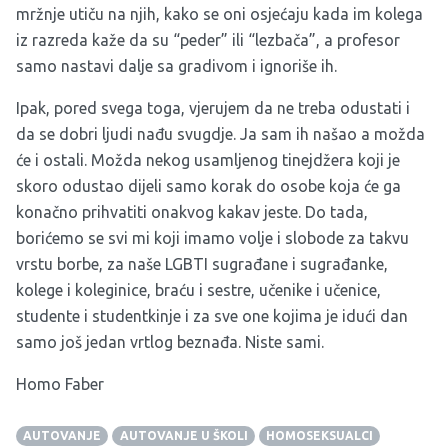
mržnje utiču na njih, kako se oni osjećaju kada im kolega
iz razreda kaže da su “peder” ili “lezbača”, a profesor
samo nastavi dalje sa gradivom i ignoriše ih.
Ipak, pored svega toga, vjerujem da ne treba odustati i
da se dobri ljudi nađu svugdje. Ja sam ih našao a možda
će i ostali. Možda nekog usamljenog tinejdžera koji je
skoro odustao dijeli samo korak do osobe koja će ga
konačno prihvatiti onakvog kakav jeste. Do tada,
borićemo se svi mi koji imamo volje i slobode za takvu
vrstu borbe, za naše LGBTI sugrađane i sugrađanke,
kolege i koleginice, braću i sestre, učenike i učenice,
studente i studentkinje i za sve one kojima je idući dan
samo još jedan vrtlog beznađa. Niste sami.
Homo Faber
AUTOVANJE
AUTOVANJE U ŠKOLI
HOMOSEKSUALCI