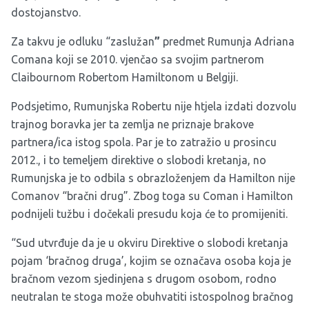
dostojanstvo.
Za takvu je odluku “zaslužan
”
predmet Rumunja Adriana
Comana koji se 2010. vjenčao sa svojim partnerom
Claibournom Robertom Hamiltonom u Belgiji.
Podsjetimo, Rumunjska Robertu nije htjela izdati dozvolu
trajnog boravka jer ta zemlja ne priznaje brakove
partnera/ica istog spola. Par je to zatražio u prosincu
2012., i to temeljem direktive o slobodi kretanja, no
Rumunjska je to odbila s obrazloženjem da Hamilton nije
Comanov “bračni drug”. Zbog toga su Coman i Hamilton
podnijeli tužbu i dočekali presudu koja će to promijeniti.
“Sud utvrđuje da je u okviru Direktive o slobodi kretanja
pojam ‘bračnog druga’, kojim se označava osoba koja je
bračnom vezom sjedinjena s drugom osobom, rodno
neutralan te stoga može obuhvatiti istospolnog bračnog