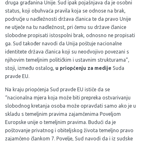
druga građanina Unije. Sud ipak pojašnjava da je osobni
status, koji obuhvaća pravila koja se odnose na brak,
područje u nadležnosti država članica te da pravo Unije
ne utječe na tu nadležnost, pri čemu su države članice
slobodne propisati istospolni brak, odnosno ne propisati
ga. Sud također navodi da Unija poštuje nacionalne
identitete država članica koji su neodvojivo povezani s
njihovim temeljnim političkim i ustavnim strukturama”,
stoji, između ostalog,
u priopćenju za medije
Suda
pravde EU.
Na kraju priopćenja Sud pravde EU ističe da se
“nacionalna mjera koja može biti prepreka ostvarivanju
slobodnog kretanja osoba može opravdati samo ako je u
skladu s temeljnim pravima zajamčenima Poveljom
Europske unije o temeljnim pravima. Budući da je
poštovanje privatnog i obiteljskog života temeljno pravo
zajamčeno člankom 7. Povelje, Sud navodi da i iz sudske