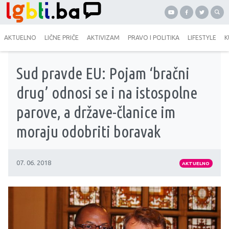
AKTUELNO
LIČNE PRIČE
AKTIVIZAM
PRAVO I POLITIKA
LIFESTYLE
K
Sud pravde EU: Pojam ‘bračni
drug’ odnosi se i na istospolne
parove, a države-članice im
moraju odobriti boravak
07. 06. 2018
AKTUELNO