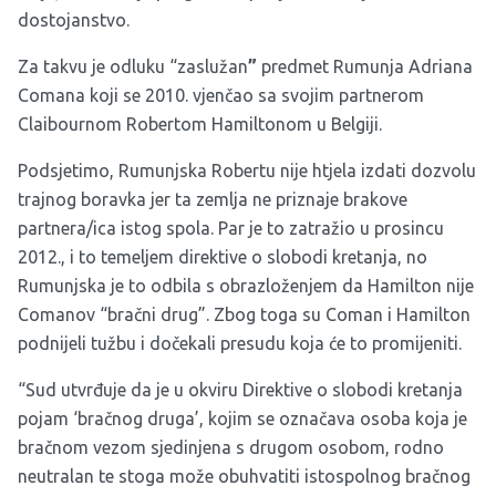
dostojanstvo.
Za takvu je odluku “zaslužan
”
predmet Rumunja Adriana
Comana koji se 2010. vjenčao sa svojim partnerom
Claibournom Robertom Hamiltonom u Belgiji.
Podsjetimo, Rumunjska Robertu nije htjela izdati dozvolu
trajnog boravka jer ta zemlja ne priznaje brakove
partnera/ica istog spola. Par je to zatražio u prosincu
2012., i to temeljem direktive o slobodi kretanja, no
Rumunjska je to odbila s obrazloženjem da Hamilton nije
Comanov “bračni drug”. Zbog toga su Coman i Hamilton
podnijeli tužbu i dočekali presudu koja će to promijeniti.
“Sud utvrđuje da je u okviru Direktive o slobodi kretanja
pojam ‘bračnog druga’, kojim se označava osoba koja je
bračnom vezom sjedinjena s drugom osobom, rodno
neutralan te stoga može obuhvatiti istospolnog bračnog