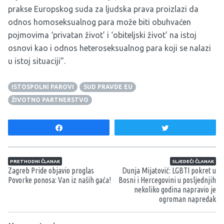
prakse Europskog suda za ljudska prava proizlazi da
odnos homoseksualnog para može biti obuhvaćen
pojmovima ‘privatan život’ i ‘obiteljski život’ na istoj
osnovi kao i odnos heteroseksualnog para koji se nalazi
u istoj situaciji”.
ISTOSPOLNI PAROVI
SUD PRAVDE EU
ŽIVOTNO PARTNERSTVO
Share
Tweet
Navigacija članaka
PRETHODNI ČLANAK
SLJEDEĆI ČLANAK
Zagreb Pride objavio proglas
Dunja Mijatović: LGBTI pokret u
Povorke ponosa: Van iz naših gaća!
Bosni i Hercegovini u posljednjih
nekoliko godina napravio je
ogroman napredak