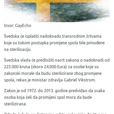
Izvor:
GayEcho
Švedska će isplatiti nadoknadu transrodnim žrtvama
koje su tokom postupka promjene spola bile prinuđene
na sterilizaciju.
Švedska vlada će predložiti nacrt zakona o nadoknadi od
225.000 kruna (skoro 24.000 Eura) za osobe koje su
zakonski morale da budu sterilizirane zbog promjene
spola, rekao je ministar zdravlja Gabriel Vikstrom.
Zakon je od 1972. do 2013. godine predviđao da svaka
osoba koja želi da promijeni spol mora da bude
sterilizirana.