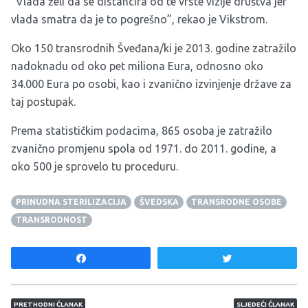
“Vlada želi da se distancira od te vrste vizije društva jer
vlada smatra da je to pogrešno”, rekao je Vikstrom.
Oko 150 transrodnih Šveđana/ki je 2013. godine zatražilo
nadoknadu od oko pet miliona Eura, odnosno oko
34.000 Eura po osobi, kao i zvanično izvinjenje države za
taj postupak.
Prema statističkim podacima, 865 osoba je zatražilo
zvanično promjenu spola od 1971. do 2011. godine, a
oko 500 je sprovelo tu proceduru.
PRINUDNA STERILIZACIJA
ŠVEDSKA
TRANSRODNE OSOBE
TRANSRODNOST
Share
Tweet
Navigacija članaka
PRETHODNI ČLANAK
SLJEDEĆI ČLANAK