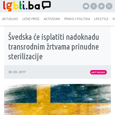
AKTUELNO
LIČNE PRIČE
AKTIVIZAM
PRAVO I POLITIKA
LIFESTYLE
K
Švedska će isplatiti nadoknadu
transrodnim žrtvama prinudne
sterilizacije
30. 03. 2017
AKTUELNO