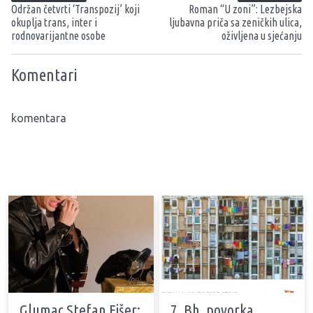
Održan četvrti ‘Transpozij’ koji
Roman “U zoni”: Lezbejska
okuplja trans, inter i
ljubavna priča sa zeničkih ulica,
rodnovarijantne osobe
oživljena u sjećanju
Komentari
komentara
Glumac Stefan Fišer:
7. Bh. povorka