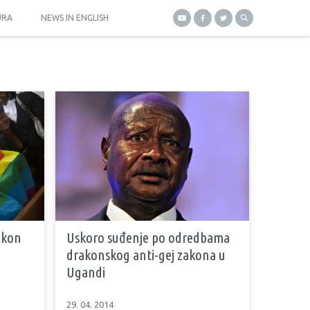
URA
NEWS IN ENGLISH
akon
Uskoro suđenje po odredbama
drakonskog anti-gej zakona u
Ugandi
29. 04. 2014