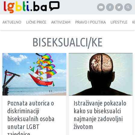
AKTUELNO
LIČNE PRIČE
AKTIVIZAM
PRAVO I POLITIKA
LIFESTYLE
K
BISEKSUALCI/KE
Poznata autorica o
Istraživanje pokazalo
diskriminaciji
kako su biseksualci
biseksualnih osoba
najmanje zadovoljni
unutar LGBT
životom
zajednice