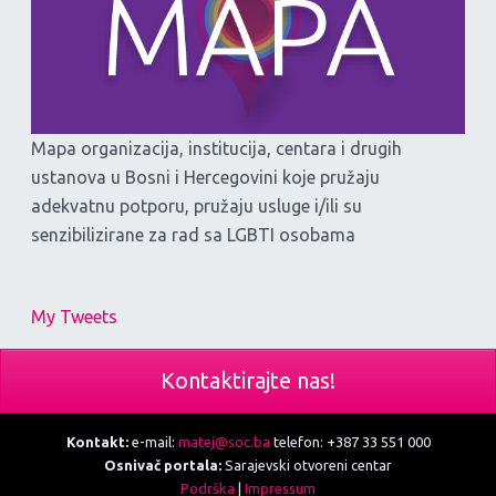
Mapa organizacija, institucija, centara i drugih
ustanova u Bosni i Hercegovini koje pružaju
adekvatnu potporu, pružaju usluge i/ili su
senzibilizirane za rad sa LGBTI osobama
My Tweets
Kontaktirajte nas!
Kontakt:
e-mail:
matej@soc.ba
telefon: +387 33 551 000
Osnivač portala:
Sarajevski otvoreni centar
Podrška
|
Impressum