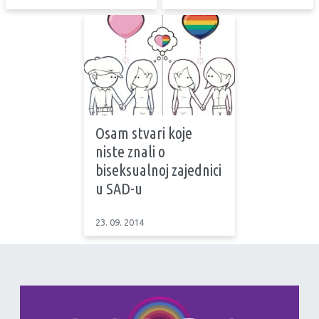
Osam stvari koje
niste znali o
biseksualnoj zajednici
u SAD-u
23. 09. 2014