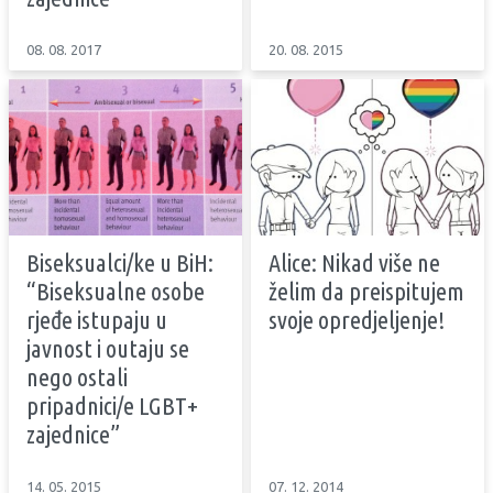
08. 08. 2017
20. 08. 2015
Biseksualci/ke u BiH:
Alice: Nikad više ne
“Biseksualne osobe
želim da preispitujem
rjeđe istupaju u
svoje opredjeljenje!
javnost i outaju se
nego ostali
pripadnici/e LGBT+
zajednice”
14. 05. 2015
07. 12. 2014