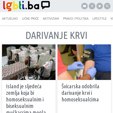
AKTUELNO
LIČNE PRIČE
AKTIVIZAM
PRAVO I POLITIKA
LIFESTYLE
K
DARIVANJE KRVI
Island je sljedeća
Švicarska odobrila
zemlja koja bi
darivanje krvi i
homoseksualnim i
homoseksualcima
biseksualnim
muškarcima mogla