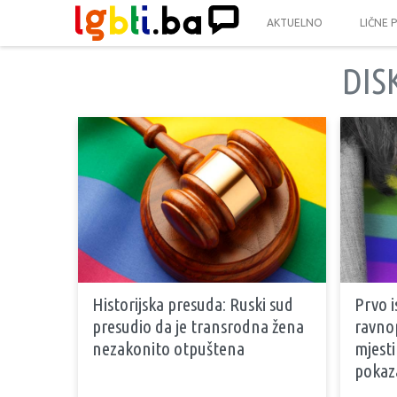
AKTUELNO
LIČNE 
DIS
Historijska presuda: Ruski sud
Prvo i
presudio da je transrodna žena
ravno
nezakonito otpuštena
mjesti
pokaz