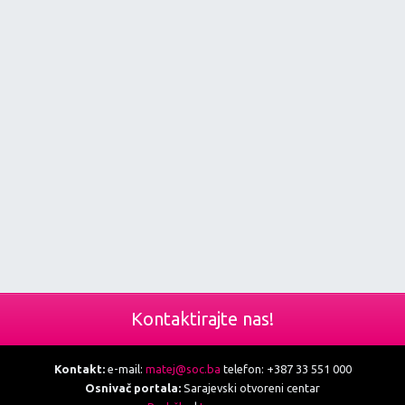
Kontaktirajte nas!
Kontakt:
e-mail:
matej@soc.ba
telefon: +387 33 551 000
Osnivač portala:
Sarajevski otvoreni centar