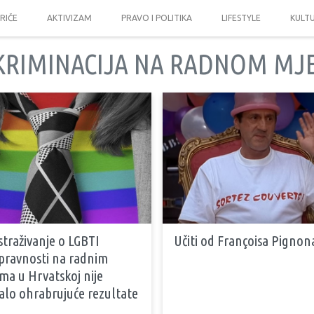
PRIČE
AKTIVIZAM
PRAVO I POLITIKA
LIFESTYLE
KULT
KRIMINACIJA NA RADNOM MJ
straživanje o LGBTI
Učiti od Françoisa Pignon
pravnosti na radnim
ma u Hrvatskoj nije
alo ohrabrujuće rezultate