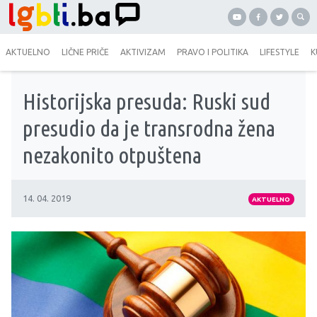
AKTUELNO
LIČNE PRIČE
AKTIVIZAM
PRAVO I POLITIKA
LIFESTYLE
K
Historijska presuda: Ruski sud
presudio da je transrodna žena
nezakonito otpuštena
14. 04. 2019
AKTUELNO