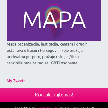
Mapa organizacija, institucija, centara i drugih
ustanova u Bosni i Hercegovini koje pružaju
adekvatnu potporu, pružaju usluge i/ili su
senzibilizirane za rad sa LGBTI osobama
My Tweets
Kontaktirajte nas!
Kontakt:
e-mail:
matej@soc.ba
telefon: +387 33 551 000