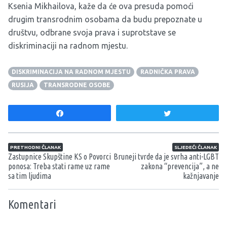
Ksenia Mikhailova, kaže da će ova presuda pomoći
drugim transrodnim osobama da budu prepoznate u
društvu, odbrane svoja prava i suprotstave se
diskriminaciji na radnom mjestu.
DISKRIMINACIJA NA RADNOM MJESTU
RADNIČKA PRAVA
RUSIJA
TRANSRODNE OSOBE
Share
Tweet
Navigacija članaka
PRETHODNI ČLANAK
SLJEDEĆI ČLANAK
Zastupnice Skupštine KS o Povorci
Bruneji tvrde da je svrha anti-LGBT
ponosa: Treba stati rame uz rame
zakona “prevencija”, a ne
sa tim ljudima
kažnjavanje
Komentari