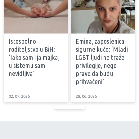
Istospolno
Emina, zaposlenica
roditeljstvo u BiH:
sigurne kuće: ‘Mladi
‘Iako sam i ja majka,
LGBT ljudi ne traže
u sistemu sam
privilegije, nego
nevidljiva’
pravo da budu
prihvaćeni’
02. 07. 2026
28. 06. 2026