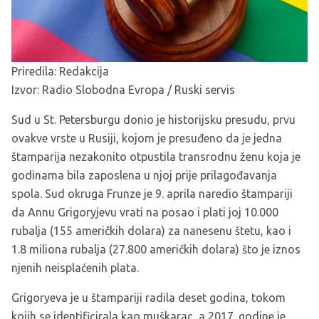
Priredila: Redakcija
Izvor:
Radio Slobodna Evropa / Ruski servis
Sud u St. Petersburgu donio je historijsku presudu, prvu
ovakve vrste u Rusiji, kojom je presuđeno da je jedna
štamparija nezakonito otpustila transrodnu ženu koja je
godinama bila zaposlena u njoj prije prilagođavanja
spola. Sud okruga Frunze je 9. aprila naredio štampariji
da Annu Grigoryjevu vrati na posao i plati joj 10.000
rubalja (155 američkih dolara) za nanesenu štetu, kao i
1.8 miliona rubalja (27.800 američkih dolara) što je iznos
njenih neisplaćenih plata.
Grigoryeva je u štampariji radila deset godina, tokom
kojih se identificirala kao muškarac, a 2017. godine je