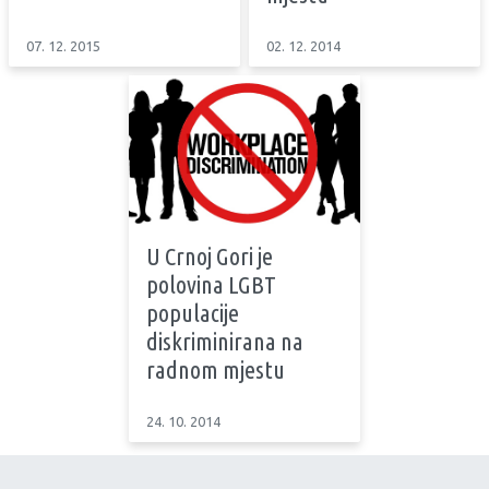
07. 12. 2015
02. 12. 2014
U Crnoj Gori je
polovina LGBT
populacije
diskriminirana na
radnom mjestu
24. 10. 2014