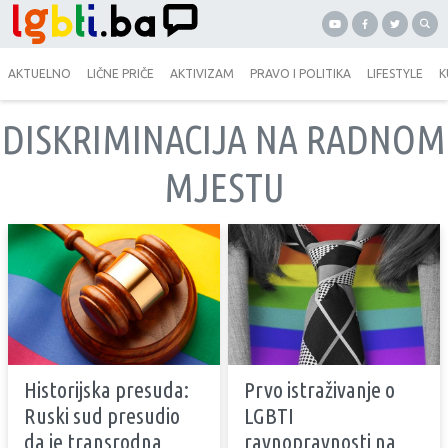
AKTUELNO
LIČNE PRIČE
AKTIVIZAM
PRAVO I POLITIKA
LIFESTYLE
K
DISKRIMINACIJA NA RADNOM
MJESTU
Historijska presuda:
Prvo istraživanje o
Ruski sud presudio
LGBTI
da je transrodna
ravnopravnosti na