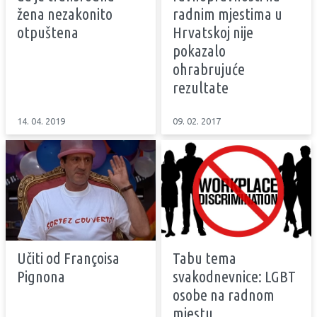
žena nezakonito
radnim mjestima u
otpuštena
Hrvatskoj nije
pokazalo
ohrabrujuće
rezultate
14. 04. 2019
09. 02. 2017
Učiti od Françoisa
Tabu tema
Pignona
svakodnevnice: LGBT
osobe na radnom
mjestu