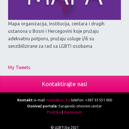
Mapa organizacija, institucija, centara i drugih
ustanova u Bosni i Hercegovini koje pružaju
adekvatnu potporu, pružaju usluge i/ili su
senzibilizirane za rad sa LGBTI osobama
My Tweets
Kontaktirajte nas!
Kontakt:
e-mail:
matej@soc.ba
telefon: +387 33 551 000
Osnivač portala:
Sarajevski otvoreni centar
Podrška
|
Impressum
© LGBTI.ba 2021