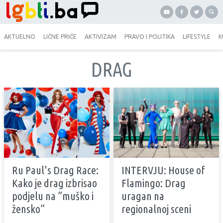
AKTUELNO
LIČNE PRIČE
AKTIVIZAM
PRAVO I POLITIKA
LIFESTYLE
K
DRAG
Ru Paul's Drag Race:
INTERVJU: House of
Kako je drag izbrisao
Flamingo: Drag
podjelu na ”muško i
uragan na
žensko”
regionalnoj sceni