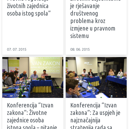
životnih zajednica
je rješavanje
osoba istog spola”
društvenog
problema kroz
izmjene u pravnom
sistemu
07. 07. 2015
08. 06. 2015
Konferencija “Izvan
Konferencija “Izvan
zakona”: Životne
zakona”: Za uspjeh je
zajednice osoba
najznačajnija
istoga spola – pitanje
strategija rada sa