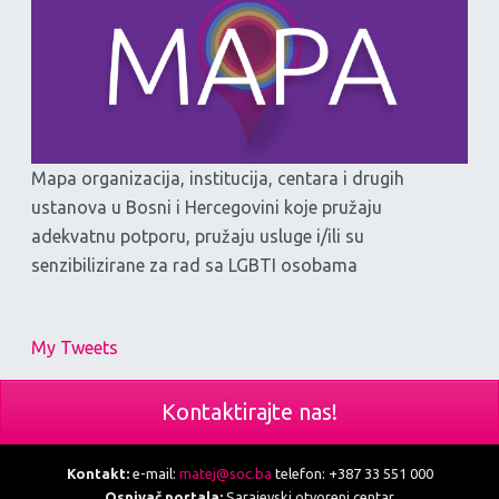
Mapa organizacija, institucija, centara i drugih
ustanova u Bosni i Hercegovini koje pružaju
adekvatnu potporu, pružaju usluge i/ili su
senzibilizirane za rad sa LGBTI osobama
My Tweets
Kontaktirajte nas!
Kontakt:
e-mail:
matej@soc.ba
telefon: +387 33 551 000
Osnivač portala:
Sarajevski otvoreni centar