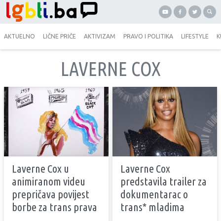
AKTUELNO
LIČNE PRIČE
AKTIVIZAM
PRAVO I POLITIKA
LIFESTYLE
K
LAVERNE COX
Laverne Cox u
Laverne Cox
animiranom videu
predstavila trailer za
prepričava povijest
dokumentarac o
borbe za trans prava
trans* mladima