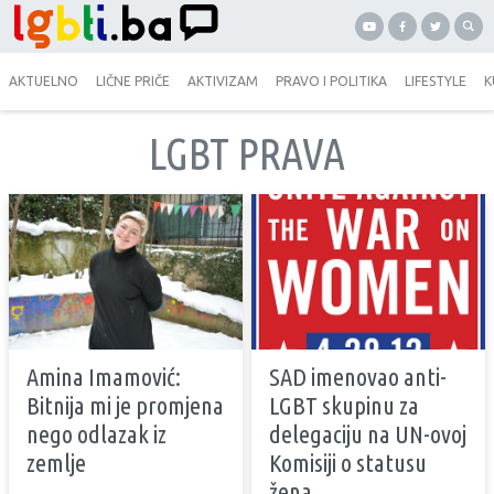
AKTUELNO
LIČNE PRIČE
AKTIVIZAM
PRAVO I POLITIKA
LIFESTYLE
K
LGBT PRAVA
Amina Imamović:
SAD imenovao anti-
Bitnija mi je promjena
LGBT skupinu za
nego odlazak iz
delegaciju na UN-ovoj
zemlje
Komisiji o statusu
žena