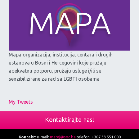
Mapa organizacija, institucija, centara i drugih
ustanova u Bosni i Hercegovini koje pružaju
adekvatnu potporu, pružaju usluge i/ili su
senzibilizirane za rad sa LGBTI osobama
My Tweets
Kontaktirajte nas!
Kontakt:
e-mail:
matej@soc.ba
telefon: +387 33 551 000