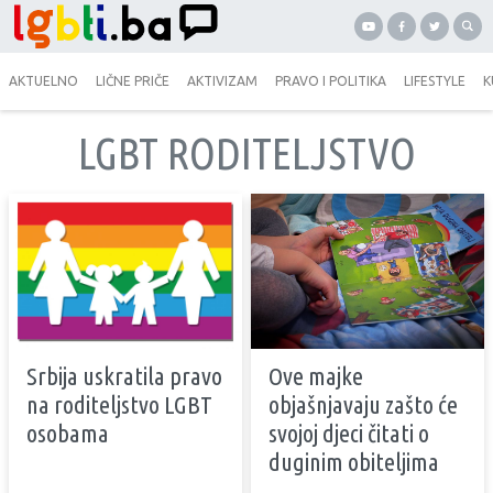
AKTUELNO
LIČNE PRIČE
AKTIVIZAM
PRAVO I POLITIKA
LIFESTYLE
K
LGBT RODITELJSTVO
Srbija uskratila pravo
Ove majke
na roditeljstvo LGBT
objašnjavaju zašto će
osobama
svojoj djeci čitati o
duginim obiteljima