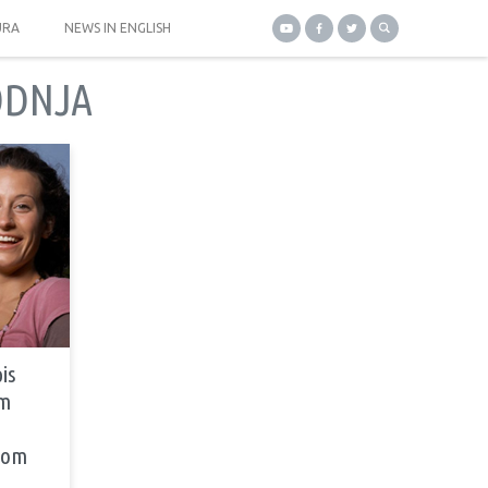
URA
NEWS IN ENGLISH
ODNJA
is
im
jom