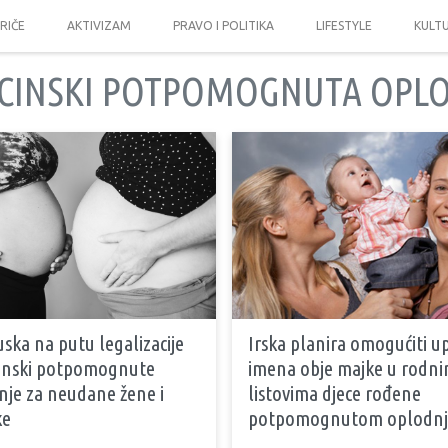
PRIČE
AKTIVIZAM
PRAVO I POLITIKA
LIFESTYLE
KULT
CINSKI POTPOMOGNUTA OPL
ska na putu legalizacije
Irska planira omogućiti up
inski potpomognute
imena obje majke u rodn
nje za neudane žene i
listovima djece rođene
ke
potpomognutom oplodn