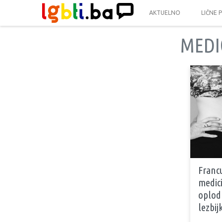
AKTUELNO
LIČNE 
MEDI
Francu
medic
oplod
lezbij