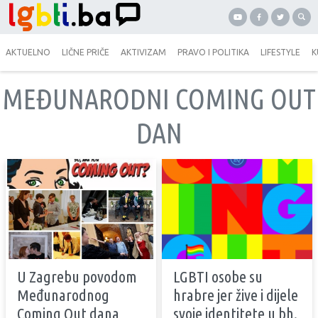
AKTUELNO
LIČNE PRIČE
AKTIVIZAM
PRAVO I POLITIKA
LIFESTYLE
K
MEĐUNARODNI COMING OUT
DAN
U Zagrebu povodom
LGBTI osobe su
Međunarodnog
hrabre jer žive i dijele
Coming Out dana
svoje identitete u bh.