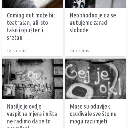
Coming out može biti
Neophodno je da se
teatralan, ali isto
autujemo zarad
tako i opušten i
slobode
sretan
12. 10. 2015
10. 10. 2015
Nasilje je ovdje
Mase su oduvijek
vaspitna mjera i ništa
osuđivale sve što ne
ne radimo da se to
mogu razumjeti