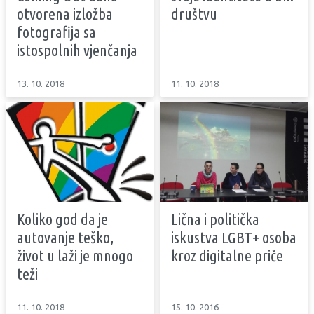
otvorena izložba
društvu
fotografija sa
istospolnih vjenčanja
13. 10. 2018
11. 10. 2018
Koliko god da je
Lična i politička
autovanje teško,
iskustva LGBT+ osoba
život u laži je mnogo
kroz digitalne priče
teži
11. 10. 2018
15. 10. 2016