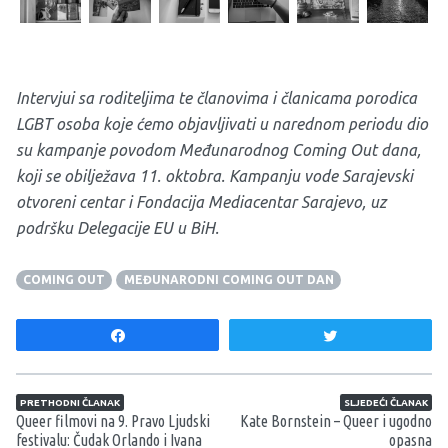
Intervjui sa roditeljima te članovima i članicama porodica
LGBT osoba koje ćemo objavljivati u narednom periodu dio
su kampanje povodom Međunarodnog Coming Out dana,
koji se obilježava 11. oktobra. Kampanju vode Sarajevski
otvoreni centar i Fondacija Mediacentar Sarajevo, uz
podršku Delegacije EU u BiH.
COMING OUT
MEĐUNARODNI COMING OUT DAN
Share
Tweet
Navigacija članaka
PRETHODNI ČLANAK
SLJEDEĆI ČLANAK
Queer filmovi na 9. Pravo Ljudski
Kate Bornstein – Queer i ugodno
festivalu: Čudak Orlando i Ivana
opasna