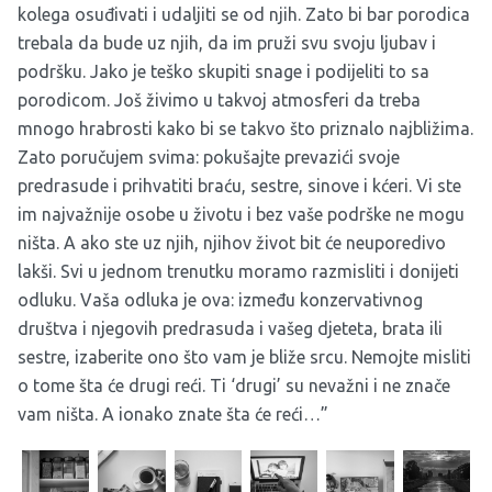
kolega osuđivati i udaljiti se od njih. Zato bi bar porodica
trebala da bude uz njih, da im pruži svu svoju ljubav i
podršku. Jako je teško skupiti snage i podijeliti to sa
porodicom. Još živimo u takvoj atmosferi da treba
mnogo hrabrosti kako bi se takvo što priznalo najbližima.
Zato poručujem svima: pokušajte prevazići svoje
predrasude i prihvatiti braću, sestre, sinove i kćeri. Vi ste
im najvažnije osobe u životu i bez vaše podrške ne mogu
ništa. A ako ste uz njih, njihov život bit će neuporedivo
lakši. Svi u jednom trenutku moramo razmisliti i donijeti
odluku. Vaša odluka je ova: između konzervativnog
društva i njegovih predrasuda i vašeg djeteta, brata ili
sestre, izaberite ono što vam je bliže srcu. Nemojte misliti
o tome šta će drugi reći. Ti ‘drugi’ su nevažni i ne znače
vam ništa. A ionako znate šta će reći…”