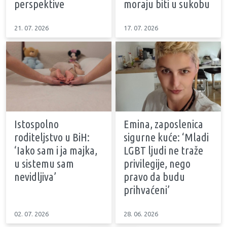
perspektive
moraju biti u sukobu
21. 07. 2026
17. 07. 2026
Istospolno
Emina, zaposlenica
roditeljstvo u BiH:
sigurne kuće: ‘Mladi
‘Iako sam i ja majka,
LGBT ljudi ne traže
u sistemu sam
privilegije, nego
nevidljiva’
pravo da budu
prihvaćeni’
02. 07. 2026
28. 06. 2026