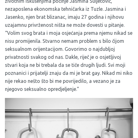
životnim iskušenjima počinje Jasmina Suljetović,
nezaposlena ekonomska tehničarka iz Tuzle. Jasmina i
Jasenko, njen brat blizanac, imaju 27 godina i njihovu
uzajamnu privrženost ništa ne može dovesti u pitanje.
“Volim svog brata i moja osjećanja prema njemu nikad se
nisu promijenila. Stvarno nemam problem s bilo čijom
seksualnom orijentacijom. Govorimo o najdubljoj
privatnosti svakog od nas. Dakle, riječ je o osjetljivoj
stvari koja ne bi trebala da se tiče drugih ljudi. Svi moji
poznanici i prijatelji znaju da mi je brat gay. Nikad mi niko
nije rekao nešto što bi me povrijedilo, a vezano je za
njegovo seksualno opredjeljenje.”