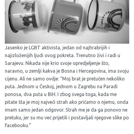
Jasenko je LGBT aktivista, jedan od najhrabrijih i
najizloženijih ljudi ovog pokreta. Trenutno živi i radi u
Sarajevu. Nikada nije krio svoje opredjeljenje što,
naravno, u zemlji kakva je Bosna i Hercegovina, ima svoju
cijenu. Ali ne samo ovdje: “Moj brat je pretučen nekoliko
puta. Jednom u Českoj, jednom u Zagrebu na Paradi
ponosa, dva puta u BiH. I zbog svega toga, kada me
pitate šta je moj najveći strah ako pričamo o njemu, onda
imam samo jedan odgovor. Strah me je da ga ponovo ne
pretuku, jer su mu već prijetili i postavljali njegove slike po
Facebooku.”