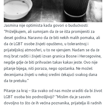
Jasmina nije optimista kada govori o budućnosti:
“Priželjkujem, ali sumnjam da će se išta promijeniti za
deset godina. Naravno da će biti nekih malih pomaka, ali
da će LGBT osobe živjeti opušteno, u tolerantnoj i
prijateljskoj atmosferi, u to ne vjerujem. Nadam se da će
moj brat raditi i živjeti izvan granica Bosne i Hercegovine,
negdje gdje će biti prihvaćen takav kakav jeste. Ovo nije
pitanje bijega, niti poraza, nego opstanka. Ne možeš
decenijama živjeti u nekoj sredini čekajući svakog dana
da te pretuku.”
Pitanje za kraj – šta svako od nas može uraditi da bi život
LGBT osoba bio podnošljiviji? “Mislim da je sasvim
dovoljno to što će ih većina poznanika, prijatelja ili radnih