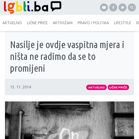
AKTUELNO
LIČNE PRIČE
AKTIVIZAM
PRAVO I POLITIKA
LIFESTYLE
K
Nasilje je ovdje vaspitna mjera i
ništa ne radimo da se to
promijeni
15. 11. 2014
AKTUELNO
LIČNE PRIČE