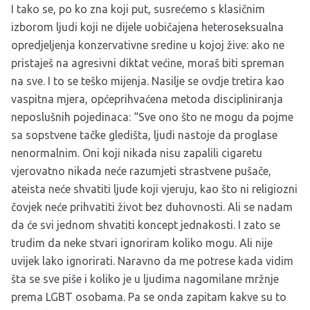
I tako se, po ko zna koji put, susrećemo s klasičnim
izborom ljudi koji ne dijele uobičajena heteroseksualna
opredjeljenja konzervativne sredine u kojoj žive: ako ne
pristaješ na agresivni diktat većine, moraš biti spreman
na sve. I to se teško mijenja. Nasilje se ovdje tretira kao
vaspitna mjera, općeprihvaćena metoda discipliniranja
neposlušnih pojedinaca: “Sve ono što ne mogu da pojme
sa sopstvene tačke gledišta, ljudi nastoje da proglase
nenormalnim. Oni koji nikada nisu zapalili cigaretu
vjerovatno nikada neće razumjeti strastvene pušače,
ateista neće shvatiti ljude koji vjeruju, kao što ni religiozni
čovjek neće prihvatiti život bez duhovnosti. Ali se nadam
da će svi jednom shvatiti koncept jednakosti. I zato se
trudim da neke stvari ignoriram koliko mogu. Ali nije
uvijek lako ignorirati. Naravno da me potrese kada vidim
šta se sve piše i koliko je u ljudima nagomilane mržnje
prema LGBT osobama. Pa se onda zapitam kakve su to