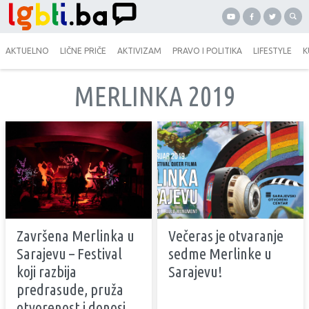
AKTUELNO
LIČNE PRIČE
AKTIVIZAM
PRAVO I POLITIKA
LIFESTYLE
K
MERLINKA 2019
Završena Merlinka u
Večeras je otvaranje
Sarajevu – Festival
sedme Merlinke u
koji razbija
Sarajevu!
predrasude, pruža
otvorenost i donosi