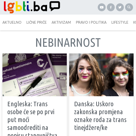
AKTUELNO
LIČNE PRIČE
AKTIVIZAM
PRAVO I POLITIKA
LIFESTYLE
K
NEBINARNOST
Engleska: Trans
Danska: Uskoro
osobe će se po prvi
zakonska promjena
put moći
oznake roda za trans
samoodrediti na
tinejdžere/ke
popisu stanovništva