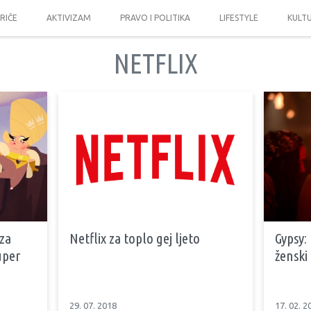
PRIČE
AKTIVIZAM
PRAVO I POLITIKA
LIFESTYLE
KULT
NETFLIX
 za
Netflix za toplo gej ljeto
Gypsy:
uper
ženski
29. 07. 2018
17. 02. 2