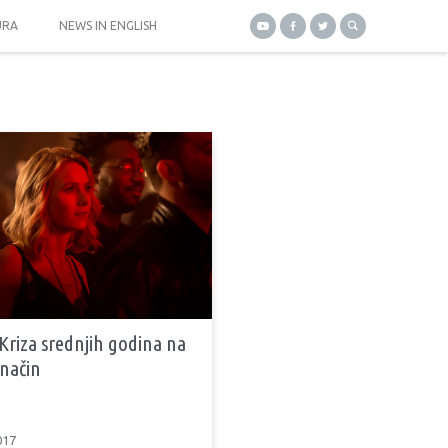
URA
NEWS IN ENGLISH
 Kriza srednjih godina na
 način
017