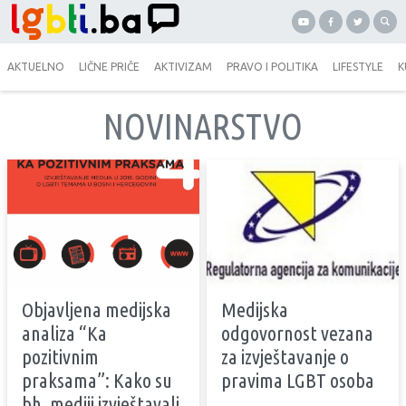
AKTUELNO
LIČNE PRIČE
AKTIVIZAM
PRAVO I POLITIKA
LIFESTYLE
K
NOVINARSTVO
Objavljena medijska
Medijska
analiza “Ka
odgovornost vezana
pozitivnim
za izvještavanje o
praksama”: Kako su
pravima LGBT osoba
bh. mediji izvještavali