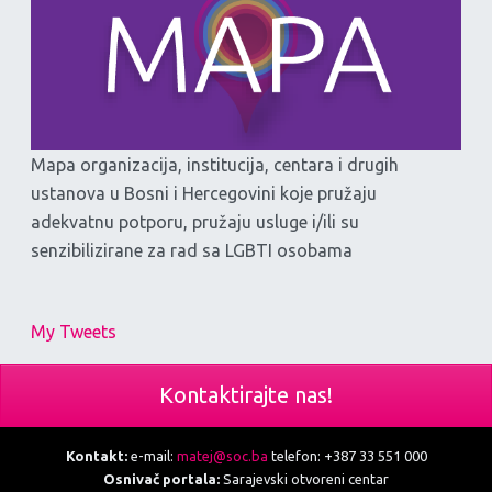
Mapa organizacija, institucija, centara i drugih
ustanova u Bosni i Hercegovini koje pružaju
adekvatnu potporu, pružaju usluge i/ili su
senzibilizirane za rad sa LGBTI osobama
My Tweets
Kontaktirajte nas!
Kontakt:
e-mail:
matej@soc.ba
telefon: +387 33 551 000
Osnivač portala:
Sarajevski otvoreni centar