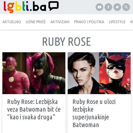
AKTUELNO
LIČNE PRIČE
AKTIVIZAM
PRAVO I POLITIKA
LIFESTYLE
K
RUBY ROSE
Ruby Rose: Lezbijska
Ruby Rose u ulozi
veza Batwoman bit će
lezbijske
“kao i svaka druga”
superjunakinje
Batwoman