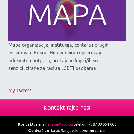
Mapa organizacija, institucija, centara i drugih
ustanova u Bosni i Hercegovini koje pružaju
adekvatnu potporu, pružaju usluge i/ili su
senzibilizirane za rad sa LGBTI osobama
My Tweets
Kontaktirajte nas!
Kontakt:
e-mail:
matej@soc.ba
telefon: +387 33 551 000
Osnivač portala:
Sarajevski otvoreni centar